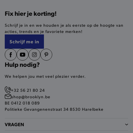
Functionaliteit
Fix hier je korting!
De strikt noodzakelijke cookies verbeteren jouw
smulervaring op de site en zorgen ervoor dat de
Schrijf je in en we houden je als eerste op de hoogte van
site op een correcte manier wordt verorberd. De
acties, trends en je favoriete merken!
analytische en functionele cookies vullen hun
buikjes algemene bezoekersinformatie, maar
Schrijf me in
niet jouw identiteit.
Naam
Provider
/
Domein
product-added-modal
.brooklyn.be
Hulp nodig?
We helpen jou met veel plezier verder.
selected-val
.brooklyn.be
+32 56 21 80 24
shop@brooklyn.be
pickupStoreVal
.brooklyn.be
BE 0412 018 089
Politieke Gevangenenstraat 34 8530 Harelbeke
VRAGEN