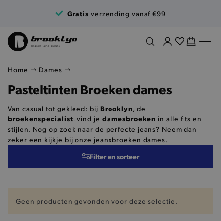
Ga naar de inhoud
Gratis
verzending vanaf €99
Home
Dames
Pasteltinten Broeken dames
Brooklyn
Van casual tot gekleed: bij
, de
broekenspecialist
damesbroeken
, vind je
in alle fits en
stijlen. Nog op zoek naar de perfecte jeans? Neem dan
zeker een kijkje bij onze
jeansbroeken dames
.
Filter en sorteer
Geen producten gevonden voor deze selectie.