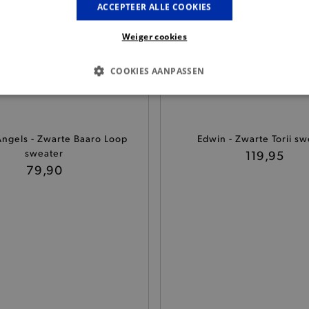
ACCEPTEER ALLE COOKIES
Weiger cookies
COOKIES AANPASSEN
S COOKIES
ANALYTISCHE
TARGETING
FUNCTI
ngels - Zwarte Baaro Loop
Edwin - Zwarte Torii sw
sweater
119,95
Basis cookies
Analytische
Targeting
Functionaliteit
79,90
kies verbeteren jouw smulervaring op de site en zorgen ervoor dat de site op een corre
le cookies vullen hun buikjes algemene bezoekersinformatie, maar niet jouw identiteit.
Provider
/
Domein
Vervaldatum
Omschrijving
.brooklyn.be
1 uur
Deze cookie is noodzakelijk om
selecteren.
.brooklyn.be
7 dagen
Selected shipping store
.brooklyn.be
7 dagen
Deze cookie is noodzakelijk om 
te kunnen selecteren tijdens he