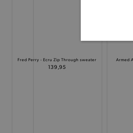
BASI
Fred Perry - Ecru Zip Through sweater
Armed A
ater
139,95
De strikt noodzakelijke coo
De analytische en functione
Naam
product-added-modal
selected-val
pickupStoreVal