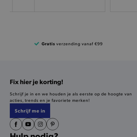
pickupAddress
product-out-of-stock-mod
Google Privacy Poli
__cf_bm
Gratis
verzending vanaf €99
product_data_storage
mage-cache-sessid
Fix hier je korting!
mage-cache-storage-secti
invalidation
Schrijf je in en we houden je als eerste op de hoogte van
AWSALBCORS
acties, trends en je favoriete merken!
Schrijf me in
last_visited_store
__zlcmid
Hulp nodig?