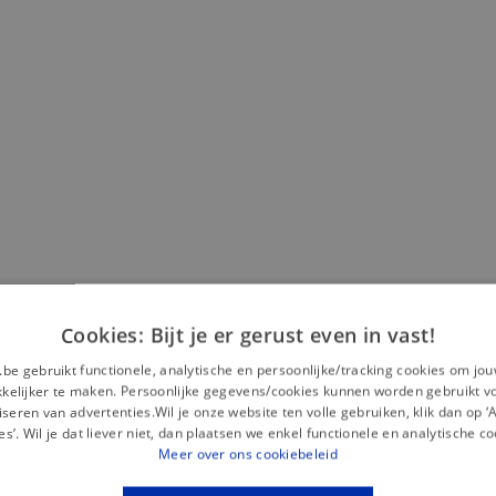
Cookies: Bijt je er gerust even in vast!
Misschien is dit iets voor jou?
.be gebruikt functionele, analytische en persoonlijke/tracking cookies om jo
elijker te maken. Persoonlijke gegevens/cookies kunnen worden gebruikt v
seren van advertenties.Wil je onze website ten volle gebruiken, klik dan op 
es’. Wil je dat liever niet, dan plaatsen we enkel functionele en analytische co
Meer over ons cookiebeleid