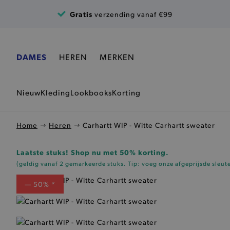
Ga naar de inhoud
Gratis
verzending vanaf €99
DAMES
HEREN
MERKEN
Nieuw
Kleding
Lookbooks
Korting
Home
Heren
Carhartt WIP - Witte Carhartt sweater
Laatste stuks! Shop nu met 50% korting.
(geldig vanaf 2 gemarkeerde stuks. Tip: voeg onze
afgeprijsde sleut
— 50% *