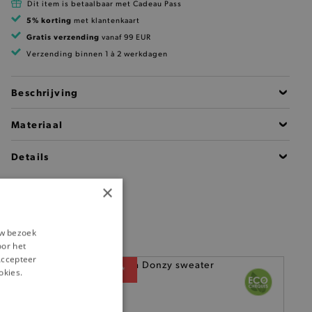
Dit item is betaalbaar met Cadeau Pass
5% korting
met klantenkaart
Gratis verzending
vanaf 99 EUR
Verzending binnen 1 à 2 werkdagen
Beschrijving
Materiaal
Details
×
uw bezoek
oor het
‘Accepteer
— 50% *
okies.