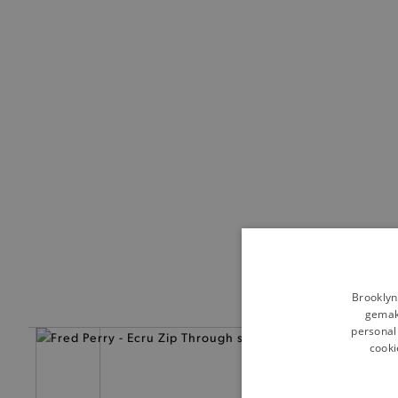
Brooklyn
gemakk
personali
cooki