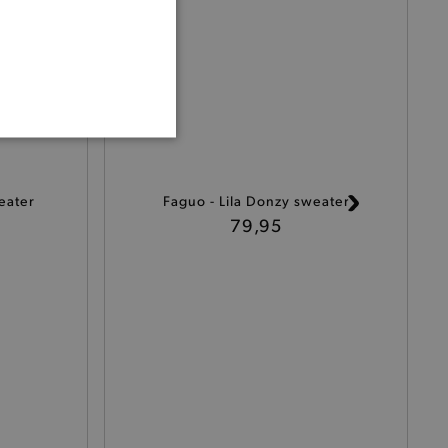
ONALITEIT
eater
Faguo - Lila Donzy sweater
79,95
cte manier wordt verorberd.
 een product te kunnen
het je winkel van afhaling
t afrekenproces.