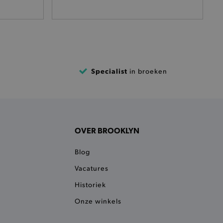
het je afhaaladres te
frekenproces.
 een product te kunnen
 onderscheid te maken
gunstig voor de website, om
aken over het gebruik van
Specialist
in broeken
ervoor dat product
eüpdatet.
voudigt het opslaan van
ller worden gebakken.
OVER BROOKLYN
kkelijkt het opslaan in de
sneller laden en jouw
Blog
n je jouw website serveren
okie ruikt welke server de
Vacatures
Historiek
ie detecteert wanneer de
 bezocht.
Onze winkels
ele cookies om het
 Chat ID op te slaan en de