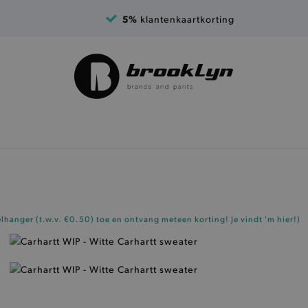
5%
klantenkaartkorting
elhanger (t.w.v. €0.50)
toe en ontvang meteen korting!
Je vindt 'm hier!
)