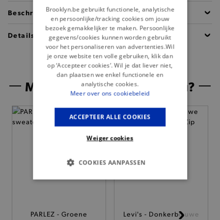
Brooklyn.be gebruikt functionele, analytische
Beschrijving
en persoonlijke/tracking cookies om jouw
bezoek gemakkelijker te maken. Persoonlijke
Details
gegevens/cookies kunnen worden gebruikt
voor het personaliseren van advertenties.Wil
je onze website ten volle gebruiken, klik dan
op ‘Accepteer cookies’. Wil je dat liever niet,
dan plaatsen we enkel functionele en
Misschien is dit iets voor jou?
analytische cookies.
Meer over ons cookiebeleid
ACCEPTEER ALLE COOKIES
Weiger cookies
COOKIES AANPASSEN
BASIS COOKIES
ANALYTISCHE
PARLEZ - Groene
Levi's - Donkerblauwe