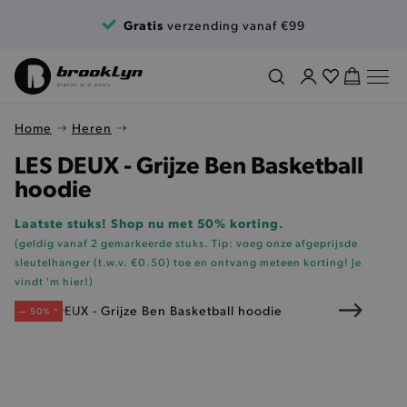
Ga naar de inhoud
Gratis
verzending vanaf €99
Home
Heren
LES DEUX - Grijze Ben Basketball
hoodie
Laatste stuks! Shop nu met 50% korting.
(geldig vanaf 2 gemarkeerde stuks. Tip: voeg onze
afgeprijsde
sleutelhanger (t.w.v. €0.50)
toe en ontvang meteen korting!
Je
vindt 'm hier!
)
— 50% *