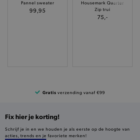
Pannel sweater
Housemark Quarter
TARGETING
99,95
Zip trui
75,-
FUNCTIONALITEIT
Basis cookies
Analytische
Targeting
Functionaliteit
De strikt noodzakelijke cookies verbeteren jouw
smulervaring op de site en zorgen ervoor dat de
site op een correcte manier wordt verorberd. De
analytische en functionele cookies vullen hun
buikjes algemene bezoekersinformatie, maar
Gratis
verzending vanaf €99
niet jouw identiteit.
Naam
Provider
/
Domein
product-added-modal
.brooklyn.be
Fix hier je korting!
Schrijf je in en we houden je als eerste op de hoogte van
acties, trends en je favoriete merken!