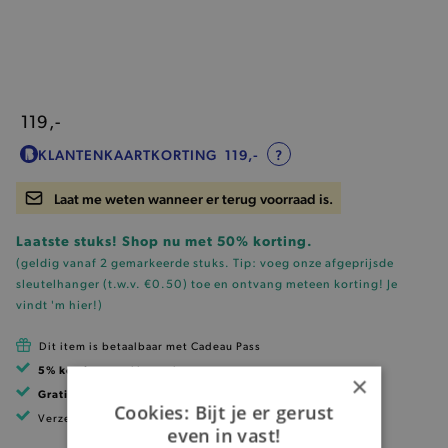
119,-
KLANTENKAARTKORTING
119,-
?
Laat me weten wanneer er terug voorraad is.
Laatste stuks! Shop nu met 50% korting.
(geldig vanaf 2 gemarkeerde stuks. Tip: voeg onze
afgeprijsde
sleutelhanger (t.w.v. €0.50)
toe en ontvang meteen korting!
Je
vindt 'm hier!
)
Dit item is betaalbaar met Cadeau Pass
5% korting
met klantenkaart
×
Gratis verzending
vanaf 99 EUR
Cookies: Bijt je er gerust
Verzending binnen 1 à 2 werkdagen
even in vast!