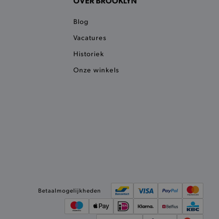
OVER BROOKLYN
ie detecteert wanneer de
 bezocht.
Blog
ele cookies om het
Vacatures
 Chat ID op te slaan en de
sters te onderscheiden.
Historiek
kkelijkt het opslaan in de
sneller laden en jouw
Onze winkels
e recent vergeleken
ekendoos.
ror berichten en meldingen
r de Cookie-Script.com-
n van bezoekers te
an Cookie-Script.com is
ken.
et vorige geproefde
t opslaan in de
Betaalmogelijkheden
sneller laden en jouw
et meest recent geproefde