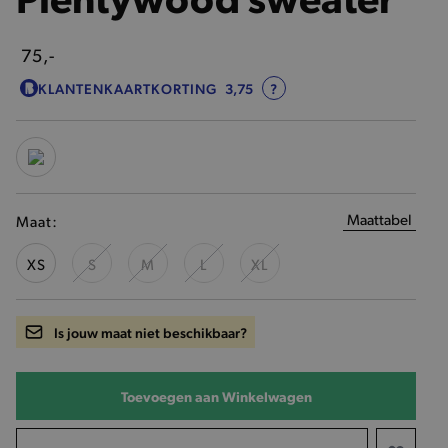
75,-
KLANTENKAARTKORTING
3,75
?
Maattabel
Maat:
XS
S
M
L
XL
Is jouw maat niet beschikbaar?
Toevoegen aan Winkelwagen