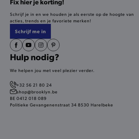
Fix hier je korting!
last_visited_store
Schrijf je in en we houden je als eerste op de hoogte van
acties, trends en je favoriete merken!
__zlcmid
Schrijf me in
mage-cache-storage
Hulp nodig?
recently_compared_produ
mage-messages
We helpen jou met veel plezier verder.
CookieScriptConsent
+32 56 21 80 24
shop@brooklyn.be
BE 0412 018 089
Politieke Gevangenenstraat 34 8530 Harelbeke
recently_compared_produ
form_key
recently_viewed_product