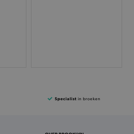
het je winkel van afhaling
t afrekenproces.
het je afhaaladres te
frekenproces.
 een product te kunnen
 onderscheid te maken
gunstig voor de website, om
aken over het gebruik van
ervoor dat product
eüpdatet.
voudigt het opslaan van
ller worden gebakken.
Specialist
in broeken
kkelijkt het opslaan in de
sneller laden en jouw
n je jouw website serveren
okie ruikt welke server de