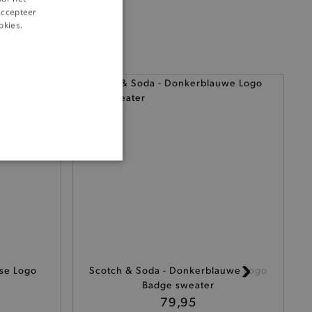
‘Accepteer
okies.
ONALITEIT
cte manier wordt verorberd.
ase Logo
Scotch & Soda - Donkerblauwe Logo
Badge sweater
79,95
 een product te kunnen