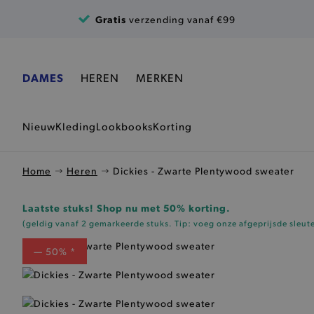
Ga naar de inhoud
Gratis
verzending vanaf €99
DAMES
HEREN
MERKEN
Nieuw
Kleding
Lookbooks
Korting
Home
Heren
Dickies - Zwarte Plentywood sweater
Laatste stuks! Shop nu met 50% korting.
(geldig vanaf 2 gemarkeerde stuks. Tip: voeg onze
afgeprijsde sleut
— 50% *