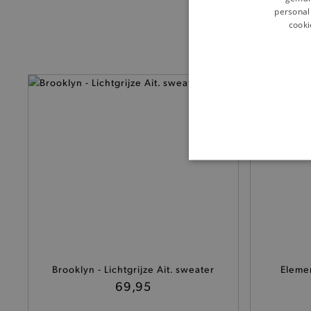
personali
cooki
— 50% *
BASI
De strikt noodzakelijke coo
De analytische en functione
Brooklyn - Lichtgrijze Ait. sweater
Eleme
69,95
Naam
product-added-modal