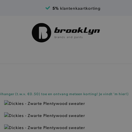
5%
klantenkaartkorting
elhanger (t.w.v. €0.50)
toe en ontvang meteen korting!
Je vindt 'm hier!
)