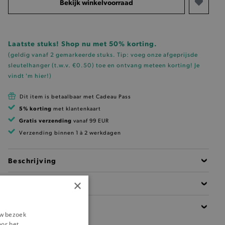
Bekijk winkelvoorraad
Laatste stuks! Shop nu met 50% korting.
(geldig vanaf 2 gemarkeerde stuks. Tip: voeg onze
afgeprijsde
sleutelhanger (t.w.v. €0.50)
toe en ontvang meteen korting!
Je
vindt 'm hier!
)
Dit item is betaalbaar met Cadeau Pass
5% korting
met klantenkaart
Gratis verzending
vanaf 99 EUR
Verzending binnen 1 à 2 werkdagen
Beschrijving
×
Materiaal
Details
uw bezoek
oor het