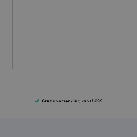
selected-val
pickupStoreVal
pickupAddress
product-out-of-stock-mod
Google Privacy Poli
__cf_bm
product_data_storage
mage-cache-sessid
Gratis
verzending vanaf €99
mage-cache-storage-secti
invalidation
AWSALBCORS