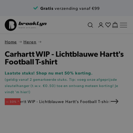
Ga naar de inhoud
Gratis
verzending vanaf €99
Home
Heren
Carhartt WIP - Lichtblauwe Hartt's
Football T-shirt
Laatste stuks! Shop nu met 50% korting.
(geldig vanaf 2 gemarkeerde stuks. Tip: voeg onze
afgeprijsde
sleutelhanger (t.w.v. €0.50)
toe en ontvang meteen korting!
Je
vindt 'm hier!
)
— 50% *