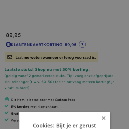
89,95
KLANTENKAARTKORTING
89,95
?
Laat me weten wanneer er terug voorraad is.
Laatste stuks! Shop nu met 50% korting.
(geldig vanaf 2 gemarkeerde stuks. Tip: voeg onze
afgeprijsde
sleutelhanger (t.w.v. €0.50)
toe en ontvang meteen korting!
Je
vindt 'm hier!
)
Dit item is betaalbaar met Cadeau Pass
5% korting
met klantenkaart
Gratis verzending
vanaf 99 EUR
×
Verzending binnen 1 à 2 werkdagen
Cookies: Bijt je er gerust