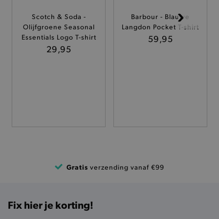
Scotch & Soda -
Barbour - Blauwe
TARGETING
Olijfgroene Seasonal
Langdon Pocket T-shirt
Essentials Logo T-shirt
59,95
FUNCTIONALITEIT
29,95
Basis cookies
Analytische
Targeting
Functionaliteit
De strikt noodzakelijke cookies verbeteren jouw
smulervaring op de site en zorgen ervoor dat de
site op een correcte manier wordt verorberd. De
analytische en functionele cookies vullen hun
buikjes algemene bezoekersinformatie, maar
niet jouw identiteit.
Gratis
verzending vanaf €99
Naam
Provider
/
Domein
product-added-modal
.brooklyn.be
Fix hier je korting!