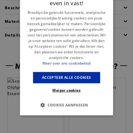
even in vast!
Beschrijving
Brooklyn.be gebruikt functionele, analytische
en persoonlijke/tracking cookies om jouw
Materiaal
bezoek gemakkelijker te maken. Persoonlijke
gegevens/cookies kunnen worden gebruikt
Details
voor het personaliseren van advertenties.Wil
je onze website ten volle gebruiken, klik dan
op ‘Accepteer cookies’. Wil je dat liever niet,
dan plaatsen we enkel functionele en
analytische cookies.
Misschien is dit iets voor jou?
Meer over ons cookiebeleid
ACCEPTEER ALLE COOKIES
Weiger cookies
COOKIES AANPASSEN
BASIS COOKIES
ANALYTISCHE