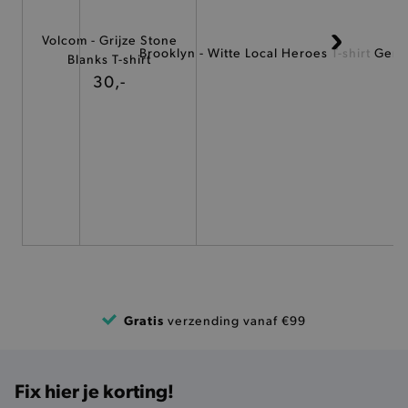
ANALYTISCHE
Volcom - Grijze Stone
TARGETING
Brooklyn - Witte Local Heroes T-shirt Gent
Blanks T-shirt
30,-
FUNCTIONALITEIT
Basis cookies
Analytische
Targeting
Functionaliteit
De strikt noodzakelijke cookies verbeteren jouw
smulervaring op de site en zorgen ervoor dat de
site op een correcte manier wordt verorberd. De
analytische en functionele cookies vullen hun
buikjes algemene bezoekersinformatie, maar
niet jouw identiteit.
Gratis
verzending vanaf €99
Naam
Provider
/
Domein
product-added-modal
.brooklyn.be
Fix hier je korting!