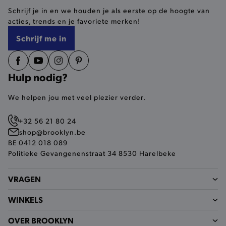
Schrijf je in en we houden je als eerste op de hoogte van
selected-val
.brooklyn.be
acties, trends en je favoriete merken!
Schrijf me in
pickupStoreVal
.brooklyn.be
Hulp nodig?
We helpen jou met veel plezier verder.
pickupAddress
.brooklyn.be
+32 56 21 80 24
Google Privacy Policy
shop@brooklyn.be
BE 0412 018 089
Politieke Gevangenenstraat 34 8530 Harelbeke
product-out-of-stock-modal
.brooklyn.be
VRAGEN
WINKELS
__cf_bm
Cloudflare Inc.
.calendly.com
OVER BROOKLYN