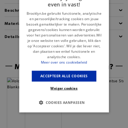
even in vast!
Beschrijving
Brooklyn.be gebruikt functionele, analytische
en persoonlijke/tracking cookies om jouw
Materiaal
bezoek gemakkelijker te maken. Persoonlijke
gegevens/cookies kunnen worden gebruikt
voor het personaliseren van advertenties.Wil
Details
je onze website ten volle gebruiken, klik dan
op ‘Accepteer cookies’. Wil je dat liever niet,
dan plaatsen we enkel functionele en
analytische cookies.
Meer over ons cookiebeleid
Misschien is dit iets voor jou?
ACCEPTEER ALLE COOKIES
— 50% *
Weiger cookies
COOKIES AANPASSEN
BASIS COOKIES