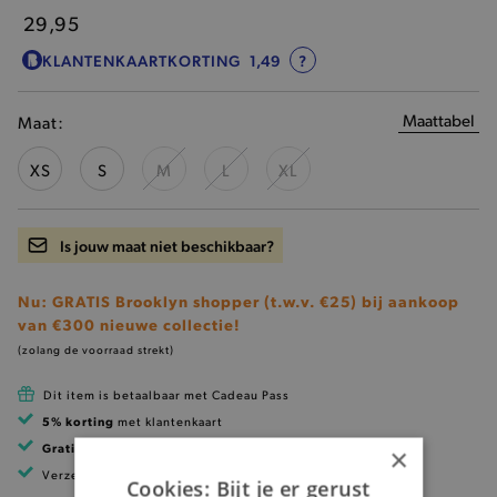
29,95
KLANTENKAARTKORTING
1,49
?
Maattabel
Maat:
XS
S
M
L
XL
Is jouw maat niet beschikbaar?
Nu: GRATIS Brooklyn shopper (t.w.v. €25) bij aankoop
van €300 nieuwe collectie!
(zolang de voorraad strekt)
Dit item is betaalbaar met Cadeau Pass
5% korting
met klantenkaart
Gratis verzending
vanaf 99 EUR
×
Verzending binnen 1 à 2 werkdagen
Cookies: Bijt je er gerust