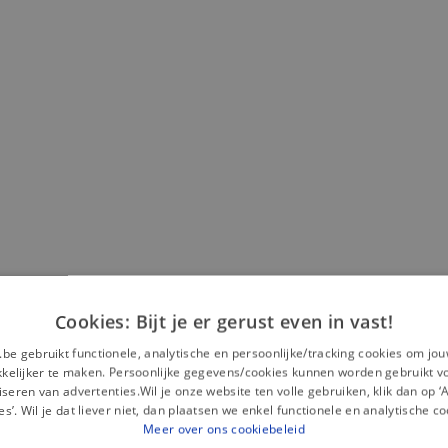
Cookies: Bijt je er gerust even in vast!
Misschien is dit iets voor jou?
.be gebruikt functionele, analytische en persoonlijke/tracking cookies om jo
elijker te maken. Persoonlijke gegevens/cookies kunnen worden gebruikt v
seren van advertenties.Wil je onze website ten volle gebruiken, klik dan op 
es’. Wil je dat liever niet, dan plaatsen we enkel functionele en analytische co
Meer over ons cookiebeleid