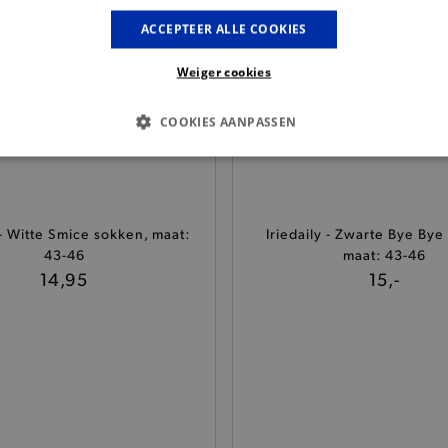
ACCEPTEER ALLE COOKIES
Weiger cookies
COOKIES AANPASSEN
S COOKIES
ANALYTISCHE
TARGETING
FUNCTI
 - Witte Smice sokken, maat:
Iriedaily - Zwarte Bye Bye
43-46
maat: 43-46
Basis cookies
Analytische
Targeting
Functionaliteit
14,95
15,-
kies verbeteren jouw smulervaring op de site en zorgen ervoor dat de site op een corre
le cookies vullen hun buikjes algemene bezoekersinformatie, maar niet jouw identiteit.
Provider
/
Domein
Vervaldatum
Omschrijving
.brooklyn.be
1 uur
Deze cookie is noodzakelijk om
selecteren.
.brooklyn.be
7 dagen
Selected shipping store
.brooklyn.be
7 dagen
Deze cookie is noodzakelijk om 