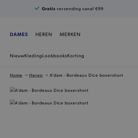
Ga naar de inhoud
Gratis
verzending vanaf €99
DAMES
HEREN
MERKEN
Nieuw
Kleding
Lookbooks
Korting
Home
Heren
A'dam - Bordeaux Dice boxershort