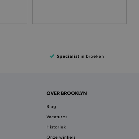
t afrekenproces.
het je afhaaladres te
frekenproces.
 een product te kunnen
 onderscheid te maken
gunstig voor de website, om
aken over het gebruik van
Specialist
in broeken
ervoor dat product
eüpdatet.
voudigt het opslaan van
ller worden gebakken.
kkelijkt het opslaan in de
sneller laden en jouw
OVER BROOKLYN
n je jouw website serveren
Blog
okie ruikt welke server de
Vacatures
ie detecteert wanneer de
Historiek
 bezocht.
ele cookies om het
Onze winkels