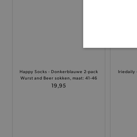
BASI
Happy Socks - Donkerblauwe 2-pack
Iriedaily
Wurst and Beer sokken, maat: 41-46
19,95
De strikt noodzakelijke coo
De analytische en functione
Naam
product-added-modal
selected-val
pickupStoreVal