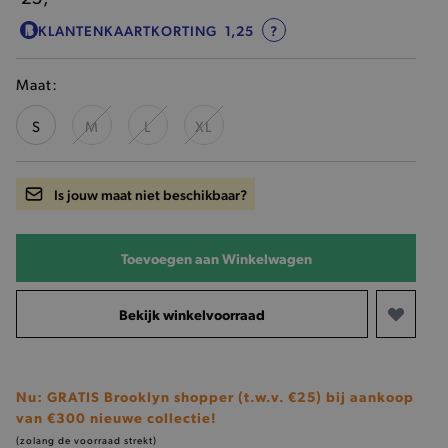
KLANTENKAARTKORTING
1,25
?
Maat:
S
M
L
XL
Is jouw maat niet beschikbaar?
Toevoegen aan Winkelwagen
Bekijk winkelvoorraad
Nu: GRATIS Brooklyn shopper (t.w.v. €25) bij aankoop
van €300 nieuwe collectie!
(zolang de voorraad strekt)