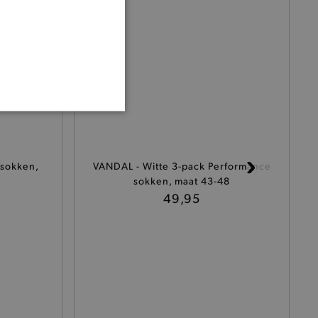
ONALITEIT
 sokken,
VANDAL - Witte 3-pack Performance
sokken, maat 43-48
49,95
cte manier wordt verorberd.
 een product te kunnen
het je winkel van afhaling