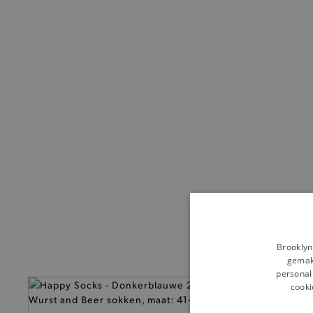
Brooklyn
gemakk
personali
cooki