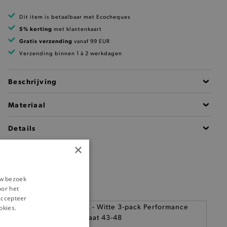
Dit item is betaalbaar met Ecocheques
5% korting
met klantenkaart
Gratis verzending
vanaf 99 EUR
Verzending binnen 1 à 2 werkdagen
Beschrijving
Materiaal
Details
×
uw bezoek
oor het
‘Accepteer
okies.