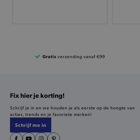
pickupAddress
product-out-of-stock-mod
Google Privacy Poli
__cf_bm
Gratis
verzending vanaf €99
product_data_storage
mage-cache-sessid
mage-cache-storage-secti
invalidation
Fix hier je korting!
AWSALBCORS
Schrijf je in en we houden je als eerste op de hoogte van
acties, trends en je favoriete merken!
Schrijf me in
last_visited_store
__zlcmid