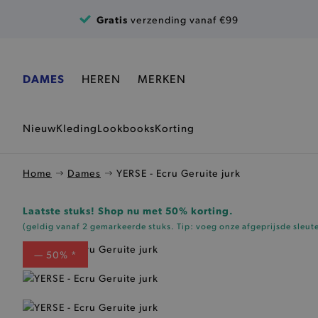
Ga naar de inhoud
Gratis
verzending vanaf €99
DAMES
HEREN
MERKEN
Nieuw
Kleding
Lookbooks
Korting
Home
Dames
YERSE - Ecru Geruite jurk
Laatste stuks! Shop nu met 50% korting.
(geldig vanaf 2 gemarkeerde stuks. Tip: voeg onze
afgeprijsde sleut
— 50% *