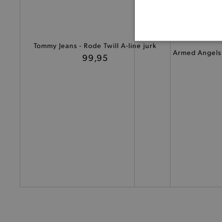
BASI
Tommy Jeans - Rode Twill A-line jurk
Armed Angels 
99,95
De strikt noodzakelijke coo
De analytische en functione
Naam
product-added-modal
selected-val
pickupStoreVal
pickupAddress