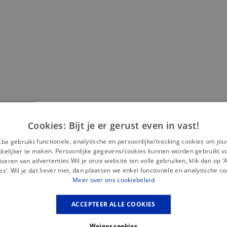
Misschien is dit iets voor jou?
Cookies: Bijt je er gerust even in vast!
— 50% *
.be gebruikt functionele, analytische en persoonlijke/tracking cookies om jo
elijker te maken. Persoonlijke gegevens/cookies kunnen worden gebruikt v
seren van advertenties.Wil je onze website ten volle gebruiken, klik dan op 
es’. Wil je dat liever niet, dan plaatsen we enkel functionele en analytische co
Meer over ons cookiebeleid
ACCEPTEER ALLE COOKIES
Weiger cookies