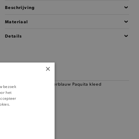
Beschrijving
Materiaal
Details
×
— 50% *
uw bezoek
oor het
‘Accepteer
okies.