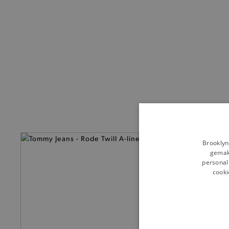
— 50% *
Brooklyn
gemakk
personali
cooki