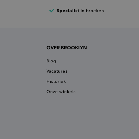
 een product te kunnen
Specialist
in broeken
 onderscheid te maken
gunstig voor de website, om
aken over het gebruik van
ervoor dat product
eüpdatet.
OVER BROOKLYN
voudigt het opslaan van
ller worden gebakken.
Blog
kkelijkt het opslaan in de
sneller laden en jouw
Vacatures
Historiek
n je jouw website serveren
okie ruikt welke server de
Onze winkels
ie detecteert wanneer de
 bezocht.
ele cookies om het
 Chat ID op te slaan en de
sters te onderscheiden.
kkelijkt het opslaan in de
sneller laden en jouw