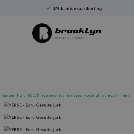
5%
klantenkaartkorting
elhanger (t.w.v. €0.50)
toe en ontvang meteen korting!
Je vindt 'm hier!
)