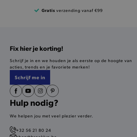
product-out-of-stock-mod
Google Privacy Poli
Gratis
verzending vanaf €99
__cf_bm
product_data_storage
Fix hier je korting!
mage-cache-sessid
Schrijf je in en we houden je als eerste op de hoogte van
mage-cache-storage-secti
acties, trends en je favoriete merken!
invalidation
Schrijf me in
AWSALBCORS
Hulp nodig?
last_visited_store
__zlcmid
We helpen jou met veel plezier verder.
+32 56 21 80 24
mage-cache-storage
shop@brooklyn.be