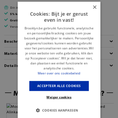
×
Dit item is betaalbaar met Cadeau Pass
Cookies: Bijt je er gerust
5% korting
met klantenkaart
even in vast!
Gratis verzending
vanaf 99 EUR
Verzending binnen 1 à 2 werkdagen
Brooklyn.be gebruikt functionele, analytische
en persoonlijke/tracking cookies om jouw
bezoek gemakkelijker te maken. Persoonlijke
Beschrijving
gegevens/cookies kunnen worden gebruikt
voor het personaliseren van advertenties.Wil
Materiaal
je onze website ten volle gebruiken, klik dan
op ‘Accepteer cookies’. Wil je dat liever niet,
dan plaatsen we enkel functionele en
Details
analytische cookies.
Meer over ons cookiebeleid
ACCEPTEER ALLE COOKIES
Misschien is dit iets voor jou?
Weiger cookies
— 50% *
COOKIES AANPASSEN