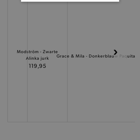
BASIS COOKIES
ANALYTISCHE
TARGETING
FUNCTIONALITEIT
Modström - Zwarte
Grace & Mila - Donkerblauw Paquita k
Alinka jurk
119,95
Basis cookies
Analytische
Targeting
Functionaliteit
De strikt noodzakelijke cookies verbeteren jouw
smulervaring op de site en zorgen ervoor dat de
site op een correcte manier wordt verorberd. De
analytische en functionele cookies vullen hun
buikjes algemene bezoekersinformatie, maar
niet jouw identiteit.
Naam
Provider
/
Domein