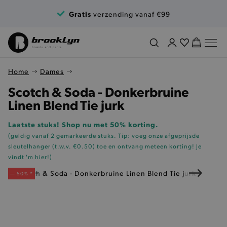
Ga naar de inhoud
Gratis
verzending vanaf €99
Home
Dames
Scotch & Soda - Donkerbruine
Linen Blend Tie jurk
Laatste stuks! Shop nu met 50% korting.
(geldig vanaf 2 gemarkeerde stuks. Tip: voeg onze
afgeprijsde
sleutelhanger (t.w.v. €0.50)
toe en ontvang meteen korting!
Je
vindt 'm hier!
)
— 50% *