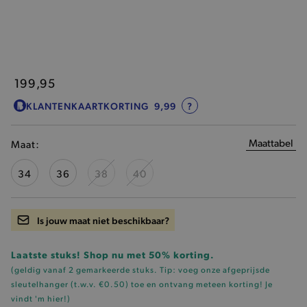
199,95
KLANTENKAARTKORTING
9,99
?
Maattabel
Maat:
34
36
38
40
Is jouw maat niet beschikbaar?
Laatste stuks! Shop nu met 50% korting.
(geldig vanaf 2 gemarkeerde stuks. Tip: voeg onze
afgeprijsde
sleutelhanger (t.w.v. €0.50)
toe en ontvang meteen korting!
Je
vindt 'm hier!
)