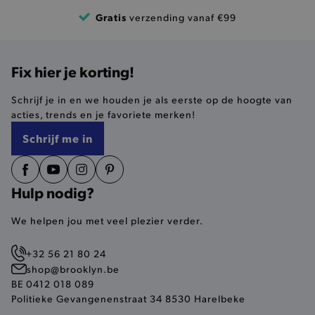
product-added-modal
.brooklyn.be
Gratis
verzending vanaf €99
selected-val
.brooklyn.be
Fix hier je korting!
pickupStoreVal
.brooklyn.be
Schrijf je in en we houden je als eerste op de hoogte van
acties, trends en je favoriete merken!
Schrijf me in
pickupAddress
.brooklyn.be
Hulp nodig?
Google Privacy Policy
We helpen jou met veel plezier verder.
+32 56 21 80 24
product-out-of-stock-modal
.brooklyn.be
shop@brooklyn.be
BE 0412 018 089
Politieke Gevangenenstraat 34 8530 Harelbeke