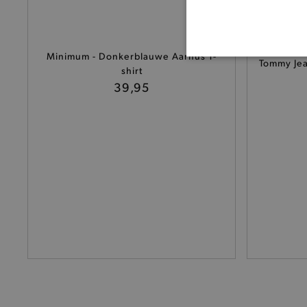
Minimum - Donkerblauwe Aarhus T-
BASI
Tommy Jean
shirt
39,95
De strikt noodzakelijke coo
De analytische en functione
Naam
product-added-modal
selected-val
pickupStoreVal
pickupAddress