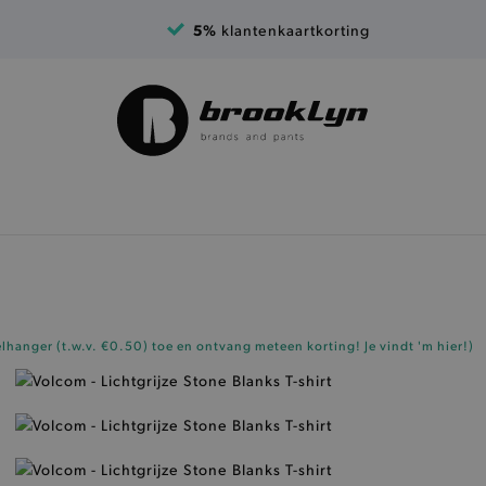
5%
klantenkaartkorting
elhanger (t.w.v. €0.50)
toe en ontvang meteen korting!
Je vindt 'm hier!
)