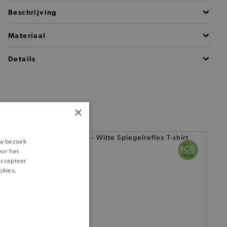
Beschrijving
Materiaal
Details
×
uw bezoek
oor het
‘Accepteer
okies.