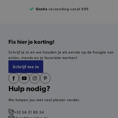
product-out-of-stock-mod
Google Privacy Poli
Gratis
verzending vanaf €99
__cf_bm
product_data_storage
Fix hier je korting!
mage-cache-sessid
Schrijf je in en we houden je als eerste op de hoogte van
mage-cache-storage-secti
acties, trends en je favoriete merken!
invalidation
Schrijf me in
AWSALBCORS
Hulp nodig?
last_visited_store
__zlcmid
We helpen jou met veel plezier verder.
+32 56 21 80 24
mage-cache-storage
shop@brooklyn.be