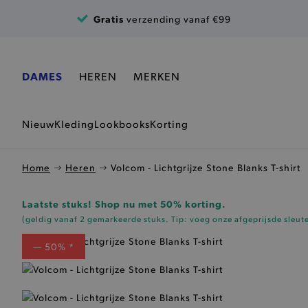
Ga naar de inhoud
Gratis
verzending vanaf €99
DAMES
HEREN
MERKEN
Nieuw
Kleding
Lookbooks
Korting
Home
Heren
Volcom - Lichtgrijze Stone Blanks T-shirt
Laatste stuks! Shop nu met 50% korting.
(geldig vanaf 2 gemarkeerde stuks. Tip: voeg onze
afgeprijsde sleut
— 50% *