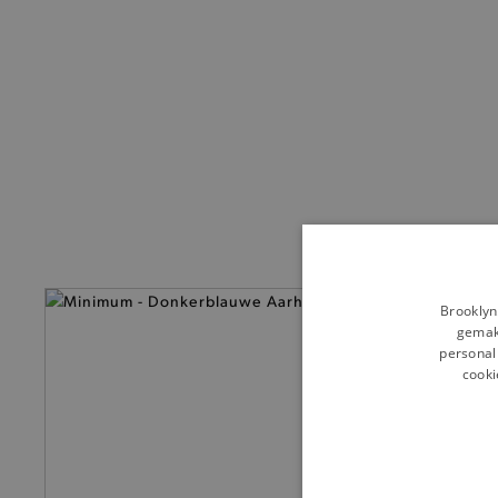
— Nieuw
Brooklyn
gemakk
personali
cooki