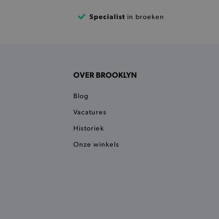
 een product te kunnen
Specialist
in broeken
 onderscheid te maken
gunstig voor de website, om
aken over het gebruik van
ervoor dat product
eüpdatet.
OVER BROOKLYN
voudigt het opslaan van
ller worden gebakken.
Blog
kkelijkt het opslaan in de
sneller laden en jouw
Vacatures
Historiek
n je jouw website serveren
okie ruikt welke server de
Onze winkels
ie detecteert wanneer de
 bezocht.
ele cookies om het
 Chat ID op te slaan en de
sters te onderscheiden.
kkelijkt het opslaan in de
sneller laden en jouw