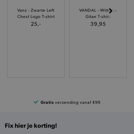
Vans - Zwarte Left
VANDAL - Witte Le
TARGETING
Chest Logo T-shirt
Gitan T-shirt
25,-
39,95
FUNCTIONALITEIT
Basis cookies
Analytische
Targeting
Functionaliteit
De strikt noodzakelijke cookies verbeteren jouw
smulervaring op de site en zorgen ervoor dat de
site op een correcte manier wordt verorberd. De
analytische en functionele cookies vullen hun
buikjes algemene bezoekersinformatie, maar
niet jouw identiteit.
Gratis
verzending vanaf €99
Naam
Provider
/
Domein
product-added-modal
.brooklyn.be
Fix hier je korting!