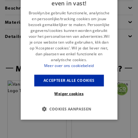
even in vast!
Beschrijving
Brooklyn.be gebruikt functionele, analytische
en persoonlijke/tracking cookies om jouw
Materiaal
bezoek gemakkelijker te maken. Persoonlijke
gegevens/cookies kunnen worden gebruikt
Details
voor het personaliseren van advertenties.Wil
je onze website ten volle gebruiken, klik dan
op ‘Accepteer cookies’. Wil je dat liever niet,
dan plaatsen we enkel functionele en
analytische cookies.
Misschien is dit iets voor jou?
Meer over ons cookiebeleid
ACCEPTEER ALLE COOKIES
— 50% *
Weiger cookies
COOKIES AANPASSEN
BASIS COOKIES
ANALYTISCHE