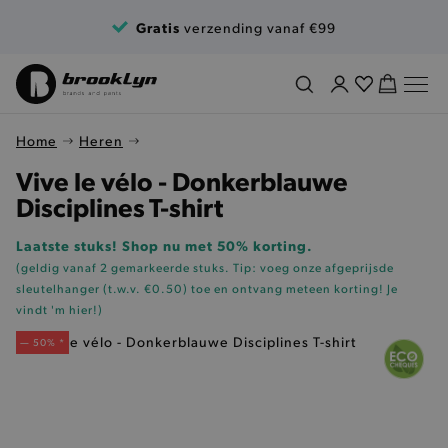
Ga naar de inhoud
Gratis
verzending vanaf €99
Home
Heren
Vive le vélo - Donkerblauwe
Disciplines T-shirt
Laatste stuks! Shop nu met 50% korting.
(geldig vanaf 2 gemarkeerde stuks. Tip: voeg onze
afgeprijsde
sleutelhanger (t.w.v. €0.50)
toe en ontvang meteen korting!
Je
vindt 'm hier!
)
— 50% *