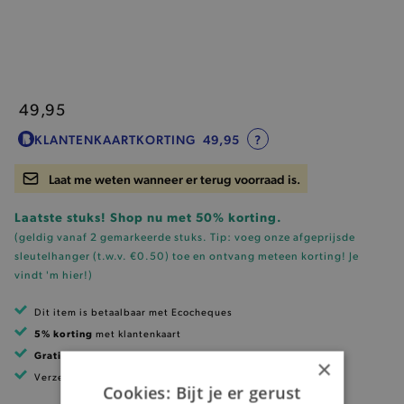
49,95
KLANTENKAARTKORTING
49,95
?
Laat me weten wanneer er terug voorraad is.
Laatste stuks! Shop nu met 50% korting.
(geldig vanaf 2 gemarkeerde stuks. Tip: voeg onze
afgeprijsde
sleutelhanger (t.w.v. €0.50)
toe en ontvang meteen korting!
Je
vindt 'm hier!
)
Dit item is betaalbaar met Ecocheques
5% korting
met klantenkaart
Gratis verzending
vanaf 99 EUR
×
Verzending binnen 1 à 2 werkdagen
Cookies: Bijt je er gerust