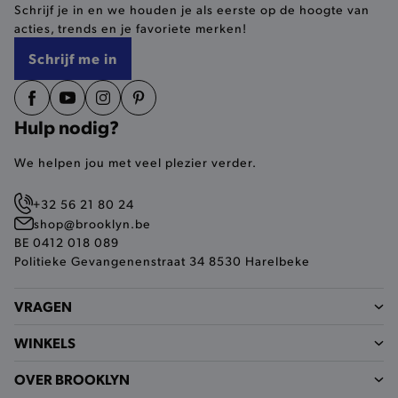
Schrijf je in en we houden je als eerste op de hoogte van
selected-val
.brooklyn.be
acties, trends en je favoriete merken!
Schrijf me in
pickupStoreVal
.brooklyn.be
Hulp nodig?
We helpen jou met veel plezier verder.
pickupAddress
.brooklyn.be
+32 56 21 80 24
Google Privacy Policy
shop@brooklyn.be
BE 0412 018 089
Politieke Gevangenenstraat 34 8530 Harelbeke
product-out-of-stock-modal
.brooklyn.be
VRAGEN
WINKELS
__cf_bm
Cloudflare Inc.
.calendly.com
OVER BROOKLYN