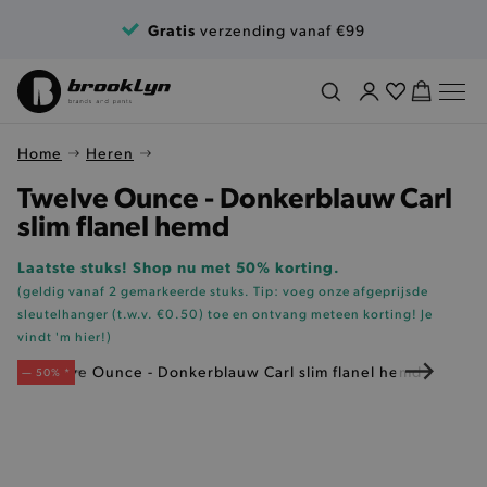
Ga naar de inhoud
Gratis
verzending vanaf €99
Home
Heren
Twelve Ounce - Donkerblauw Carl
slim flanel hemd
Laatste stuks! Shop nu met 50% korting.
(geldig vanaf 2 gemarkeerde stuks. Tip: voeg onze
afgeprijsde
sleutelhanger (t.w.v. €0.50)
toe en ontvang meteen korting!
Je
vindt 'm hier!
)
— 50% *