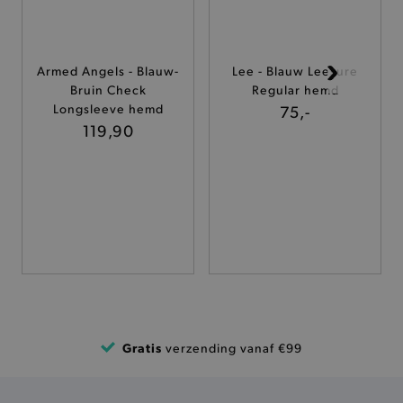
ANALYTISCHE
TARGETING
Armed Angels - Blauw-
Lee - Blauw Leesure
Bruin Check
Regular hemd
FUNCTIONALITEIT
Longsleeve hemd
75,-
119,90
Basis cookies
Analytische
Targeting
Functionaliteit
De strikt noodzakelijke cookies verbeteren jouw
smulervaring op de site en zorgen ervoor dat de
site op een correcte manier wordt verorberd. De
analytische en functionele cookies vullen hun
buikjes algemene bezoekersinformatie, maar
niet jouw identiteit.
Naam
Provider
/
Domein
Gratis
verzending vanaf €99
product-added-modal
.brooklyn.be