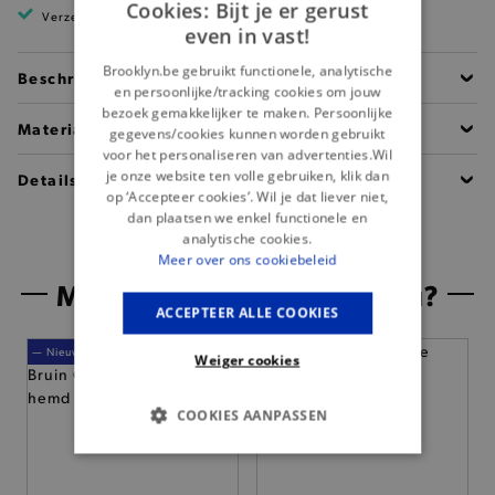
Cookies: Bijt je er gerust
Verzending binnen 1 à 2 werkdagen
even in vast!
Brooklyn.be gebruikt functionele, analytische
Beschrijving
en persoonlijke/tracking cookies om jouw
bezoek gemakkelijker te maken. Persoonlijke
Materiaal
gegevens/cookies kunnen worden gebruikt
voor het personaliseren van advertenties.Wil
je onze website ten volle gebruiken, klik dan
Details
op ‘Accepteer cookies’. Wil je dat liever niet,
dan plaatsen we enkel functionele en
analytische cookies.
Meer over ons cookiebeleid
Misschien is dit iets voor jou?
ACCEPTEER ALLE COOKIES
— Nieuw
— Nieuw
Weiger cookies
COOKIES AANPASSEN
BASIS COOKIES