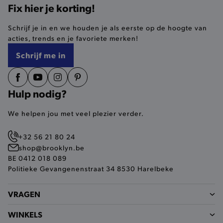
Fix hier je korting!
selected-val
.brooklyn.be
Schrijf je in en we houden je als eerste op de hoogte van
acties, trends en je favoriete merken!
pickupStoreVal
.brooklyn.be
Schrijf me in
Hulp nodig?
pickupAddress
.brooklyn.be
We helpen jou met veel plezier verder.
Google Privacy Policy
+32 56 21 80 24
shop@brooklyn.be
BE 0412 018 089
product-out-of-stock-modal
.brooklyn.be
Politieke Gevangenenstraat 34 8530 Harelbeke
VRAGEN
__cf_bm
Cloudflare Inc.
WINKELS
.calendly.com