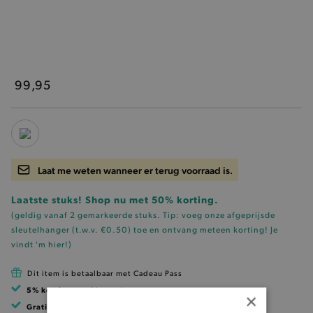
99,95
Laat me weten wanneer er terug voorraad is.
Laatste stuks! Shop nu met 50% korting.
(geldig vanaf 2 gemarkeerde stuks. Tip: voeg onze
afgeprijsde
sleutelhanger (t.w.v. €0.50)
toe en ontvang meteen korting!
Je
vindt 'm hier!
)
Dit item is betaalbaar met Cadeau Pass
5% korting
met klantenkaart
×
Gratis verzending
vanaf 99 EUR