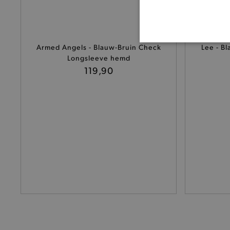
BASI
Armed Angels - Blauw-Bruin Check
Lee - B
Longsleeve hemd
119,90
De strikt noodzakelijke coo
De analytische en functione
Naam
product-added-modal
selected-val
pickupStoreVal
pickupAddress