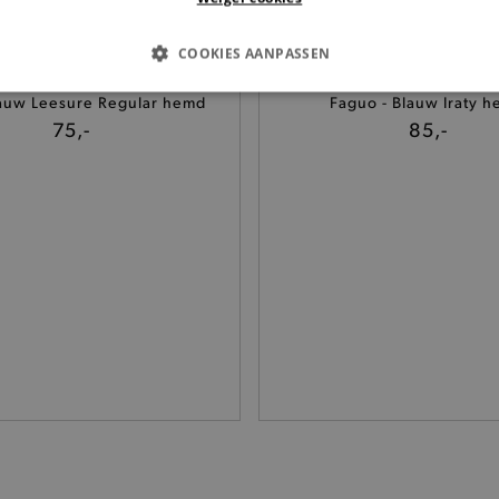
COOKIES AANPASSEN
S COOKIES
ANALYTISCHE
TARGETING
FUNCTI
lauw Leesure Regular hemd
Faguo - Blauw Iraty 
75,-
85,-
Basis cookies
Analytische
Targeting
Functionaliteit
kies verbeteren jouw smulervaring op de site en zorgen ervoor dat de site op een corre
le cookies vullen hun buikjes algemene bezoekersinformatie, maar niet jouw identiteit.
Provider
/
Domein
Vervaldatum
Omschrijving
.brooklyn.be
1 uur
Deze cookie is noodzakelijk om
selecteren.
.brooklyn.be
7 dagen
Selected shipping store
.brooklyn.be
7 dagen
Deze cookie is noodzakelijk om 
te kunnen selecteren tijdens he
.brooklyn.be
7 dagen
Deze cookie is noodzakelijk om 
kunnen selecteren tijdens het a