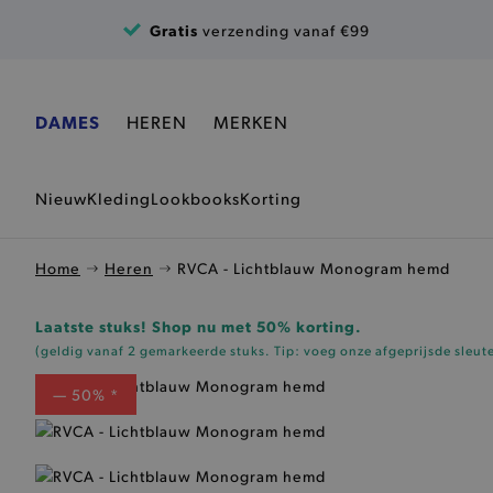
Ga naar de inhoud
Gratis
verzending vanaf €99
DAMES
HEREN
MERKEN
Nieuw
Kleding
Lookbooks
Korting
Home
Heren
RVCA - Lichtblauw Monogram hemd
Laatste stuks! Shop nu met 50% korting.
(geldig vanaf 2 gemarkeerde stuks. Tip: voeg onze
afgeprijsde sleut
— 50% *