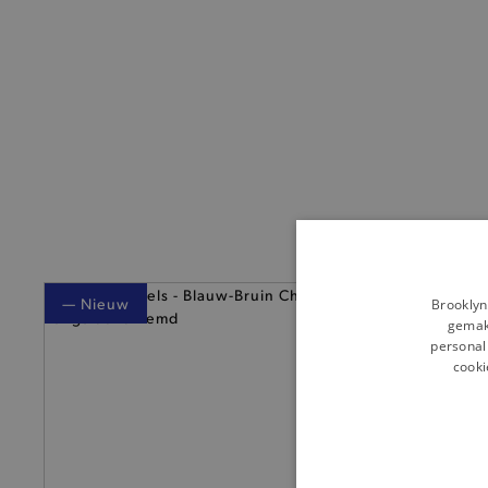
— Nieuw
— Nieuw
Brooklyn
gemakk
personali
cooki