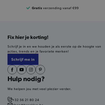
product-out-of-stock-mod
Google Privacy Poli
Gratis
verzending vanaf €99
__cf_bm
product_data_storage
Fix hier je korting!
mage-cache-sessid
Schrijf je in en we houden je als eerste op de hoogte van
mage-cache-storage-secti
acties, trends en je favoriete merken!
invalidation
Schrijf me in
AWSALBCORS
Hulp nodig?
last_visited_store
__zlcmid
We helpen jou met veel plezier verder.
+32 56 21 80 24
mage-cache-storage
shop@brooklyn.be