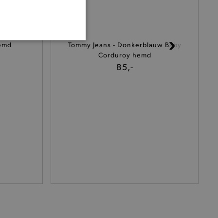
ONALITEIT
hemd
Tommy Jeans - Donkerblauw Baby
Corduroy hemd
85,-
cte manier wordt verorberd.
 een product te kunnen
het je winkel van afhaling
t afrekenproces.
het je afhaaladres te
frekenproces.