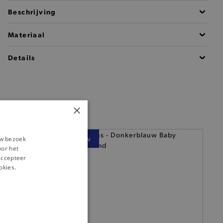
Beschrijving
Materiaal
Details
×
— Nieuw
uw bezoek
oor het
‘Accepteer
okies.