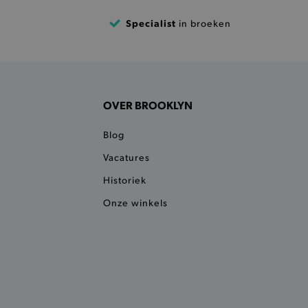
 een product te kunnen
Specialist
in broeken
 onderscheid te maken
gunstig voor de website, om
aken over het gebruik van
ervoor dat product
eüpdatet.
OVER BROOKLYN
voudigt het opslaan van
ller worden gebakken.
Blog
kkelijkt het opslaan in de
sneller laden en jouw
Vacatures
Historiek
n je jouw website serveren
okie ruikt welke server de
Onze winkels
ie detecteert wanneer de
 bezocht.
ele cookies om het
 Chat ID op te slaan en de
sters te onderscheiden.
kkelijkt het opslaan in de
sneller laden en jouw