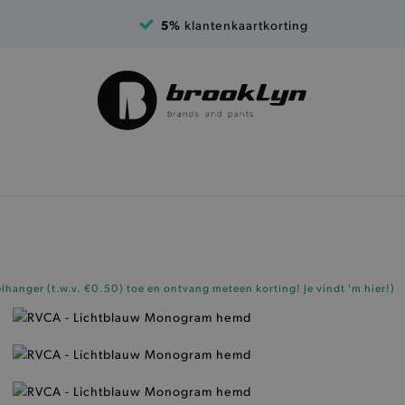
5%
klantenkaartkorting
elhanger (t.w.v. €0.50)
toe en ontvang meteen korting!
Je vindt 'm hier!
)