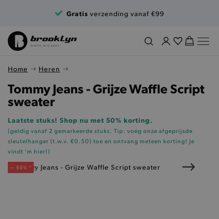
Ga naar de inhoud
Gratis
verzending vanaf €99
Home
Heren
Tommy Jeans - Grijze Waffle Script
sweater
Laatste stuks! Shop nu met 50% korting.
(geldig vanaf 2 gemarkeerde stuks. Tip: voeg onze
afgeprijsde
sleutelhanger (t.w.v. €0.50)
toe en ontvang meteen korting!
Je
vindt 'm hier!
)
— 50% *