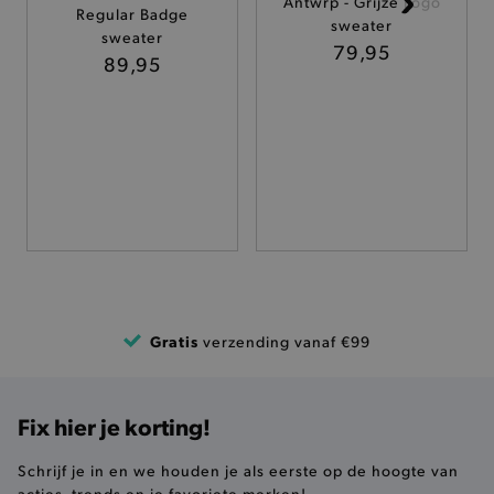
Antwrp - Grijze Logo
Regular Badge
sweater
TARGETING
sweater
79,95
89,95
FUNCTIONALITEIT
Basis cookies
Analytische
Targeting
Functionaliteit
De strikt noodzakelijke cookies verbeteren jouw
smulervaring op de site en zorgen ervoor dat de
site op een correcte manier wordt verorberd. De
analytische en functionele cookies vullen hun
buikjes algemene bezoekersinformatie, maar
Gratis
verzending vanaf €99
niet jouw identiteit.
Naam
Provider
/
Domein
product-added-modal
.brooklyn.be
Fix hier je korting!
Schrijf je in en we houden je als eerste op de hoogte van
acties, trends en je favoriete merken!