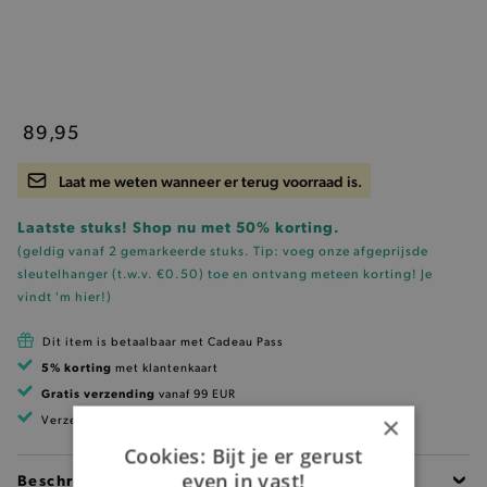
89,95
Laat me weten wanneer er terug voorraad is.
Laatste stuks! Shop nu met 50% korting.
(geldig vanaf 2 gemarkeerde stuks. Tip: voeg onze
afgeprijsde
sleutelhanger (t.w.v. €0.50)
toe en ontvang meteen korting!
Je
vindt 'm hier!
)
Dit item is betaalbaar met Cadeau Pass
5% korting
met klantenkaart
Gratis verzending
vanaf 99 EUR
×
Verzending binnen 1 à 2 werkdagen
Cookies: Bijt je er gerust
even in vast!
Beschrijving