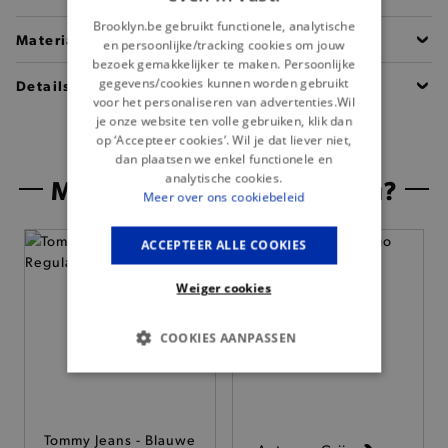
Brooklyn.be gebruikt functionele, analytische
Materiaal
en persoonlijke/tracking cookies om jouw
bezoek gemakkelijker te maken. Persoonlijke
gegevens/cookies kunnen worden gebruikt
Details
voor het personaliseren van advertenties.Wil
je onze website ten volle gebruiken, klik dan
op ‘Accepteer cookies’. Wil je dat liever niet,
dan plaatsen we enkel functionele en
analytische cookies.
Misschien is dit iets voor jou?
Meer over ons cookiebeleid
ACCEPTEER ALLE COOKIES
Weiger cookies
COOKIES AANPASSEN
BASIS COOKIES
ANALYTISCHE
Tommy Jeans - Blauwe