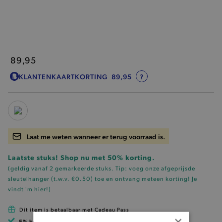
89,95
KLANTENKAARTKORTING
89,95
?
Laat me weten wanneer er terug voorraad is.
Laatste stuks! Shop nu met 50% korting.
(geldig vanaf 2 gemarkeerde stuks. Tip: voeg onze
afgeprijsde
sleutelhanger (t.w.v. €0.50)
toe en ontvang meteen korting!
Je
vindt 'm hier!
)
Dit item is betaalbaar met Cadeau Pass
×
5% korting
met klantenkaart