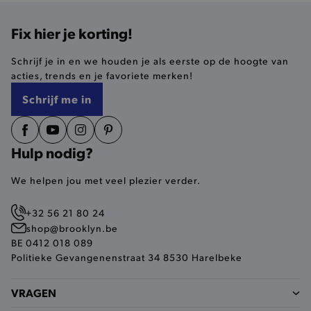
Fix hier je korting!
selected-val
.brooklyn.be
Schrijf je in en we houden je als eerste op de hoogte van
pickupStoreVal
.brooklyn.be
acties, trends en je favoriete merken!
Schrijf me in
Hulp nodig?
pickupAddress
.brooklyn.be
We helpen jou met veel plezier verder.
Google Privacy Policy
+32 56 21 80 24
shop@brooklyn.be
product-out-of-stock-modal
.brooklyn.be
BE 0412 018 089
Politieke Gevangenenstraat 34 8530 Harelbeke
VRAGEN
__cf_bm
Cloudflare Inc.
.calendly.com