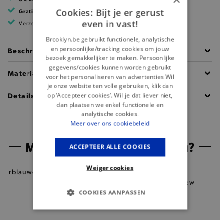
Cookies: Bijt je er gerust
Gratis verzending
vanaf 99 EUR
even in vast!
Verzending binnen 1 à 2 werkdagen
Brooklyn.be gebruikt functionele, analytische
en persoonlijke/tracking cookies om jouw
Beschrijving
bezoek gemakkelijker te maken. Persoonlijke
gegevens/cookies kunnen worden gebruikt
Materiaal
voor het personaliseren van advertenties.Wil
je onze website ten volle gebruiken, klik dan
Details
op ‘Accepteer cookies’. Wil je dat liever niet,
dan plaatsen we enkel functionele en
analytische cookies.
Meer over ons cookiebeleid
Misschien is dit iets voor jou?
ACCEPTEER ALLE COOKIES
Weiger cookies
— 50% *
COOKIES AANPASSEN
BASIS COOKIES