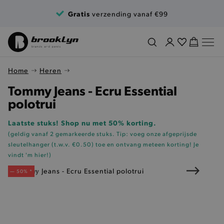
Ga naar de inhoud
Gratis
verzending vanaf €99
Home
Heren
Tommy Jeans - Ecru Essential
polotrui
Laatste stuks! Shop nu met 50% korting.
(geldig vanaf 2 gemarkeerde stuks. Tip: voeg onze
afgeprijsde
sleutelhanger (t.w.v. €0.50)
toe en ontvang meteen korting!
Je
vindt 'm hier!
)
— 50% *