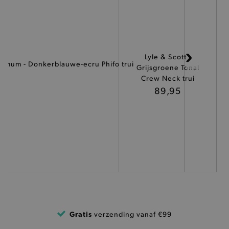
ANALYTISCHE
TARGETING
Lyle & Scott -
nimum - Donkerblauwe-ecru Phifo trui
FUNCTIONALITEIT
Grijsgroene Tonal
Crew Neck trui
89,95
Basis cookies
Analytische
Targeting
Functionaliteit
De strikt noodzakelijke cookies verbeteren jouw
smulervaring op de site en zorgen ervoor dat de
site op een correcte manier wordt verorberd. De
analytische en functionele cookies vullen hun
buikjes algemene bezoekersinformatie, maar
niet jouw identiteit.
Naam
Provider
/
Domein
Gratis
verzending vanaf €99
product-added-modal
.brooklyn.be