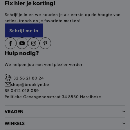
Fix hier je korting!
selected-val
.brooklyn.be
Schrijf je in en we houden je als eerste op de hoogte van
acties, trends en je favoriete merken!
pickupStoreVal
.brooklyn.be
Schrijf me in
Hulp nodig?
pickupAddress
.brooklyn.be
We helpen jou met veel plezier verder.
Google Privacy Policy
+32 56 21 80 24
shop@brooklyn.be
BE 0412 018 089
product-out-of-stock-modal
.brooklyn.be
Politieke Gevangenenstraat 34 8530 Harelbeke
VRAGEN
__cf_bm
Cloudflare Inc.
WINKELS
.calendly.com