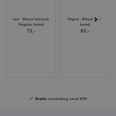
ANALYTISCHE
TARGETING
Lee - Blauw Leesure
Faguo - Blauw Iraty
Regular hemd
hemd
FUNCTIONALITEIT
75,-
85,-
Basis cookies
Analytische
Targeting
Functionaliteit
De strikt noodzakelijke cookies verbeteren jouw
smulervaring op de site en zorgen ervoor dat de
site op een correcte manier wordt verorberd. De
analytische en functionele cookies vullen hun
buikjes algemene bezoekersinformatie, maar
niet jouw identiteit.
Naam
Gratis
Provider
/
Domein
verzending vanaf €99
product-added-modal
.brooklyn.be