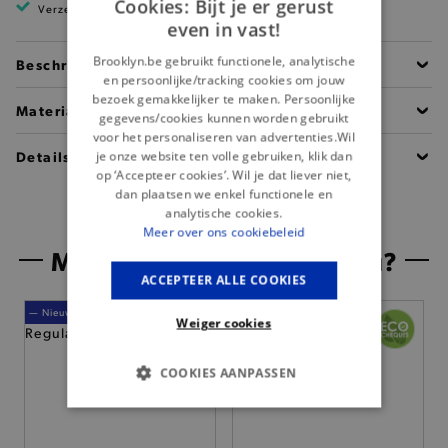
Cookies: Bijt je er gerust
Verzending binnen 1 à 2 werkdagen
even in vast!
Brooklyn.be gebruikt functionele, analytische
Beschrijving
en persoonlijke/tracking cookies om jouw
bezoek gemakkelijker te maken. Persoonlijke
Materiaal
gegevens/cookies kunnen worden gebruikt
voor het personaliseren van advertenties.Wil
Details
je onze website ten volle gebruiken, klik dan
op ‘Accepteer cookies’. Wil je dat liever niet,
dan plaatsen we enkel functionele en
analytische cookies.
Meer over ons cookiebeleid
Misschien is dit iets voor jou?
ACCEPTEER ALLE COOKIES
— Nieuw
— Nieuw
Weiger cookies
COOKIES AANPASSEN
BASIS COOKIES