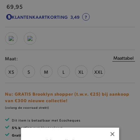
69,95
KLANTENKAARTKORTING
3,49
?
Maattabel
Maat:
XS
S
M
L
XL
XXL
Nu: GRATIS Brooklyn shopper (t.w.v. €25) bij aankoop
van €300 nieuwe collectie!
(zolang de voorraad strekt)
Dit item is betaalbaar met Ecocheques
5% korting
met klantenkaart
×
Gratis verzending
vanaf 99 EUR