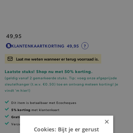
49,95
KLANTENKAARTKORTING
49,95
?
Laat me weten wanneer er terug voorraad is.
Laatste stuks! Shop nu met 50% korting.
(geldig vanaf 2 gemarkeerde stuks. Tip: voeg onze
afgeprijsde
sleutelhanger (t.w.v. €0.50)
toe en ontvang meteen korting!
Je
vindt 'm hier!
)
Dit item is betaalbaar met Ecocheques
5% korting
met klantenkaart
Gratis verzending
vanaf 99 EUR
×
Verzending binnen 1 à 2 werkdagen
Cookies: Bijt je er gerust