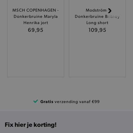
MSCH COPENHAGEN -
Modström -
TARGETING
Donkerbruine Maryla
Donkerbruine Britney
Henrika jort
Long short
FUNCTIONALITEIT
69,95
109,95
Basis cookies
Analytische
Targeting
Functionaliteit
De strikt noodzakelijke cookies verbeteren jouw
smulervaring op de site en zorgen ervoor dat de
site op een correcte manier wordt verorberd. De
analytische en functionele cookies vullen hun
buikjes algemene bezoekersinformatie, maar
niet jouw identiteit.
Gratis
verzending vanaf €99
Naam
Provider
/
Domein
product-added-modal
.brooklyn.be
Fix hier je korting!