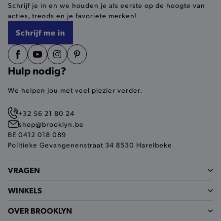
Schrijf je in en we houden je als eerste op de hoogte van
selected-val
.brooklyn.be
acties, trends en je favoriete merken!
Schrijf me in
pickupStoreVal
.brooklyn.be
Hulp nodig?
We helpen jou met veel plezier verder.
pickupAddress
.brooklyn.be
+32 56 21 80 24
Google Privacy Policy
shop@brooklyn.be
BE 0412 018 089
Politieke Gevangenenstraat 34 8530 Harelbeke
product-out-of-stock-modal
.brooklyn.be
VRAGEN
WINKELS
__cf_bm
Cloudflare Inc.
.calendly.com
OVER BROOKLYN