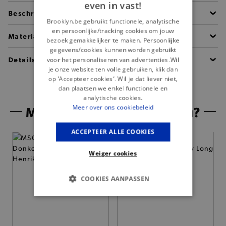
even in vast!
Beschrijving
Brooklyn.be gebruikt functionele, analytische
en persoonlijke/tracking cookies om jouw
Materiaal
bezoek gemakkelijker te maken. Persoonlijke
gegevens/cookies kunnen worden gebruikt
Details
voor het personaliseren van advertenties.Wil
je onze website ten volle gebruiken, klik dan
op ‘Accepteer cookies’. Wil je dat liever niet,
dan plaatsen we enkel functionele en
analytische cookies.
Misschien is dit iets voor jou?
Meer over ons cookiebeleid
ACCEPTEER ALLE COOKIES
Weiger cookies
COOKIES AANPASSEN
BASIS COOKIES
ANALYTISCHE