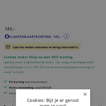
145,-
KLANTENKAARTKORTING
145,-
?
Laat me weten wanneer er terug voorraad is.
Laatste stuks! Shop nu met 50% korting.
(geldig vanaf 2 gemarkeerde stuks. Tip: voeg onze
afgeprijsde
sleutelhanger (t.w.v. €0.50)
toe en ontvang meteen korting!
Je
vindt 'm hier!
)
5% korting
met klantenkaart
Gratis verzending
vanaf 99 EUR
×
Verzending binnen 1 à 2 werkdagen
Cookies: Bijt je er gerust
even in vast!