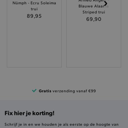
Nümph - Ecru Soleima
Blauwe Alaania
TARGETING
trui
Striped trui
89,95
69,90
FUNCTIONALITEIT
Basis cookies
Analytische
Targeting
Functionaliteit
De strikt noodzakelijke cookies verbeteren jouw
smulervaring op de site en zorgen ervoor dat de
site op een correcte manier wordt verorberd. De
analytische en functionele cookies vullen hun
buikjes algemene bezoekersinformatie, maar
Gratis
verzending vanaf €99
niet jouw identiteit.
Naam
Provider
/
Domein
product-added-modal
.brooklyn.be
Fix hier je korting!
Schrijf je in en we houden je als eerste op de hoogte van