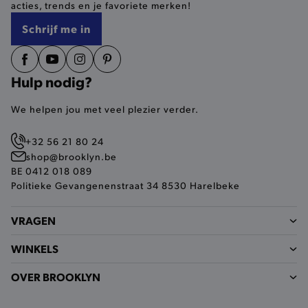
acties, trends en je favoriete merken!
selected-val
.brooklyn.be
Schrijf me in
pickupStoreVal
.brooklyn.be
Hulp nodig?
We helpen jou met veel plezier verder.
pickupAddress
.brooklyn.be
+32 56 21 80 24
Google Privacy Policy
shop@brooklyn.be
BE 0412 018 089
Politieke Gevangenenstraat 34 8530 Harelbeke
product-out-of-stock-modal
.brooklyn.be
VRAGEN
WINKELS
__cf_bm
Cloudflare Inc.
.calendly.com
OVER BROOKLYN