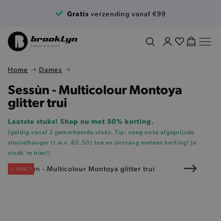
Ga naar de inhoud
Gratis
verzending vanaf €99
Home
Dames
Sessùn - Multicolour Montoya
glitter trui
Laatste stuks! Shop nu met 50% korting.
(geldig vanaf 2 gemarkeerde stuks. Tip: voeg onze
afgeprijsde
sleutelhanger (t.w.v. €0.50)
toe en ontvang meteen korting!
Je
vindt 'm hier!
)
— 50% *