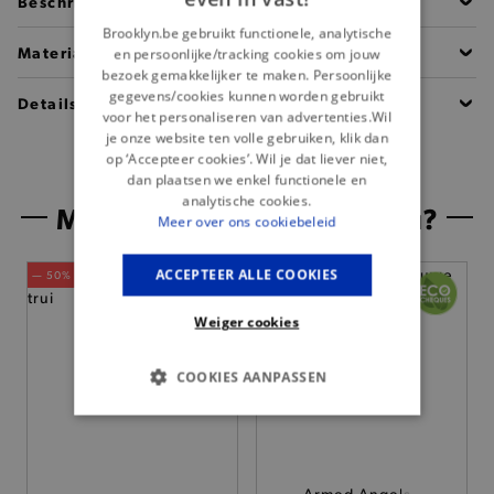
Beschrijving
Brooklyn.be gebruikt functionele, analytische
Materiaal
en persoonlijke/tracking cookies om jouw
bezoek gemakkelijker te maken. Persoonlijke
gegevens/cookies kunnen worden gebruikt
Details
voor het personaliseren van advertenties.Wil
je onze website ten volle gebruiken, klik dan
op ‘Accepteer cookies’. Wil je dat liever niet,
dan plaatsen we enkel functionele en
analytische cookies.
Misschien is dit iets voor jou?
Meer over ons cookiebeleid
ACCEPTEER ALLE COOKIES
— 50% *
— Nieuw
Weiger cookies
COOKIES AANPASSEN
BASIS COOKIES
ANALYTISCHE
Armed Angels -