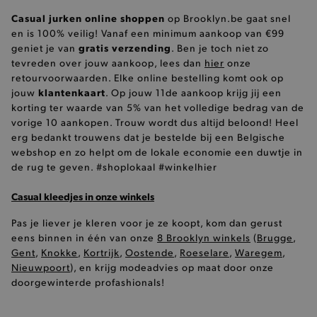
Casual jurken online shoppen
op Brooklyn.be gaat snel
Basis cookies
Analytische
Targeting
en is 100% veilig! Vanaf een minimum aankoop van €99
Functionaliteit
gratis verzending
geniet je van
. Ben je toch niet zo
tevreden over jouw aankoop, lees dan
hier
onze
De strikt noodzakelijke cookies verbeteren jouw
smulervaring op de site en zorgen ervoor dat de
retourvoorwaarden. Elke online bestelling komt ook op
site op een correcte manier wordt verorberd. De
klantenkaart
jouw
. Op jouw 11de aankoop krijg jij een
analytische en functionele cookies vullen hun
korting ter waarde van 5% van het volledige bedrag van de
buikjes algemene bezoekersinformatie, maar
niet jouw identiteit.
vorige 10 aankopen. Trouw wordt dus altijd beloond! Heel
erg bedankt trouwens dat je bestelde bij een Belgische
Naam
Provider
/
Domein
webshop en zo helpt om de lokale economie een duwtje in
product-added-modal
.brooklyn.be
de rug te geven. #shoplokaal #winkelhier
Casual kleedjes in onze winkels
Pas je liever je kleren voor je ze koopt, kom dan gerust
selected-val
.brooklyn.be
eens binnen in één van onze
8 Brooklyn winkels
(
Brugge
,
Gent
,
Knokke
,
Kortrijk
,
Oostende
,
Roeselare
,
Waregem
,
pickupStoreVal
.brooklyn.be
Nieuwpoort
), en krijg modeadvies op maat door onze
doorgewinterde profashionals!