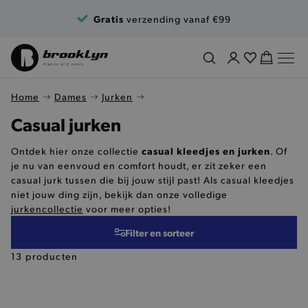
Ga naar de inhoud
Gratis
verzending vanaf €99
Home
Dames
Jurken
Casual jurken
casual kleedjes en jurken
Ontdek hier onze collectie
. Of
je nu van eenvoud en comfort houdt, er zit zeker een
casual jurk tussen die bij jouw stijl past! Als casual kleedjes
niet jouw ding zijn, bekijk dan onze volledige
jurkencollectie
voor meer opties!
Filter en sorteer
13 producten