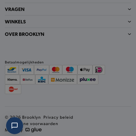
VRAGEN
WINKELS
mage-cache-sessid
Adobe Inc.
www.brooklyn.be
OVER BROOKLYN
mage-cache-storage-section-
Adobe Inc.
Betaalmogelijkheden
invalidation
www.brooklyn.be
AWSALBCORS
Amazon.com Inc.
widget-
mediator.zopim.com
© 2026 Brooklyn
Privacy beleid
Algemene voorwaarden
Made by