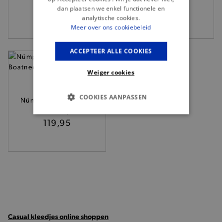
119,90
119,95
dan plaatsen we enkel functionele en
analytische cookies.
Meer over ons cookiebeleid
ACCEPTEER ALLE COOKIES
Weiger cookies
COOKIES AANPASSEN
Nümph - Grijze Riette
Boatneck jurk
BASIS COOKIES
119,95
ANALYTISCHE
TARGETING
FUNCTIONALITEIT
Casual kleedjes online shoppen