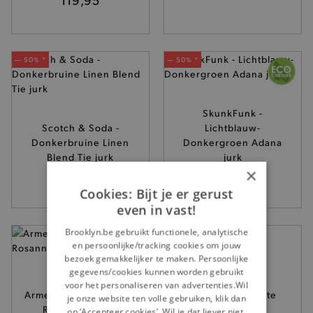
— 50% *
— 50% *
SkunkFunk -
Scotch & Soda -
Lichtblauw-
Donkerbruine Linen
Donkergroen Adana
Blend Tie jurk
jurk
×
199,95
159,95
Cookies: Bijt je er gerust
even in vast!
Brooklyn.be gebruikt functionele, analytische
en persoonlijke/tracking cookies om jouw
bezoek gemakkelijker te maken. Persoonlijke
gegevens/cookies kunnen worden gebruikt
voor het personaliseren van advertenties.Wil
Armed Angels - Zwarte
Minimum - Zwarte
je onze website ten volle gebruiken, klik dan
Rosanniaas jurk
Joustine jurk
op ‘Accepteer cookies’. Wil je dat liever niet,