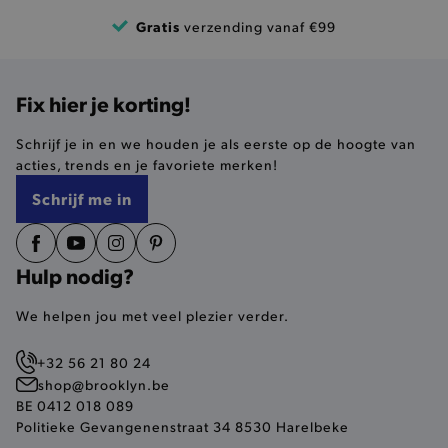
Gratis
verzending vanaf €99
pickupAddress
.brooklyn.be
Google Privacy Policy
Fix hier je korting!
Schrijf je in en we houden je als eerste op de hoogte van
product-out-of-stock-modal
.brooklyn.be
acties, trends en je favoriete merken!
Schrijf me in
__cf_bm
Cloudflare Inc.
.calendly.com
Hulp nodig?
We helpen jou met veel plezier verder.
+32 56 21 80 24
shop@brooklyn.be
product_data_storage
BE 0412 018 089
Adobe Inc.
www.brooklyn.be
Politieke Gevangenenstraat 34 8530 Harelbeke