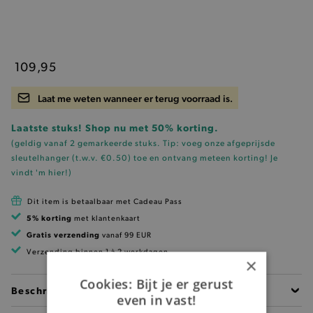
109,95
Laat me weten wanneer er terug voorraad is.
Laatste stuks! Shop nu met 50% korting.
(geldig vanaf 2 gemarkeerde stuks. Tip: voeg onze
afgeprijsde
sleutelhanger (t.w.v. €0.50)
toe en ontvang meteen korting!
Je
vindt 'm hier!
)
Dit item is betaalbaar met Cadeau Pass
5% korting
met klantenkaart
Gratis verzending
vanaf 99 EUR
Verzending binnen 1 à 2 werkdagen
×
Cookies: Bijt je er gerust
Beschrijving
even in vast!