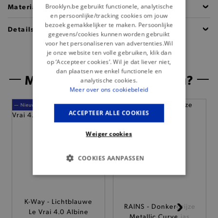
Materiaal
Brooklyn.be gebruikt functionele, analytische
en persoonlijke/tracking cookies om jouw
bezoek gemakkelijker te maken. Persoonlijke
Details
gegevens/cookies kunnen worden gebruikt
voor het personaliseren van advertenties.Wil
je onze website ten volle gebruiken, klik dan
op ‘Accepteer cookies’. Wil je dat liever niet,
dan plaatsen we enkel functionele en
Misschien is dit iets voor jou?
analytische cookies.
Meer over ons cookiebeleid
— Nieuw
ACCEPTEER ALLE COOKIES
Weiger cookies
COOKIES AANPASSEN
BASIS COOKIES
K-Way - Lichtblauwe
ANALYTISCHE
RAINS - Donkergrijze
Le Vrai 4.0 Albine
Metallic Curve jas