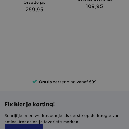
Orsetto jas
TARGETING
109,95
259,95
FUNCTIONALITEIT
Basis cookies
Analytische
Targeting
Functionaliteit
De strikt noodzakelijke cookies verbeteren jouw
smulervaring op de site en zorgen ervoor dat de
site op een correcte manier wordt verorberd. De
analytische en functionele cookies vullen hun
Gratis
verzending vanaf €99
buikjes algemene bezoekersinformatie, maar
niet jouw identiteit.
Naam
Provider
/
Domein
Fix hier je korting!
product-added-modal
.brooklyn.be
Schrijf je in en we houden je als eerste op de hoogte van
acties, trends en je favoriete merken!
selected-val
.brooklyn.be