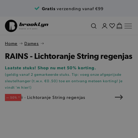
Ga naar de inhoud
Gratis
verzending vanaf €99
Home
Dames
RAINS - Lichtoranje String regenjas
Laatste stuks! Shop nu met 50% korting.
(geldig vanaf 2 gemarkeerde stuks. Tip: voeg onze
afgeprijsde
sleutelhanger (t.w.v. €0.50)
toe en ontvang meteen korting!
Je
vindt 'm hier!
)
— 50% *