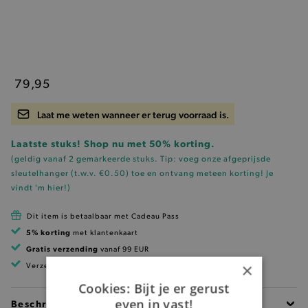
79,95
Laat me weten wanneer er terug voorraad is.
Laatste stuks! Shop nu met 50% korting.
(geldig vanaf 2 gemarkeerde stuks. Tip: voeg onze
afgeprijsde
sleutelhanger (t.w.v. €0.50)
toe en ontvang meteen korting!
Je
vindt 'm hier!
)
Dit item is betaalbaar met Cadeau Pass
5% korting
met klantenkaart
Gratis verzending
vanaf 99 EUR
×
Verzending binnen 1 à 2 werkdagen
Cookies: Bijt je er gerust
even in vast!
Beschrijving