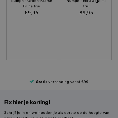
Nümph - Groen-Paarse
Nümph - Ecru Soleima
Filina trui
trui
TARGETING
69,95
89,95
FUNCTIONALITEIT
Basis cookies
Analytische
Targeting
Functionaliteit
De strikt noodzakelijke cookies verbeteren jouw
smulervaring op de site en zorgen ervoor dat de
site op een correcte manier wordt verorberd. De
analytische en functionele cookies vullen hun
buikjes algemene bezoekersinformatie, maar
Gratis
verzending vanaf €99
niet jouw identiteit.
Naam
Provider
/
Domein
product-added-modal
.brooklyn.be
Fix hier je korting!
Schrijf je in en we houden je als eerste op de hoogte van
acties, trends en je favoriete merken!