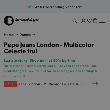
Ga naar de inhoud
Gratis
verzending vanaf €99
Home
Dames
Pepe Jeans London - Multicolor
Celeste trui
Laatste stuks! Shop nu met 50% korting.
(geldig vanaf 2 gemarkeerde stuks. Tip: voeg onze
afgeprijsde
sleutelhanger (t.w.v. €0.50)
toe en ontvang meteen korting!
Je
vindt 'm hier!
)
— 50% *