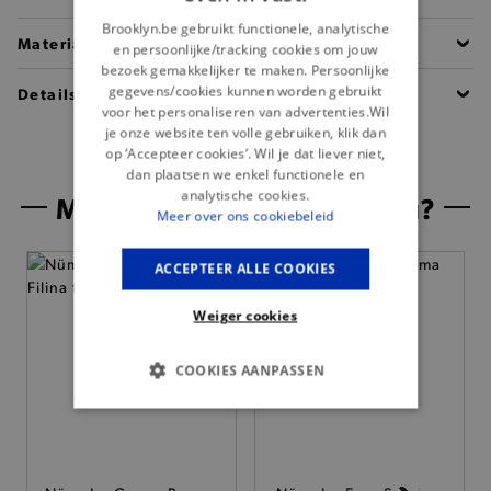
Brooklyn.be gebruikt functionele, analytische
Materiaal
en persoonlijke/tracking cookies om jouw
bezoek gemakkelijker te maken. Persoonlijke
gegevens/cookies kunnen worden gebruikt
Details
voor het personaliseren van advertenties.Wil
je onze website ten volle gebruiken, klik dan
op ‘Accepteer cookies’. Wil je dat liever niet,
dan plaatsen we enkel functionele en
analytische cookies.
Misschien is dit iets voor jou?
Meer over ons cookiebeleid
— 50% *
ACCEPTEER ALLE COOKIES
Weiger cookies
COOKIES AANPASSEN
BASIS COOKIES
ANALYTISCHE