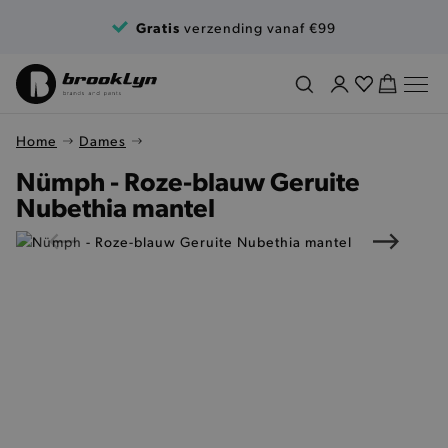
Ga naar de inhoud
Gratis
verzending vanaf €99
Home
Dames
Nümph - Roze-blauw Geruite
Nubethia mantel