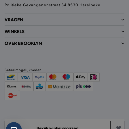
Politieke Gevangenenstraat 34 8530 Harelbeke
product-added-modal
.brooklyn.be
VRAGEN
WINKELS
selected-val
.brooklyn.be
OVER BROOKLYN
pickupStoreVal
.brooklyn.be
Betaalmogelijkheden
pickupAddress
.brooklyn.be
Google Privacy Policy
product-out-of-stock-modal
.brooklyn.be
© 2026 Brooklyn
Privacy beleid
Bekijk winkelvoorraad
Algemene voorwaarden