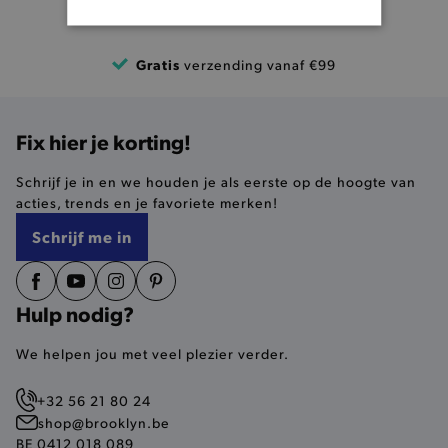
BASIS COOKIES
Gratis
verzending vanaf €99
ANALYTISCHE
TARGETING
Fix hier je korting!
FUNCTIONALITEIT
Schrijf je in en we houden je als eerste op de hoogte van
acties, trends en je favoriete merken!
Schrijf me in
Basis cookies
Analytische
Targeting
Functionaliteit
Hulp nodig?
De strikt noodzakelijke cookies verbeteren jouw
smulervaring op de site en zorgen ervoor dat de
We helpen jou met veel plezier verder.
site op een correcte manier wordt verorberd. De
analytische en functionele cookies vullen hun
buikjes algemene bezoekersinformatie, maar
+32 56 21 80 24
niet jouw identiteit.
shop@brooklyn.be
BE 0412 018 089
Naam
Provider
/
Domein