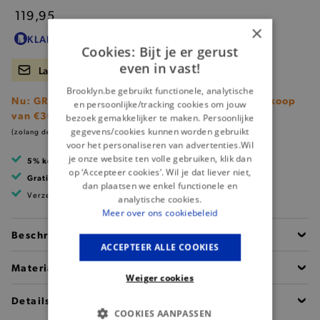
119,95
×
KLANTENKAARTKORTING
119,95
?
Cookies: Bijt je er gerust
even in vast!
Laat me weten wanneer er terug voorraad is.
Brooklyn.be gebruikt functionele, analytische
Nu: GRATIS Brooklyn shopper (t.w.v. €25) bij aankoop
en persoonlijke/tracking cookies om jouw
van €300 nieuwe collectie!
bezoek gemakkelijker te maken. Persoonlijke
gegevens/cookies kunnen worden gebruikt
(zolang de voorraad strekt)
voor het personaliseren van advertenties.Wil
je onze website ten volle gebruiken, klik dan
5% korting
met klantenkaart
op ‘Accepteer cookies’. Wil je dat liever niet,
Gratis verzending
vanaf 99 EUR
dan plaatsen we enkel functionele en
Verzending binnen 1 à 2 werkdagen
analytische cookies.
Meer over ons cookiebeleid
Beschrijving
ACCEPTEER ALLE COOKIES
Materiaal
Weiger cookies
Details
COOKIES AANPASSEN