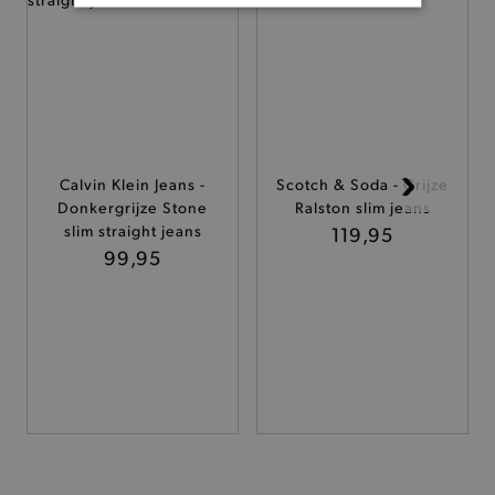
BASIS COOKIES
ANALYTISCHE
TARGETING
FUNCTIONALITEIT
Calvin Klein Jeans -
Scotch & Soda - Grijze
Donkergrijze Stone
Ralston slim jeans
slim straight jeans
119,95
99,95
Basis cookies
Analytische
Targeting
Functionaliteit
De strikt noodzakelijke cookies verbeteren jouw
smulervaring op de site en zorgen ervoor dat de
site op een correcte manier wordt verorberd. De
analytische en functionele cookies vullen hun
buikjes algemene bezoekersinformatie, maar
niet jouw identiteit.
Naam
Provider
/
Domein