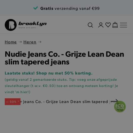
Ga naar de inhoud
Gratis
verzending vanaf €99
Home
Heren
Nudie Jeans Co. - Grijze Lean Dean
slim tapered jeans
Laatste stuks! Shop nu met 50% korting.
(geldig vanaf 2 gemarkeerde stuks. Tip: voeg onze
afgeprijsde
sleutelhanger (t.w.v. €0.50)
toe en ontvang meteen korting!
Je
vindt 'm hier!
)
— 50% *