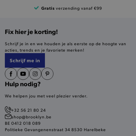
product-added-modal
.brooklyn.be
Gratis
verzending vanaf €99
selected-val
.brooklyn.be
Fix hier je korting!
pickupStoreVal
.brooklyn.be
Schrijf je in en we houden je als eerste op de hoogte van
acties, trends en je favoriete merken!
Schrijf me in
pickupAddress
.brooklyn.be
Hulp nodig?
Google Privacy Policy
We helpen jou met veel plezier verder.
+32 56 21 80 24
product-out-of-stock-modal
.brooklyn.be
shop@brooklyn.be
BE 0412 018 089
Politieke Gevangenenstraat 34 8530 Harelbeke