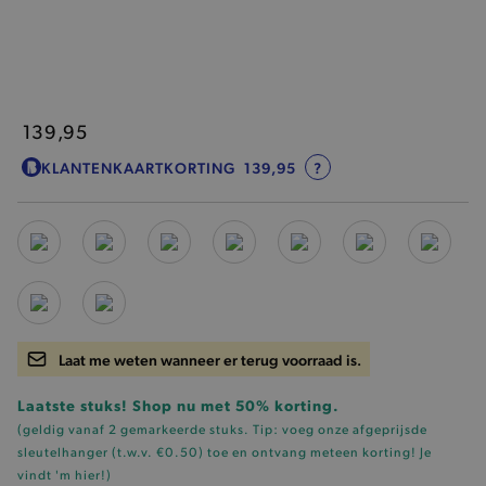
139,95
KLANTENKAARTKORTING
139,95
?
Laat me weten wanneer er terug voorraad is.
Laatste stuks! Shop nu met 50% korting.
(geldig vanaf 2 gemarkeerde stuks. Tip: voeg onze
afgeprijsde
sleutelhanger (t.w.v. €0.50)
toe en ontvang meteen korting!
Je
vindt 'm hier!
)