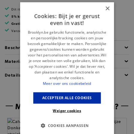
×
Dit item is betaalbaar met Ecocheques
Cookies: Bijt je er gerust
5% korting
met klantenkaart
even in vast!
Gratis verzending
vanaf 99 EUR
Verzending binnen 1 à 2 werkdagen
Brooklyn.be gebruikt functionele, analytische
en persoonlijke/tracking cookies om jouw
bezoek gemakkelijker te maken. Persoonlijke
Beschrijving
gegevens/cookies kunnen worden gebruikt
voor het personaliseren van advertenties.Wil
je onze website ten volle gebruiken, klik dan
Materiaal
op ‘Accepteer cookies’. Wil je dat liever niet,
dan plaatsen we enkel functionele en
Details
analytische cookies.
Meer over ons cookiebeleid
ACCEPTEER ALLE COOKIES
Misschien is dit iets voor jou?
Weiger cookies
COOKIES AANPASSEN