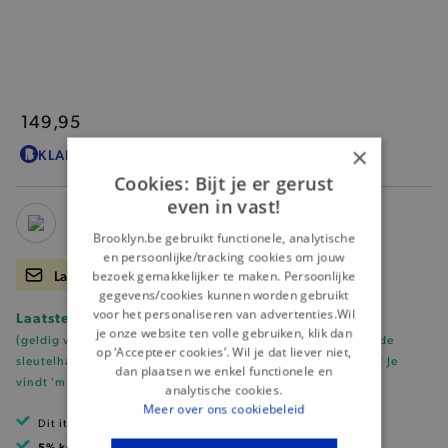
149,95
×
KLANTENKAARTKORTING
149,95
?
Cookies: Bijt je er gerust
even in vast!
Brooklyn.be gebruikt functionele, analytische
en persoonlijke/tracking cookies om jouw
Laat me weten wanneer er terug voorraad is.
bezoek gemakkelijker te maken. Persoonlijke
gegevens/cookies kunnen worden gebruikt
voor het personaliseren van advertenties.Wil
Laatste stuks! Shop nu met 50% korting.
je onze website ten volle gebruiken, klik dan
(geldig vanaf 2 gemarkeerde stuks. Tip: voeg onze
afgeprijsde
op ‘Accepteer cookies’. Wil je dat liever niet,
sleutelhanger (t.w.v. €0.50)
toe en ontvang meteen korting!
Je
dan plaatsen we enkel functionele en
vindt 'm hier!
)
analytische cookies.
Meer over ons cookiebeleid
Dit item is betaalbaar met Ecocheques
5% korting
met klantenkaart