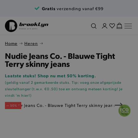
Ga naar de inhoud
Gratis
verzending vanaf €99
Home
Heren
Nudie Jeans Co. - Blauwe Tight
Terry skinny jeans
Laatste stuks! Shop nu met 50% korting.
(geldig vanaf 2 gemarkeerde stuks. Tip: voeg onze
afgeprijsde
sleutelhanger (t.w.v. €0.50)
toe en ontvang meteen korting!
Je
vindt 'm hier!
)
— 50% *