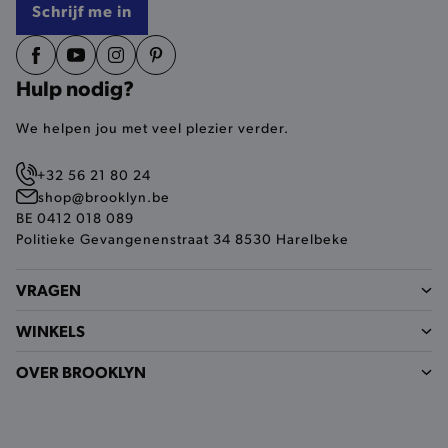
Schrijf me in
smulervaring op de site en zorgen ervoor dat de
site op een correcte manier wordt verorberd. De
analytische en functionele cookies vullen hun
buikjes algemene bezoekersinformatie, maar
niet jouw identiteit.
Hulp nodig?
Naam
Provider
/
Domein
We helpen jou met veel plezier verder.
product-added-modal
.brooklyn.be
+32 56 21 80 24
shop@brooklyn.be
BE 0412 018 089
selected-val
.brooklyn.be
Politieke Gevangenenstraat 34 8530 Harelbeke
pickupStoreVal
.brooklyn.be
VRAGEN
WINKELS
OVER BROOKLYN
pickupAddress
.brooklyn.be
Google Privacy Policy