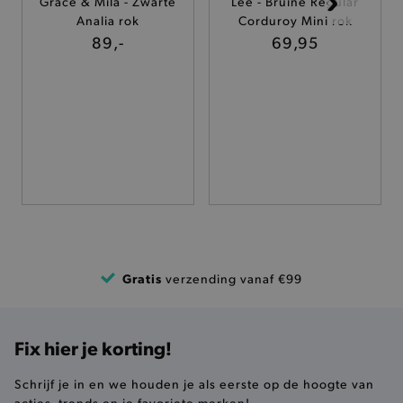
Grace & Mila - Zwarte
Lee - Bruine Regular
Analia rok
Corduroy Mini rok
TARGETING
89,-
69,95
FUNCTIONALITEIT
Basis cookies
Analytische
Targeting
Functionaliteit
De strikt noodzakelijke cookies verbeteren jouw
smulervaring op de site en zorgen ervoor dat de
site op een correcte manier wordt verorberd. De
analytische en functionele cookies vullen hun
buikjes algemene bezoekersinformatie, maar
Gratis
verzending vanaf €99
niet jouw identiteit.
Naam
Provider
/
Domein
product-added-modal
.brooklyn.be
Fix hier je korting!
Schrijf je in en we houden je als eerste op de hoogte van
acties, trends en je favoriete merken!