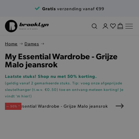
Ga naar de inhoud
Gratis
verzending vanaf €99
Home
Dames
My Essential Wardrobe - Grijze
Malo jeansrok
Laatste stuks! Shop nu met 50% korting.
(geldig vanaf 2 gemarkeerde stuks. Tip: voeg onze
afgeprijsde
sleutelhanger (t.w.v. €0.50)
toe en ontvang meteen korting!
Je
vindt 'm hier!
)
— 50% *