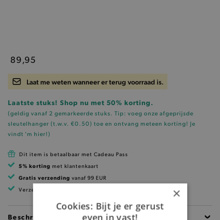
89,95
Laat me weten wanneer er terug voorraad is.
Laatste stuks! Shop nu met 50% korting.
(geldig vanaf 2 gemarkeerde stuks. Tip: voeg onze
afgeprijsde
sleutelhanger (t.w.v. €0.50)
toe en ontvang meteen korting!
Je
vindt 'm hier!
)
Dit item is betaalbaar met Cadeau Pass
5% korting
met klantenkaart
Gratis verzending
vanaf 99 EUR
×
Verzending binnen 1 à 2 werkdagen
Cookies: Bijt je er gerust
even in vast!
Beschrijving