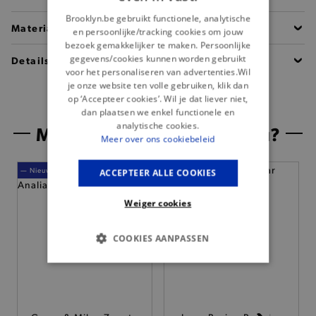
Brooklyn.be gebruikt functionele, analytische
Materiaal
en persoonlijke/tracking cookies om jouw
bezoek gemakkelijker te maken. Persoonlijke
gegevens/cookies kunnen worden gebruikt
Details
voor het personaliseren van advertenties.Wil
je onze website ten volle gebruiken, klik dan
op ‘Accepteer cookies’. Wil je dat liever niet,
dan plaatsen we enkel functionele en
analytische cookies.
Misschien is dit iets voor jou?
Meer over ons cookiebeleid
— Nieuw
— Nieuw
ACCEPTEER ALLE COOKIES
Weiger cookies
COOKIES AANPASSEN
BASIS COOKIES
ANALYTISCHE