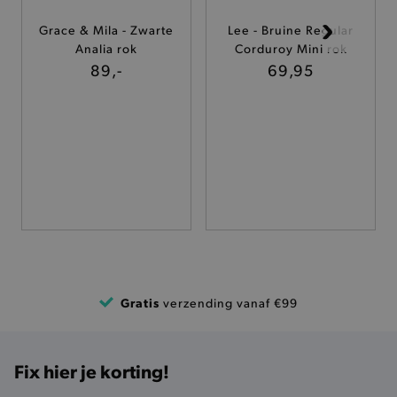
Grace & Mila - Zwarte
Lee - Bruine Regular
TARGETING
Analia rok
Corduroy Mini rok
89,-
69,95
FUNCTIONALITEIT
Basis cookies
Analytische
Targeting
Functionaliteit
De strikt noodzakelijke cookies verbeteren jouw
smulervaring op de site en zorgen ervoor dat de
site op een correcte manier wordt verorberd. De
analytische en functionele cookies vullen hun
buikjes algemene bezoekersinformatie, maar
niet jouw identiteit.
Gratis
verzending vanaf €99
Naam
Provider
/
Domein
product-added-modal
.brooklyn.be
Fix hier je korting!