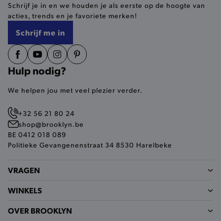
Schrijf je in en we houden je als eerste op de hoogte van
selected-val
.brooklyn.be
acties, trends en je favoriete merken!
Schrijf me in
pickupStoreVal
.brooklyn.be
Hulp nodig?
We helpen jou met veel plezier verder.
pickupAddress
.brooklyn.be
+32 56 21 80 24
Google Privacy Policy
shop@brooklyn.be
BE 0412 018 089
Politieke Gevangenenstraat 34 8530 Harelbeke
product-out-of-stock-modal
.brooklyn.be
VRAGEN
WINKELS
__cf_bm
Cloudflare Inc.
.calendly.com
OVER BROOKLYN