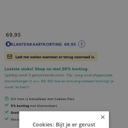
69,95
KLANTENKAARTKORTING
69,95
?
Laat me weten wanneer er terug voorraad is.
Laatste stuks! Shop nu met 50% korting.
(geldig vanaf 2 gemarkeerde stuks. Tip: voeg onze
afgeprijsde
sleutelhanger (t.w.v. €0.50)
toe en ontvang meteen korting!
Je
vindt 'm hier!
)
Dit item is betaalbaar met Cadeau Pass
5% korting
met klantenkaart
Gratis verzending
vanaf 99 EUR
×
Verzending binnen 1 à 2 werkdagen
Cookies: Bijt je er gerust