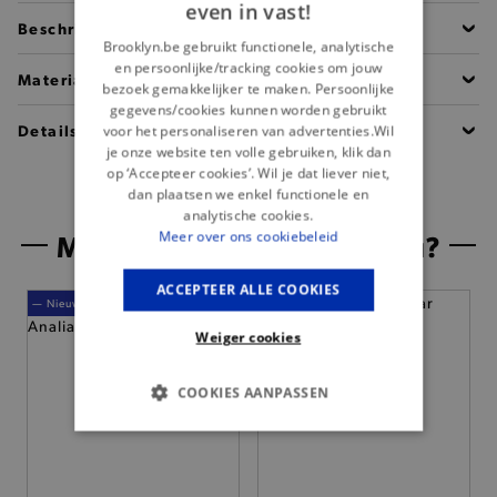
even in vast!
Beschrijving
Brooklyn.be gebruikt functionele, analytische
en persoonlijke/tracking cookies om jouw
Materiaal
bezoek gemakkelijker te maken. Persoonlijke
gegevens/cookies kunnen worden gebruikt
Details
voor het personaliseren van advertenties.Wil
je onze website ten volle gebruiken, klik dan
op ‘Accepteer cookies’. Wil je dat liever niet,
dan plaatsen we enkel functionele en
analytische cookies.
Misschien is dit iets voor jou?
Meer over ons cookiebeleid
ACCEPTEER ALLE COOKIES
— Nieuw
— Nieuw
Weiger cookies
COOKIES AANPASSEN
BASIS COOKIES
ANALYTISCHE