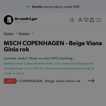
Ga naar de inhoud
Gratis
verzending vanaf €99
Home
Dames
MSCH COPENHAGEN - Beige Viana
Ginia rok
Laatste stuks! Shop nu met 50% korting.
(geldig vanaf 2 gemarkeerde stuks. Tip: voeg onze
afgeprijsde
sleutelhanger (t.w.v. €0.50)
toe en ontvang meteen korting!
Je
vindt 'm hier!
)
— 50% *