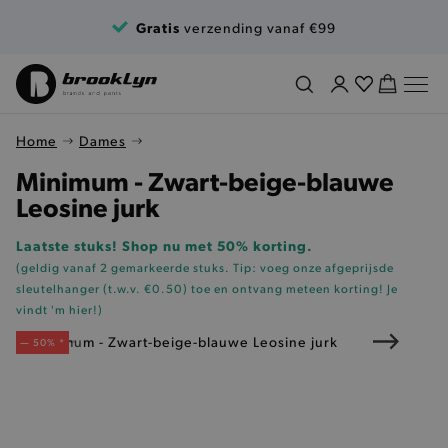
Ga naar de inhoud
Gratis
verzending vanaf €99
Home
Dames
Minimum - Zwart-beige-blauwe
Leosine jurk
Laatste stuks! Shop nu met 50% korting.
(geldig vanaf 2 gemarkeerde stuks. Tip: voeg onze
afgeprijsde
sleutelhanger (t.w.v. €0.50)
toe en ontvang meteen korting!
Je
vindt 'm hier!
)
— 50% *