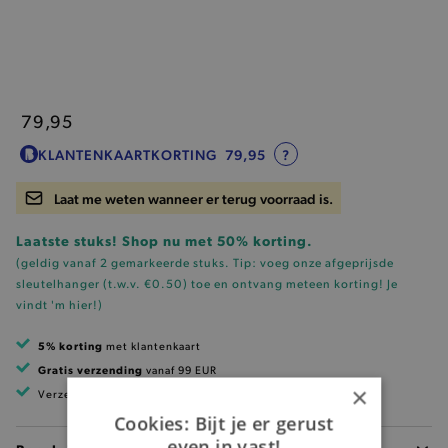
79,95
KLANTENKAARTKORTING
79,95
?
Laat me weten wanneer er terug voorraad is.
Laatste stuks! Shop nu met 50% korting.
(geldig vanaf 2 gemarkeerde stuks. Tip: voeg onze
afgeprijsde
sleutelhanger (t.w.v. €0.50)
toe en ontvang meteen korting!
Je
vindt 'm hier!
)
5% korting
met klantenkaart
Gratis verzending
vanaf 99 EUR
×
Verzending binnen 1 à 2 werkdagen
Cookies: Bijt je er gerust
even in vast!