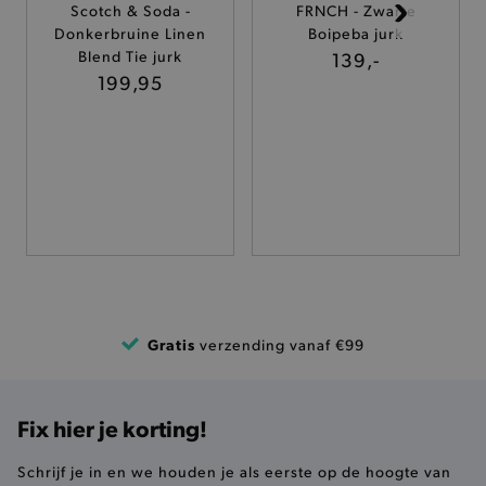
Scotch & Soda -
FRNCH - Zwarte
TARGETING
Donkerbruine Linen
Boipeba jurk
Blend Tie jurk
139,-
199,95
FUNCTIONALITEIT
Basis cookies
Analytische
Targeting
Functionaliteit
De strikt noodzakelijke cookies verbeteren jouw
smulervaring op de site en zorgen ervoor dat de
site op een correcte manier wordt verorberd. De
analytische en functionele cookies vullen hun
buikjes algemene bezoekersinformatie, maar
Gratis
verzending vanaf €99
niet jouw identiteit.
Naam
Provider
/
Domein
product-added-modal
.brooklyn.be
Fix hier je korting!
Schrijf je in en we houden je als eerste op de hoogte van