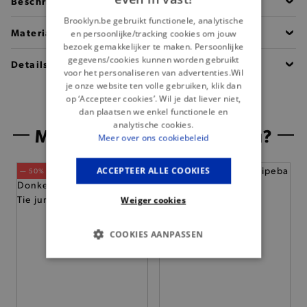
Beschrijving
Brooklyn.be gebruikt functionele, analytische
Materiaal
en persoonlijke/tracking cookies om jouw
bezoek gemakkelijker te maken. Persoonlijke
gegevens/cookies kunnen worden gebruikt
Details
voor het personaliseren van advertenties.Wil
je onze website ten volle gebruiken, klik dan
op ‘Accepteer cookies’. Wil je dat liever niet,
dan plaatsen we enkel functionele en
analytische cookies.
Misschien is dit iets voor jou?
Meer over ons cookiebeleid
ACCEPTEER ALLE COOKIES
— 50% *
— 50% *
Weiger cookies
COOKIES AANPASSEN
BASIS COOKIES
ANALYTISCHE