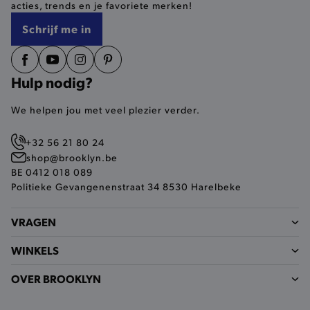
acties, trends en je favoriete merken!
selected-val
.brooklyn.be
Schrijf me in
pickupStoreVal
.brooklyn.be
Hulp nodig?
We helpen jou met veel plezier verder.
pickupAddress
.brooklyn.be
+32 56 21 80 24
Google Privacy Policy
shop@brooklyn.be
BE 0412 018 089
Politieke Gevangenenstraat 34 8530 Harelbeke
product-out-of-stock-modal
.brooklyn.be
VRAGEN
WINKELS
__cf_bm
Cloudflare Inc.
.calendly.com
OVER BROOKLYN