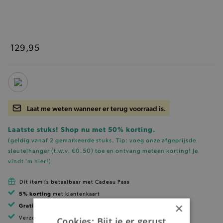
129,95
Laat me weten wanneer er terug voorraad is.
Laatste stuks! Shop nu met 50% korting.
(geldig vanaf 2 gemarkeerde stuks. Tip: voeg onze
afgeprijsde
sleutelhanger (t.w.v. €0.50)
toe en ontvang meteen korting!
Je
vindt 'm hier!
)
Dit item is betaalbaar met Cadeau Pass
5% korting
met klantenkaart
×
Gratis verzending
vanaf 99 EUR
Verzending binnen 1 à 2 werkdagen
Cookies: Bijt je er gerust