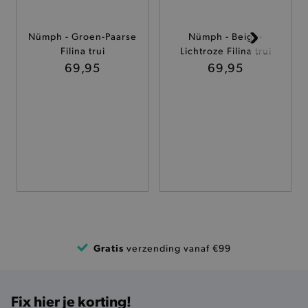
ANALYTISCHE
TARGETING
Nümph - Groen-Paarse
Nümph - Beige-
Filina trui
Lichtroze Filina trui
69,95
69,95
FUNCTIONALITEIT
Basis cookies
Analytische
Targeting
Functionaliteit
De strikt noodzakelijke cookies verbeteren jouw
smulervaring op de site en zorgen ervoor dat de
site op een correcte manier wordt verorberd. De
analytische en functionele cookies vullen hun
buikjes algemene bezoekersinformatie, maar
niet jouw identiteit.
Gratis
verzending vanaf €99
Naam
Provider
/
Domein
product-added-modal
.brooklyn.be
Fix hier je korting!