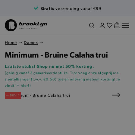
Ga naar de inhoud
Gratis
verzending vanaf €99
Home
Dames
Minimum - Bruine Calaha trui
Laatste stuks! Shop nu met 50% korting.
(geldig vanaf 2 gemarkeerde stuks. Tip: voeg onze
afgeprijsde
sleutelhanger (t.w.v. €0.50)
toe en ontvang meteen korting!
Je
vindt 'm hier!
)
— 50% *