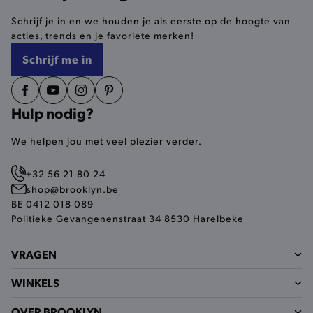
Schrijf je in en we houden je als eerste op de hoogte van
selected-val
.brooklyn.be
acties, trends en je favoriete merken!
pickupStoreVal
.brooklyn.be
Schrijf me in
Hulp nodig?
We helpen jou met veel plezier verder.
pickupAddress
.brooklyn.be
Google Privacy Policy
+32 56 21 80 24
shop@brooklyn.be
BE 0412 018 089
Politieke Gevangenenstraat 34 8530 Harelbeke
product-out-of-stock-modal
.brooklyn.be
VRAGEN
WINKELS
__cf_bm
Cloudflare Inc.
.calendly.com
OVER BROOKLYN