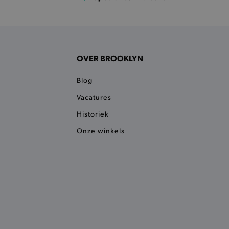
 een product te kunnen
OVER BROOKLYN
het je winkel van afhaling
t afrekenproces.
Blog
het je afhaaladres te
frekenproces.
Vacatures
 een product te kunnen
Historiek
 onderscheid te maken
Onze winkels
gunstig voor de website, om
aken over het gebruik van
ervoor dat product
eüpdatet.
voudigt het opslaan van
ller worden gebakken.
kkelijkt het opslaan in de
sneller laden en jouw