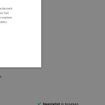
uw bezoek
oor het
‘Accepteer
k
okies.
ONALITEIT
m
,
cte manier wordt verorberd.
Specialist
in broeken