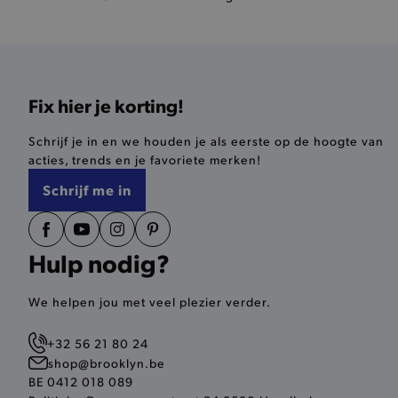
Naam
product-added-modal
selected-val
Fix hier je korting!
pickupStoreVal
Schrijf je in en we houden je als eerste op de hoogte van
pickupAddress
acties, trends en je favoriete merken!
Schrijf me in
product-out-of-stock-mod
Google Privacy Poli
__cf_bm
Hulp nodig?
product_data_storage
We helpen jou met veel plezier verder.
mage-cache-sessid
+32 56 21 80 24
shop@brooklyn.be
mage-cache-storage-secti
invalidation
BE 0412 018 089