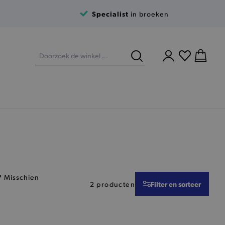
Specialist
in broeken
? Misschien
Filter en sorteer
2 producten