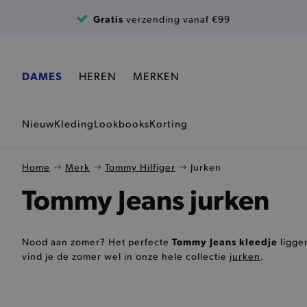
Ga naar de inhoud
Gratis
verzending vanaf €99
DAMES
HEREN
MERKEN
Nieuw
Kleding
Lookbooks
Korting
Home
Merk
Tommy Hilfiger
Jurken
Tommy Jeans jurken
Tommy Jeans kleedje
Nood aan zomer? Het perfecte
ligge
vind je de zomer wel in onze hele collectie
jurken
.