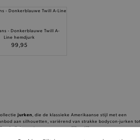
ns - Donkerblauwe Twill A-
Line hemdjurk
99,95
jurken
ollectie
, die de klassieke Amerikaanse stijl met een
nbod aan silhouetten, variërend van strakke bodycon-jurken to
illende lichaamstypes en persoonlijke stijlen.