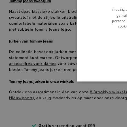
Tommy Jeans sweatjurk
Brooklyn
Naast deze klassieke stukken biedt Tommy Jeans ook een r
gemakk
sweatstof met de stijlvolle uitstraling van een jurk, perfe
personali
katoen of fleece
comfortabele materialen zoals
, bieden de
cooki
logo
met subtiele Tommy Jeans
.
Jurken van Tommy Jeans
opvallende prints, leve
De collectie bevat ook jurken met
statement kunt maken. Ontworpen met oog voor detail, kwali
accessoires voor dames
voor zowel een casual als gepolijst
bieden Tommy Jeans jurken een perfecte mix van stijl en fu
Tommy Jeans jurken in onze winkels
BASI
Ontdek ons assortiment in één van onze
8 Brooklyn winkel
Nieuwpoort
), en krijg modeadvies op maat door onze door
De strikt noodzakelijke coo
Gratis
verzending vanaf €99
De analytische en functione