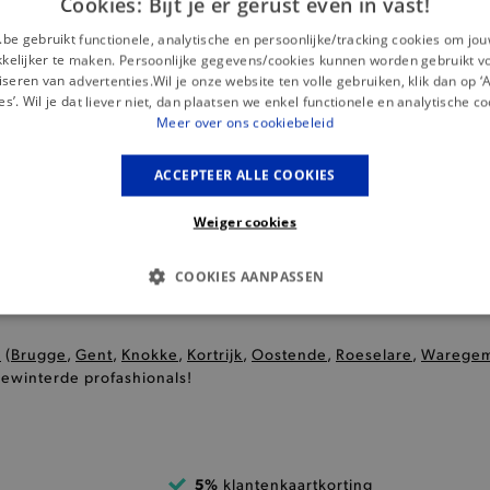
Cookies: Bijt je er gerust even in vast!
.be gebruikt functionele, analytische en persoonlijke/tracking cookies om jo
sweatjurken
uime keuze aan
. Deze combineren het comfort van
elijker te maken. Persoonlijke gegevens/cookies kunnen worden gebruikt v
ct voor een ontspannen dagje uit. Gemaakt van zachte en
seren van advertenties.Wil je onze website ten volle gebruiken, klik dan op 
 sweatjurken een relaxte pasvorm en een casual uitstraling, vaa
es’. Wil je dat liever niet, dan plaatsen we enkel functionele en analytische co
Meer over ons cookiebeleid
ACCEPTEER ALLE COOKIES
ndige kleuren
en speelse details, waarmee je moeiteloos een
teit en comfort, zijn deze jurken gemakkelijk te stylen met
Weiger cookies
e look. Met hun onderscheidende stijl en eigentijdse uitstraling
nctionaliteit voor de moderne vrouw.
COOKIES AANPASSEN
S COOKIES
ANALYTISCHE
TARGETING
FUNCTI
s
(
Brugge
,
Gent
,
Knokke
,
Kortrijk
,
Oostende
,
Roeselare
,
Warege
gewinterde profashionals!
Basis cookies
Analytische
Targeting
Functionaliteit
kies verbeteren jouw smulervaring op de site en zorgen ervoor dat de site op een corre
5%
klantenkaartkorting
le cookies vullen hun buikjes algemene bezoekersinformatie, maar niet jouw identiteit.