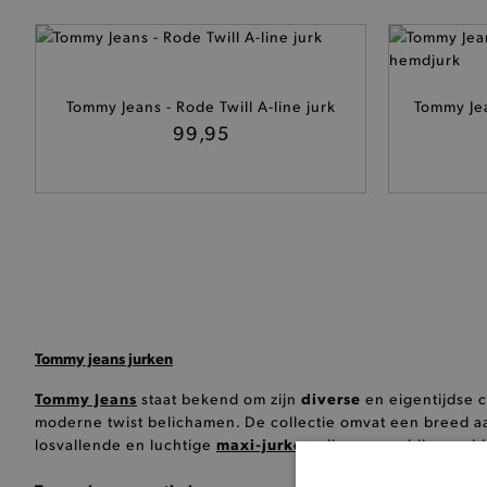
Tommy Jeans - Rode Twill A-line jurk
Tommy Jea
99,95
Tommy jeans jurken
Tommy Jeans
diverse
staat bekend om zijn
en eigentijdse c
moderne twist belichamen. De collectie omvat een breed aa
maxi-jurken
losvallende en luchtige
, die passen bij versch