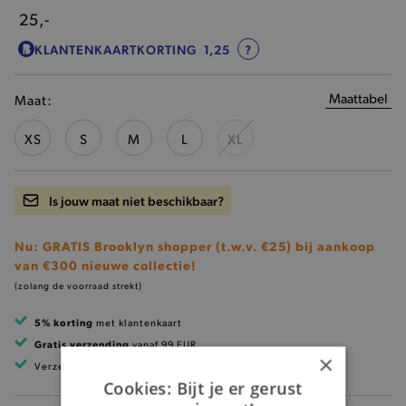
25,-
KLANTENKAARTKORTING
1,25
?
Maattabel
Maat:
XS
S
M
L
XL
Is jouw maat niet beschikbaar?
Nu: GRATIS Brooklyn shopper (t.w.v. €25) bij aankoop
van €300 nieuwe collectie!
(zolang de voorraad strekt)
5% korting
met klantenkaart
Gratis verzending
vanaf 99 EUR
×
Verzending binnen 1 à 2 werkdagen
Cookies: Bijt je er gerust