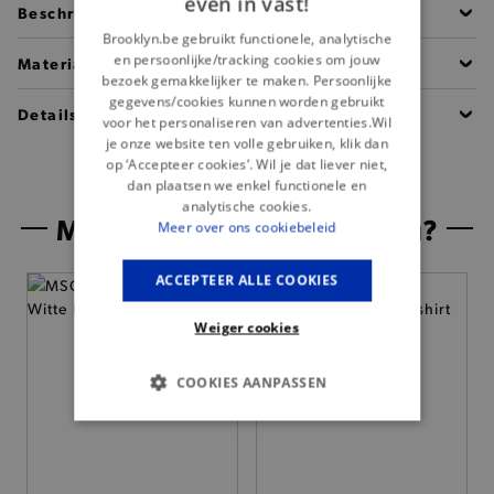
even in vast!
Beschrijving
Brooklyn.be gebruikt functionele, analytische
en persoonlijke/tracking cookies om jouw
Materiaal
bezoek gemakkelijker te maken. Persoonlijke
gegevens/cookies kunnen worden gebruikt
Details
voor het personaliseren van advertenties.Wil
je onze website ten volle gebruiken, klik dan
op ‘Accepteer cookies’. Wil je dat liever niet,
dan plaatsen we enkel functionele en
analytische cookies.
Misschien is dit iets voor jou?
Meer over ons cookiebeleid
ACCEPTEER ALLE COOKIES
Weiger cookies
COOKIES AANPASSEN
BASIS COOKIES
ANALYTISCHE