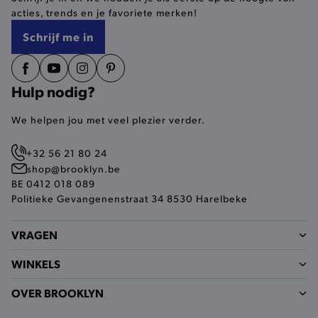
acties, trends en je favoriete merken!
selected-val
.brooklyn.be
Schrijf me in
pickupStoreVal
.brooklyn.be
Hulp nodig?
We helpen jou met veel plezier verder.
pickupAddress
.brooklyn.be
+32 56 21 80 24
Google Privacy Policy
shop@brooklyn.be
BE 0412 018 089
Politieke Gevangenenstraat 34 8530 Harelbeke
product-out-of-stock-modal
.brooklyn.be
VRAGEN
WINKELS
__cf_bm
Cloudflare Inc.
.calendly.com
OVER BROOKLYN