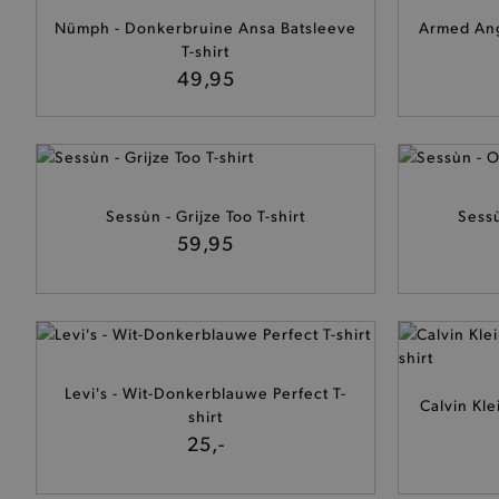
Nümph - Donkerbruine Ansa Batsleeve
Armed Ang
T-shirt
49,95
Sessùn - Grijze Too T-shirt
Sessù
59,95
Levi's - Wit-Donkerblauwe Perfect T-
Calvin Kle
shirt
25,-