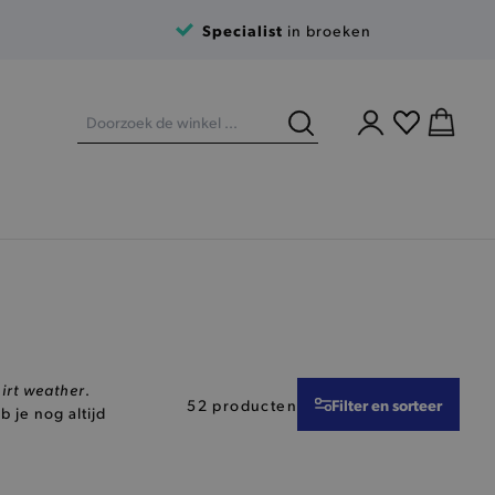
Specialist
in broeken
hirt weather
.
Filter en sorteer
52 producten
 je nog altijd