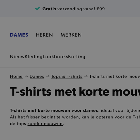
Ga naar de inhoud
Gratis
verzending vanaf €99
DAMES
HEREN
MERKEN
Nieuw
Kleding
Lookbooks
Korting
Home
Dames
Tops & T-shirts
T-shirts met korte mou
T-shirts met korte mo
T-shirts met korte mouwen voor dames
: ideaal voor tij
Als het frisser begint te worden, kan je opteren voor de T-s
de tops
zonder mouwen
.