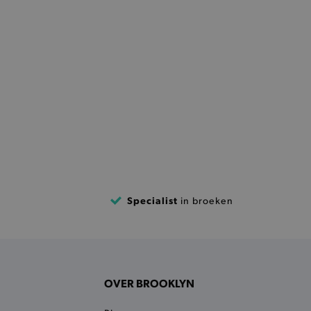
r de Cookie-Script.com-
n van bezoekers te
an Cookie-Script.com is
ken.
et vorige geproefde
t opslaan in de
sneller laden en jouw
et meest recent geproefde
e vorige vergeleken
ekendoos.
aties op basis van de PHP-
Specialist
in broeken
oor algemene doeleinden die
an gebruikerssessies te
esproken een willekeurig
ordt gebruikt, kan
r een goed voorbeeld is het
atus voor een gebruiker
OVER BROOKLYN
ummer en tijd toe aan
e voorkomen dat ze in de
eslagen.