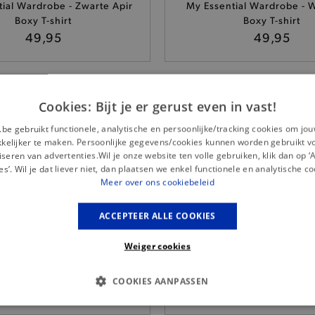
ial Wardrobe - Zwarte Apir
My Essential Wardrobe - W
Boxy T-shirt
Boxy T-shirt
49,95
49,95
Cookies: Bijt je er gerust even in vast!
ns - Witte Essential Slim T-
.be gebruikt functionele, analytische en persoonlijke/tracking cookies om jo
Nümph - Witte Fira T-s
shirt
elijker te maken. Persoonlijke gegevens/cookies kunnen worden gebruikt v
39,95
35,-
seren van advertenties.Wil je onze website ten volle gebruiken, klik dan op 
es’. Wil je dat liever niet, dan plaatsen we enkel functionele en analytische co
Meer over ons cookiebeleid
ACCEPTEER ALLE COOKIES
— 50% *
Weiger cookies
ngels - Lichtroze Giannaa
Levi's - Donkergrijze Graph
Chaange T-shirt
shirt
COOKIES AANPASSEN
59,90
45,-
S COOKIES
ANALYTISCHE
TARGETING
FUNCTI