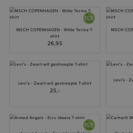
MSCH COPENHAGEN - Witte Terina T-
MSCH COPE
shirt
De strikt noodzakelijke coo
26,95
De analytische en functione
Naam
product-added-modal
selected-val
Levi's - 
pickupStoreVal
Levi's - Zwart-wit gestreepte T-shirt
25,-
pickupAddress
product-out-of-stock-mod
Google Privacy Poli
__cf_bm