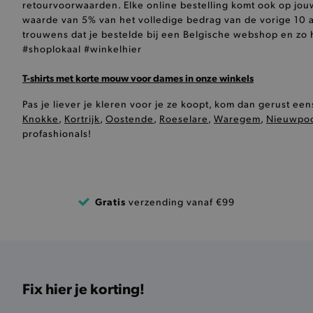
retourvoorwaarden. Elke online bestelling komt ook op jo
CookieScriptConsent
waarde van 5% van het volledige bedrag van de vorige 10 
trouwens dat je bestelde bij een Belgische webshop en zo 
#shoplokaal #winkelhier
recently_compared_produ
T-shirts met korte mouw voor dames in onze winkels
form_key
Pas je liever je kleren voor je ze koopt, kom dan gerust e
Knokke
,
Kortrijk
,
Oostende
,
Roeselare
,
Waregem
,
Nieuwpoo
profashionals!
recently_viewed_product
recently_viewed_product_
PHPSESSID
Gratis
verzending vanaf €99
Fix hier je korting!
private_content_version