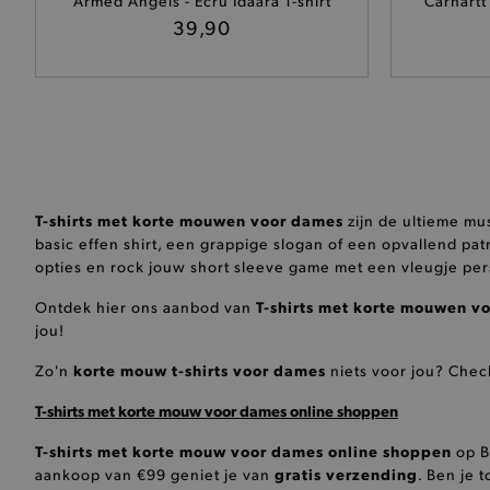
Armed Angels - Ecru Idaara T-shirt
Carhartt
39,90
product_data_storage
mage-cache-sessid
mage-cache-storage-secti
invalidation
AWSALBCORS
T-shirts met korte mouwen voor dames
zijn de ultieme mus
basic effen shirt, een grappige slogan of een opvallend pa
last_visited_store
opties en rock jouw short sleeve game met een vleugje per
__zlcmid
T-shirts met korte mouwen v
Ontdek hier ons aanbod van
jou!
mage-cache-storage
korte mouw t-shirts voor dames
Zo'n
niets voor jou? Chec
T-shirts met korte mouw voor dames online shoppen
recently_compared_produ
T-shirts met korte mouw voor dames online shoppen
op B
mage-messages
gratis verzending
aankoop van €99 geniet je van
. Ben je 