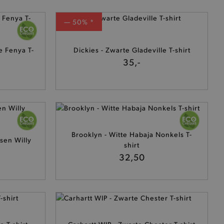
— 50% *
 Fenya T-
Dickies - Zwarte Gladeville T-shirt
35,-
cte manier wordt verorberd.
 een product te kunnen
Brooklyn - Witte Habaja Nonkels T-
het je winkel van afhaling
sen Willy
t afrekenproces.
shirt
32,50
het je afhaaladres te
frekenproces.
 een product te kunnen
 onderscheid te maken
gunstig voor de website, om
aken over het gebruik van