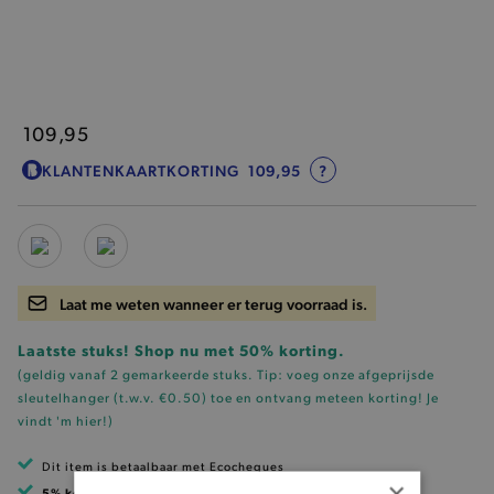
109,95
KLANTENKAARTKORTING
109,95
?
Laat me weten wanneer er terug voorraad is.
Laatste stuks! Shop nu met 50% korting.
(geldig vanaf 2 gemarkeerde stuks. Tip: voeg onze
afgeprijsde
sleutelhanger (t.w.v. €0.50)
toe en ontvang meteen korting!
Je
vindt 'm hier!
)
Dit item is betaalbaar met Ecocheques
×
5% korting
met klantenkaart