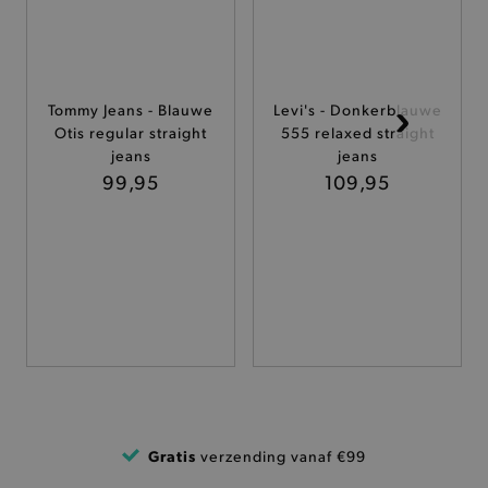
ANALYTISCHE
TARGETING
Tommy Jeans - Blauwe
Levi's - Donkerblauwe
Otis regular straight
555 relaxed straight
FUNCTIONALITEIT
jeans
jeans
99,95
109,95
Basis cookies
Analytische
Targeting
Functionaliteit
De strikt noodzakelijke cookies verbeteren jouw
smulervaring op de site en zorgen ervoor dat de
site op een correcte manier wordt verorberd. De
analytische en functionele cookies vullen hun
buikjes algemene bezoekersinformatie, maar
niet jouw identiteit.
Naam
Provider
/
Domein
Gratis
verzending vanaf €99
product-added-modal
.brooklyn.be