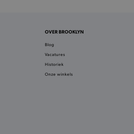
 onderscheid te maken
gunstig voor de website, om
aken over het gebruik van
ervoor dat product
OVER BROOKLYN
eüpdatet.
voudigt het opslaan van
Blog
ller worden gebakken.
Vacatures
kkelijkt het opslaan in de
sneller laden en jouw
Historiek
n je jouw website serveren
Onze winkels
okie ruikt welke server de
ie detecteert wanneer de
 bezocht.
ele cookies om het
 Chat ID op te slaan en de
sters te onderscheiden.
kkelijkt het opslaan in de
sneller laden en jouw