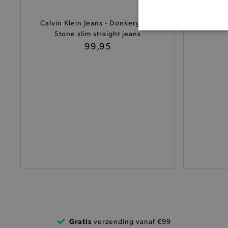
Scotch &
Calvin Klein Jeans - Donkergrijze
Stone slim straight jeans
BASI
99,95
De strikt noodzakelijke coo
De analytische en functione
Naam
product-added-modal
selected-val
pickupStoreVal
pickupAddress
product-out-of-stock-mod
Gratis
verzending vanaf €99