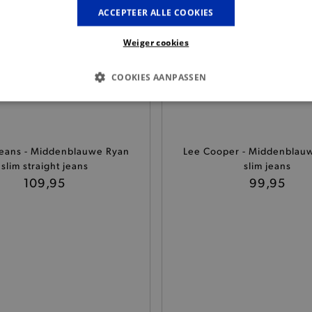
ACCEPTEER ALLE COOKIES
Weiger cookies
COOKIES AANPASSEN
S COOKIES
ANALYTISCHE
TARGETING
FUNCTI
eans - Middenblauwe Ryan
Lee Cooper - Middenblau
slim straight jeans
slim jeans
Basis cookies
Analytische
Targeting
Functionaliteit
109,95
99,95
kies verbeteren jouw smulervaring op de site en zorgen ervoor dat de site op een corre
le cookies vullen hun buikjes algemene bezoekersinformatie, maar niet jouw identiteit.
Provider
/
Domein
Vervaldatum
Omschrijving
.brooklyn.be
1 uur
Deze cookie is noodzakelijk om
selecteren.
.brooklyn.be
7 dagen
Selected shipping store
.brooklyn.be
7 dagen
Deze cookie is noodzakelijk om 
te kunnen selecteren tijdens he