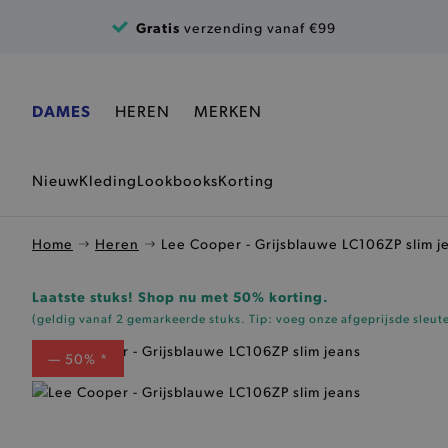
Ga naar de inhoud
Gratis
verzending vanaf €99
DAMES
HEREN
MERKEN
Nieuw
Kleding
Lookbooks
Korting
Home
Heren
Lee Cooper - Grijsblauwe LC106ZP slim j
Laatste stuks! Shop nu met 50% korting.
(geldig vanaf 2 gemarkeerde stuks. Tip: voeg onze
afgeprijsde sleut
— 50% *