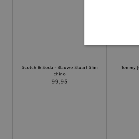
BASI
Scotch & Soda - Blauwe Stuart Slim
Tommy J
chino
99,95
De strikt noodzakelijke coo
De analytische en functione
Naam
product-added-modal
selected-val
pickupStoreVal