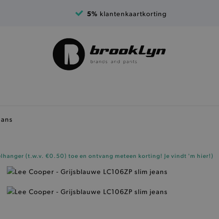
5%
klantenkaartkorting
eans
elhanger (t.w.v. €0.50)
toe en ontvang meteen korting!
Je vindt 'm hier!
)