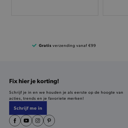
pickupAddress
product-out-of-stock-mod
Google Privacy Poli
__cf_bm
Gratis
verzending vanaf €99
product_data_storage
mage-cache-sessid
mage-cache-storage-secti
Fix hier je korting!
invalidation
Schrijf je in en we houden je als eerste op de hoogte van
AWSALBCORS
acties, trends en je favoriete merken!
Schrijf me in
last_visited_store
__zlcmid