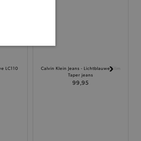
ONALITEIT
we LC110
Calvin Klein Jeans - Lichtblauwe Slim
Taper jeans
99,95
cte manier wordt verorberd.
 een product te kunnen
het je winkel van afhaling
t afrekenproces.