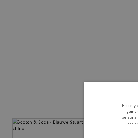
Brooklyn
gemakk
personali
cooki