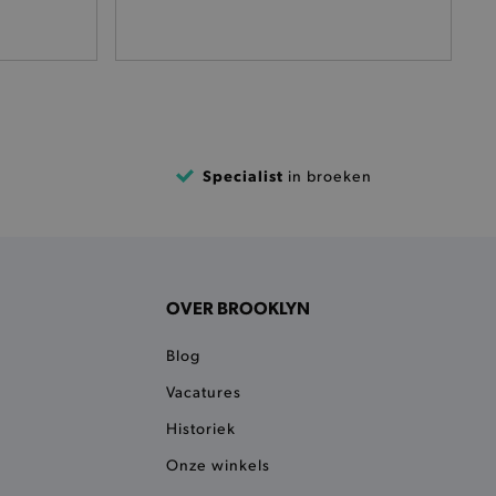
het je afhaaladres te
frekenproces.
 een product te kunnen
 onderscheid te maken
gunstig voor de website, om
aken over het gebruik van
Specialist
in broeken
ervoor dat product
eüpdatet.
voudigt het opslaan van
ller worden gebakken.
kkelijkt het opslaan in de
OVER BROOKLYN
sneller laden en jouw
Blog
n je jouw website serveren
okie ruikt welke server de
Vacatures
Historiek
ie detecteert wanneer de
 bezocht.
Onze winkels
ele cookies om het
 Chat ID op te slaan en de