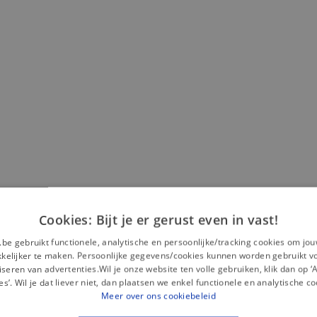
Cookies: Bijt je er gerust even in vast!
Misschien is dit iets voor jou?
.be gebruikt functionele, analytische en persoonlijke/tracking cookies om jo
elijker te maken. Persoonlijke gegevens/cookies kunnen worden gebruikt v
seren van advertenties.Wil je onze website ten volle gebruiken, klik dan op 
es’. Wil je dat liever niet, dan plaatsen we enkel functionele en analytische co
Meer over ons cookiebeleid