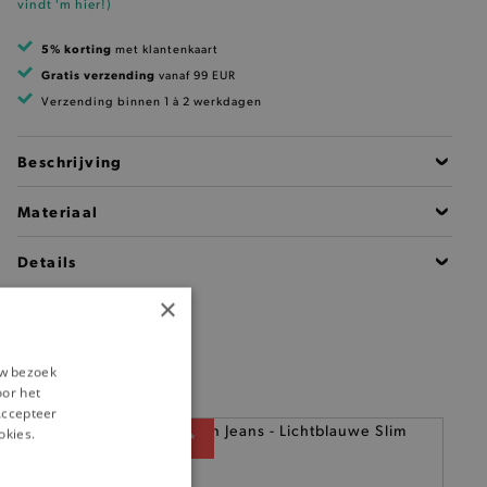
vindt 'm hier!
)
5% korting
met klantenkaart
Gratis verzending
vanaf 99 EUR
Verzending binnen 1 à 2 werkdagen
Beschrijving
Materiaal
Details
×
uw bezoek
oor het
‘Accepteer
okies.
— 50% *