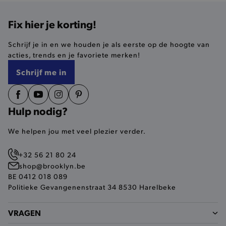
Fix hier je korting!
selected-val
.brooklyn.be
Schrijf je in en we houden je als eerste op de hoogte van
pickupStoreVal
.brooklyn.be
acties, trends en je favoriete merken!
Schrijf me in
Hulp nodig?
pickupAddress
.brooklyn.be
We helpen jou met veel plezier verder.
Google Privacy Policy
+32 56 21 80 24
shop@brooklyn.be
product-out-of-stock-modal
.brooklyn.be
BE 0412 018 089
Politieke Gevangenenstraat 34 8530 Harelbeke
VRAGEN
__cf_bm
Cloudflare Inc.
.calendly.com