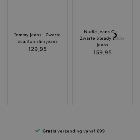
ANALYTISCHE
TARGETING
Nudie Jeans Co. -
Tommy Jeans - Zwarte
Zwarte Steady Eddie
FUNCTIONALITEIT
Scanton slim jeans
jeans
129,95
159,95
Basis cookies
Analytische
Targeting
Functionaliteit
De strikt noodzakelijke cookies verbeteren jouw
smulervaring op de site en zorgen ervoor dat de
site op een correcte manier wordt verorberd. De
analytische en functionele cookies vullen hun
buikjes algemene bezoekersinformatie, maar
niet jouw identiteit.
Naam
Provider
/
Domein
Gratis
verzending vanaf €99
product-added-modal
.brooklyn.be