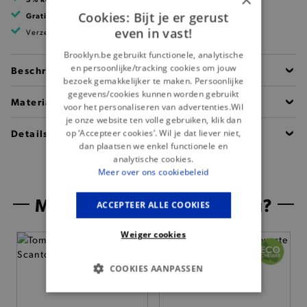
Cookies: Bijt je er gerust
Gratis verzending
vanaf 99 EUR
even in vast!
Verzending binnen 1 à 2 werkdagen
Brooklyn.be gebruikt functionele, analytische
en persoonlijke/tracking cookies om jouw
Beschrijving
bezoek gemakkelijker te maken. Persoonlijke
gegevens/cookies kunnen worden gebruikt
Materiaal
voor het personaliseren van advertenties.Wil
je onze website ten volle gebruiken, klik dan
Details
op ‘Accepteer cookies’. Wil je dat liever niet,
dan plaatsen we enkel functionele en
analytische cookies.
Meer over ons cookiebeleid
Misschien is dit iets voor jou?
ACCEPTEER ALLE COOKIES
Weiger cookies
COOKIES AANPASSEN
BASIS COOKIES