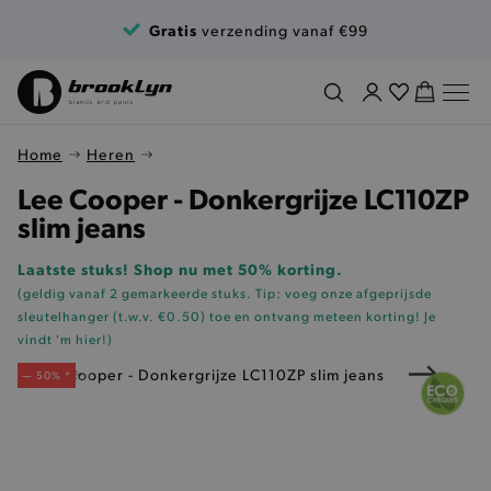
Ga naar de inhoud
Gratis
verzending vanaf €99
Home
Heren
Lee Cooper - Donkergrijze LC110ZP
slim jeans
Laatste stuks! Shop nu met 50% korting.
(geldig vanaf 2 gemarkeerde stuks. Tip: voeg onze
afgeprijsde
sleutelhanger (t.w.v. €0.50)
toe en ontvang meteen korting!
Je
vindt 'm hier!
)
— 50% *