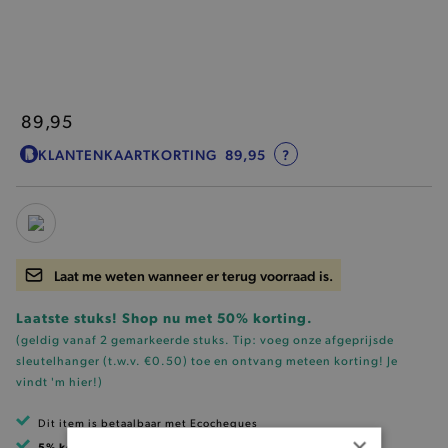
89,95
KLANTENKAARTKORTING
89,95
?
Laat me weten wanneer er terug voorraad is.
Laatste stuks! Shop nu met 50% korting.
(geldig vanaf 2 gemarkeerde stuks. Tip: voeg onze
afgeprijsde
sleutelhanger (t.w.v. €0.50)
toe en ontvang meteen korting!
Je
vindt 'm hier!
)
Dit item is betaalbaar met Ecocheques
×
5% korting
met klantenkaart