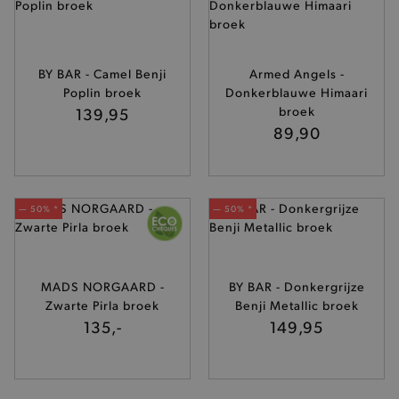
buikjes algemene bezoekersinformatie, maar
niet jouw identiteit.
Naam
Provider
/
Domein
product-added-modal
.brooklyn.be
BY BAR - Camel Benji
Armed Angels -
Poplin broek
Donkerblauwe Himaari
139,95
broek
89,90
selected-val
.brooklyn.be
pickupStoreVal
.brooklyn.be
— 50% *
— 50% *
MADS NORGAARD -
BY BAR - Donkergrijze
pickupAddress
.brooklyn.be
Zwarte Pirla broek
Benji Metallic broek
135,-
149,95
Google Privacy Policy
product-out-of-stock-modal
.brooklyn.be