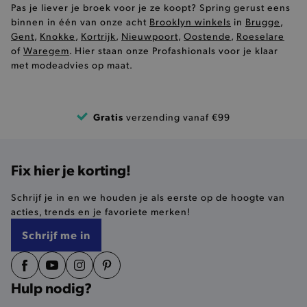
Pas je liever je broek voor je ze koopt? Spring gerust eens
recently_viewed_product
Adobe Inc.
www.brooklyn.be
binnen in één van onze acht
Brooklyn winkels
in
Brugge
,
Gent
,
Knokke
,
Kortrijk
,
Nieuwpoort
,
Oostende
,
Roeselare
of
Waregem
. Hier staan onze Profashionals voor je klaar
met modeadvies op maat.
recently_viewed_product_previous
Adobe Inc.
www.brooklyn.be
Gratis
verzending vanaf €99
PHPSESSID
PHP.net
.www.brooklyn.be
Fix hier je korting!
Schrijf je in en we houden je als eerste op de hoogte van
acties, trends en je favoriete merken!
Schrijf me in
Hulp nodig?