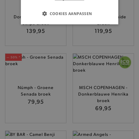
BY BAR -
SkunkFunk -
COOKIES AANPASSEN
Donkergroene Celin
Donkergroene Haide
Stripe broek
broek
BASIS COOKIES
139,95
119,95
ANALYTISCHE
TARGETING
— 50% *
FUNCTIONALITEIT
Nümph - Groene
MSCH COPENHAGEN -
Senada broek
Donkerblauwe Henrika
Basis cookies
Analytische
Targeting
79,95
broek
69,95
Functionaliteit
De strikt noodzakelijke cookies verbeteren jouw
smulervaring op de site en zorgen ervoor dat de
site op een correcte manier wordt verorberd. De
analytische en functionele cookies vullen hun