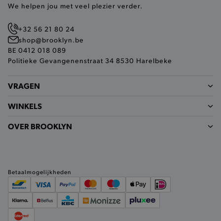
We helpen jou met veel plezier verder.
+32 56 21 80 24
shop@brooklyn.be
BE 0412 018 089
Politieke Gevangenenstraat 34 8530 Harelbeke
private_content_version
Adobe Inc.
VRAGEN
www.brooklyn.be
WINKELS
OVER BROOKLYN
mst_related_session_id
www.brooklyn.be
Betaalmogelijkheden