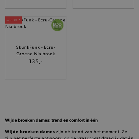
mage-cache-storage-section-
Adobe Inc.
invalidation
www.brooklyn.be
— 50% *
SkunkFunk - Ecru-
Groene Nia broek
AWSALBCORS
Amazon.com Inc.
135,-
widget-
mediator.zopim.com
last_visited_store
.www.brooklyn.be
Wijde broeken dames: trend en comfort in één
Wijde broeken dames
zijn dé trend van het moment. Ze
zijn het perfecte antwoord op de vraag: wat draag ik dat én