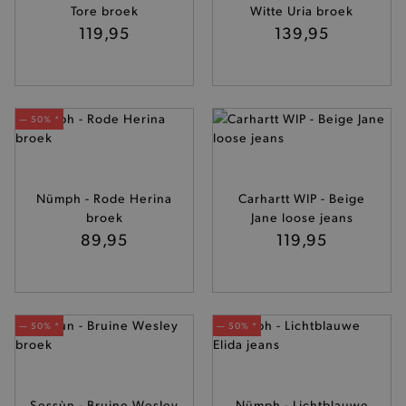
Tore broek
Witte Uria broek
119,95
139,95
— 50% *
Nümph - Rode Herina
Carhartt WIP - Beige
broek
Jane loose jeans
89,95
119,95
— 50% *
— 50% *
Sessùn - Bruine Wesley
Nümph - Lichtblauwe