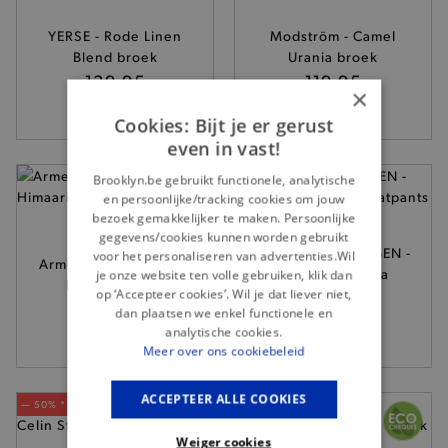
YERSE - Rode Linen
Modström - Camel
Blend broek
Urania broek
139,95
119,95
×
Cookies: Bijt je er gerust
even in vast!
— 50% *
Brooklyn.be gebruikt functionele, analytische
en persoonlijke/tracking cookies om jouw
bezoek gemakkelijker te maken. Persoonlijke
gegevens/cookies kunnen worden gebruikt
MSCH COPENHAGEN -
voor het personaliseren van advertenties.Wil
Armed Angels - Grijze
Ecru Taia Briena
je onze website ten volle gebruiken, klik dan
Himaari broek
op ‘Accepteer cookies’. Wil je dat liever niet,
sweatpants
89,90
dan plaatsen we enkel functionele en
69,95
analytische cookies.
Meer over ons cookiebeleid
ACCEPTEER ALLE COOKIES
— 50% *
— 50% *
Weiger cookies