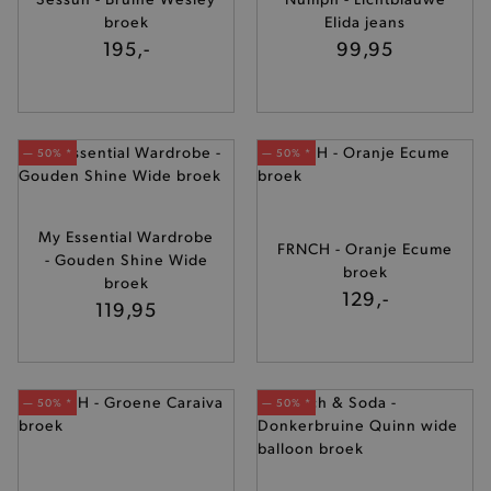
broek
Elida jeans
195,-
99,95
— 50% *
— 50% *
My Essential Wardrobe
FRNCH - Oranje Ecume
- Gouden Shine Wide
broek
broek
129,-
119,95
— 50% *
— 50% *