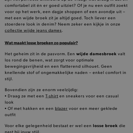
comfortabel zit én er goed uitziet? Of je nu een outfit zoekt
__zlcmid
Zendesk Inc.
.brooklyn.be
voor op het werk, een dagje shoppen of een avondje uit –
met een wijde broek zit je altijd goed. Toch liever een
stoerdere look in denim? Neem zeker een kijkje in onze
collectie wijde jeans dames
.
Wat maakt losse broeken zo populair?
wijde damesbroek
Het geheim zit in de pasvorm. Een
valt
mage-cache-storage
Adobe Inc.
los rond de benen, wat zorgt voor optimale
www.brooklyn.be
bewegingsvrijheid en een flatterend silhouet. Geen
knellende stof of ongemakkelijke naden – enkel comfort in
stijl.
Bovendien zijn ze enorm veelzijdig:
• Draag ze met een
T-shirt
en sneakers voor een casual
recently_compared_product
Adobe Inc.
look
www.brooklyn.be
• Of met hakken en een
blazer
voor een meer geklede
outfit
losse broek
Voor elke gelegenheid bestaat er wel een
die
mage-messages
Adobe Inc.
past bij jouw stijl.
www.brooklyn.be