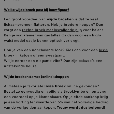
Welke wijde broek past bij jouw figuur?
CookieScriptConsent
CookieScript
www.brooklyn.be
wijde broeken
Een groot voordeel van
is dat ze veel
lichaamsvormen flatteren. Heb je bredere heupen? Dan
zorgt een
rechte broek met losvallende pijp
voor balans.
Ben je wat kleiner van gestalte? Ga dan voor een high-
waist model dat je benen optisch verlengt.
Hou je van een nonchalante look? Kies dan voor een
losse
broek in katoen
of een
sweatpant
.
Wil je eerder een elegante vibe? Dan zijn
palazzo’s
een
recently_compared_product_previous
Adobe Inc.
uitstekende keuze.
www.brooklyn.be
Wijde broeken dames (online) shoppen
form_key
Adobe Inc.
losse broek
Al meteen je favoriete
online gevonden?
.www.brooklyn.be
Bestel ze eenvoudig en veilig via
Brooklyn.be
en ontvang
een voordeel op je klantenkaart. Op je elfde aankoop krijg
je een korting ter waarde van 5% van het volledige bedrag
Trouw wordt dus beloond!
van de vorige tien aankopen.