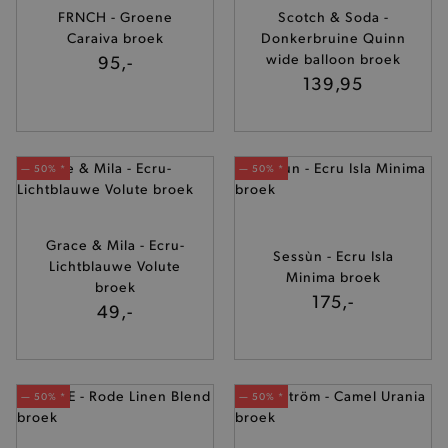
FRNCH - Groene
Scotch & Soda -
Caraiva broek
Donkerbruine Quinn
95,-
wide balloon broek
139,95
— 50% *
— 50% *
Grace & Mila - Ecru-
Sessùn - Ecru Isla
Lichtblauwe Volute
Minima broek
broek
175,-
49,-
— 50% *
— 50% *