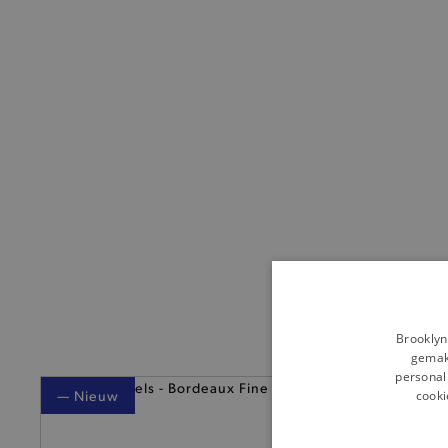
Brooklyn
gemakk
personali
cooki
— Nieuw