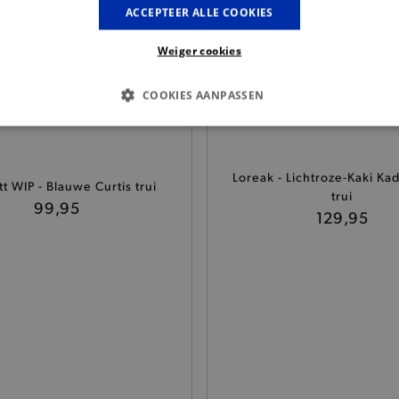
ACCEPTEER ALLE COOKIES
Weiger cookies
COOKIES AANPASSEN
S COOKIES
ANALYTISCHE
TARGETING
FUNCTI
Loreak - Lichtroze-Kaki Ka
t WIP - Blauwe Curtis trui
trui
99,95
129,95
Basis cookies
Analytische
Targeting
Functionaliteit
kies verbeteren jouw smulervaring op de site en zorgen ervoor dat de site op een corre
le cookies vullen hun buikjes algemene bezoekersinformatie, maar niet jouw identiteit.
Provider
/
Domein
Vervaldatum
Omschrijving
.brooklyn.be
1 uur
Deze cookie is noodzakelijk om
selecteren.
.brooklyn.be
7 dagen
Selected shipping store
.brooklyn.be
7 dagen
Deze cookie is noodzakelijk om 
te kunnen selecteren tijdens he