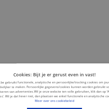
Cookies: Bijt je er gerust even in vast!
Misschien is dit iets voor jou?
.be gebruikt functionele, analytische en persoonlijke/tracking cookies om jo
elijker te maken. Persoonlijke gegevens/cookies kunnen worden gebruikt v
seren van advertenties.Wil je onze website ten volle gebruiken, klik dan op 
es’. Wil je dat liever niet, dan plaatsen we enkel functionele en analytische co
— Nieuw
Meer over ons cookiebeleid