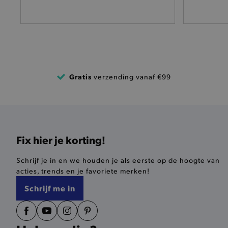
pickupAddress
product-out-of-stock-mod
Google Privacy Poli
__cf_bm
Gratis
verzending vanaf €99
product_data_storage
mage-cache-sessid
mage-cache-storage-secti
Fix hier je korting!
invalidation
Schrijf je in en we houden je als eerste op de hoogte van
AWSALBCORS
acties, trends en je favoriete merken!
Schrijf me in
last_visited_store
__zlcmid