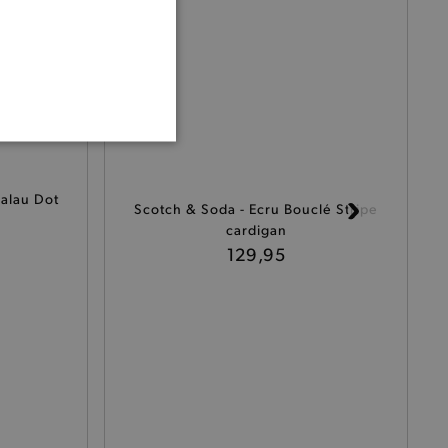
ONALITEIT
dalau Dot
Scotch & Soda - Ecru Bouclé Stripe
cardigan
129,95
cte manier wordt verorberd.
 een product te kunnen
het je winkel van afhaling
t afrekenproces.