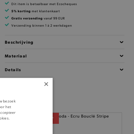
Dit item is betaalbaar met Ecocheques
5% korting
met klantenkaart
Gratis verzending
vanaf 99 EUR
Verzending binnen 1 à 2 werkdagen
Beschrijving
Materiaal
Details
×
uw bezoek
oor het
‘Accepteer
okies.
— 50% *