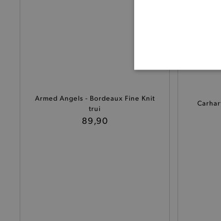
BASI
Armed Angels - Bordeaux Fine Knit
Carhart
trui
89,90
De strikt noodzakelijke coo
De analytische en functione
Naam
product-added-modal
selected-val
pickupStoreVal