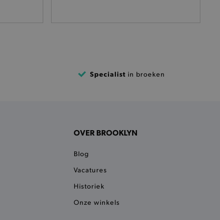
het je afhaaladres te
frekenproces.
 een product te kunnen
 onderscheid te maken
gunstig voor de website, om
aken over het gebruik van
Specialist
in broeken
ervoor dat product
eüpdatet.
voudigt het opslaan van
ller worden gebakken.
OVER BROOKLYN
kkelijkt het opslaan in de
sneller laden en jouw
Blog
n je jouw website serveren
okie ruikt welke server de
Vacatures
Historiek
ie detecteert wanneer de
 bezocht.
Onze winkels
ele cookies om het
 Chat ID op te slaan en de