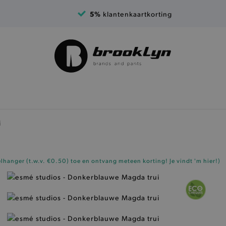
5%
klantenkaartkorting
i
elhanger (t.w.v. €0.50)
toe en ontvang meteen korting!
Je vindt 'm hier!
)