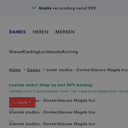
Ga naar de inhoud
Gratis
verzending vanaf €99
DAMES
HEREN
MERKEN
Nieuw
Kleding
Lookbooks
Korting
Home
Dames
esmé studios - Donkerblauwe Magda tru
Laatste stuks! Shop nu met 50% korting.
(geldig vanaf 2 gemarkeerde stuks. Tip: voeg onze
afgeprijsde sleut
— 50% *