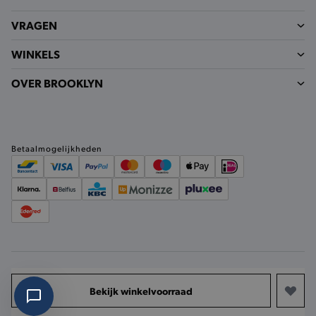
product-added-modal
.brooklyn.be
VRAGEN
WINKELS
selected-val
.brooklyn.be
OVER BROOKLYN
pickupStoreVal
.brooklyn.be
Betaalmogelijkheden
pickupAddress
.brooklyn.be
Google Privacy Policy
product-out-of-stock-modal
.brooklyn.be
© 2026 Brooklyn
Privacy beleid
Bekijk winkelvoorraad
Algemene voorwaarden
Made by