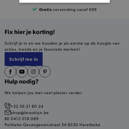
BASIS COOKIES
Gratis
verzending vanaf €99
ANALYTISCHE
Fix hier je korting!
TARGETING
Schrijf je in en we houden je als eerste op de hoogte van
FUNCTIONALITEIT
acties, trends en je favoriete merken!
Schrijf me in
Basis cookies
Analytische
Targeting
Hulp nodig?
Functionaliteit
De strikt noodzakelijke cookies verbeteren jouw
We helpen jou met veel plezier verder.
smulervaring op de site en zorgen ervoor dat de
site op een correcte manier wordt verorberd. De
analytische en functionele cookies vullen hun
+32 56 21 80 24
buikjes algemene bezoekersinformatie, maar
shop@brooklyn.be
niet jouw identiteit.
BE 0412 018 089
Naam
Provider
/
Domein
Politieke Gevangenenstraat 34 8530 Harelbeke