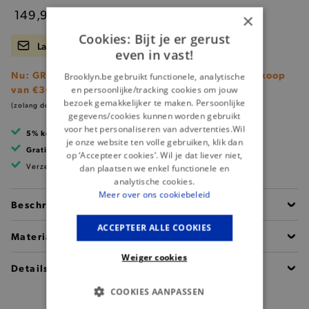
149,95
×
Cookies: Bijt je er gerust
Laat me weten wanneer er terug voorraad is.
even in vast!
Nu: GRATIS Brooklyn shopper (t.w.v. €25) bij aankoop
Brooklyn.be gebruikt functionele, analytische
van €300 nieuwe collectie!
en persoonlijke/tracking cookies om jouw
bezoek gemakkelijker te maken. Persoonlijke
(zolang de voorraad strekt)
gegevens/cookies kunnen worden gebruikt
voor het personaliseren van advertenties.Wil
5% korting
met klantenkaart
je onze website ten volle gebruiken, klik dan
Gratis verzending
vanaf 99 EUR
op ‘Accepteer cookies’. Wil je dat liever niet,
Verzending binnen 1 à 2 werkdagen
dan plaatsen we enkel functionele en
analytische cookies.
Meer over ons cookiebeleid
Beschrijving
ACCEPTEER ALLE COOKIES
Materiaal
Weiger cookies
Details
COOKIES AANPASSEN