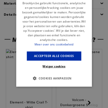
Materiaal
Brooklyn.be gebruikt functionele, analytische
en persoonlijke/tracking cookies om jouw
bezoek gemakkelijker te maken. Persoonlijke
Details
gegevens/cookies kunnen worden gebruikt
voor het personaliseren van advertenties.Wil
je onze website ten volle gebruiken, klik dan
op ‘Accepteer cookies’. Wil je dat liever niet,
dan plaatsen we enkel functionele en
Misschien is dit iets voor jou?
analytische cookies.
Meer over ons cookiebeleid
— Nieuw
ACCEPTEER ALLE COOKIES
Weiger cookies
COOKIES AANPASSEN
BASIS COOKIES
Volcom -
ANALYTISCHE
Element - Witte Crail T-
Donkergroene Sunlog
shirt