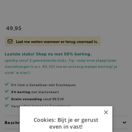
49,95
Laat me weten wanneer er terug voorraad is.
Laatste stuks! Shop nu met 50% korting.
(geldig vanaf 2 gemarkeerde stuks. Tip: voeg onze
afgeprijsde
sleutelhanger (t.w.v. €0.50)
toe en ontvang meteen korting!
Je
vindt 'm hier!
)
Dit item is betaalbaar met Ecocheques
5% korting
met klantenkaart
Gratis verzending
vanaf 99 EUR
Verzending binnen 1 à 2 werkdagen
×
Cookies: Bijt je er gerust
Beschrijving
even in vast!