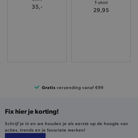
T-shirt
TARGETING
35,-
29,95
FUNCTIONALITEIT
Basis cookies
Analytische
Targeting
Functionaliteit
De strikt noodzakelijke cookies verbeteren jouw
smulervaring op de site en zorgen ervoor dat de
site op een correcte manier wordt verorberd. De
analytische en functionele cookies vullen hun
Gratis
verzending vanaf €99
buikjes algemene bezoekersinformatie, maar
niet jouw identiteit.
Naam
Provider
/
Domein
Fix hier je korting!
product-added-modal
.brooklyn.be
Schrijf je in en we houden je als eerste op de hoogte van
acties, trends en je favoriete merken!
selected-val
.brooklyn.be