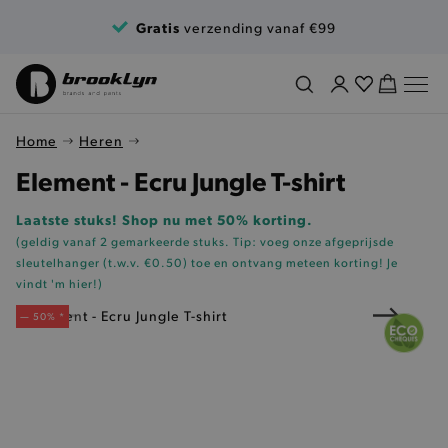
Ga naar de inhoud
Gratis
verzending vanaf €99
Home
Heren
Element - Ecru Jungle T-shirt
Laatste stuks! Shop nu met 50% korting.
(geldig vanaf 2 gemarkeerde stuks. Tip: voeg onze
afgeprijsde
sleutelhanger (t.w.v. €0.50)
toe en ontvang meteen korting!
Je
vindt 'm hier!
)
— 50% *