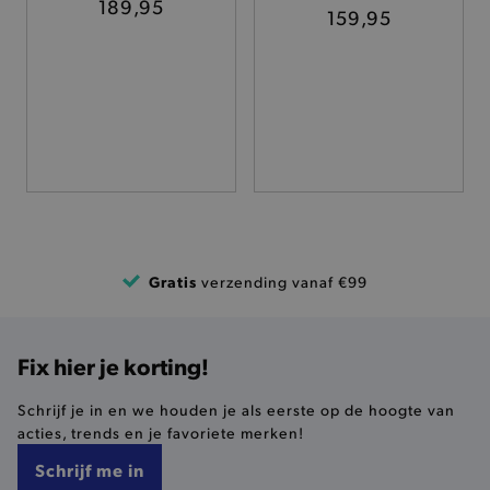
TARGETING
189,95
159,95
FUNCTIONALITEIT
Basis cookies
Analytische
Targeting
Functionaliteit
De strikt noodzakelijke cookies verbeteren jouw
smulervaring op de site en zorgen ervoor dat de
site op een correcte manier wordt verorberd. De
analytische en functionele cookies vullen hun
Gratis
verzending vanaf €99
buikjes algemene bezoekersinformatie, maar
niet jouw identiteit.
Naam
Provider
/
Domein
Fix hier je korting!
product-added-modal
.brooklyn.be
Schrijf je in en we houden je als eerste op de hoogte van
acties, trends en je favoriete merken!
Schrijf me in
selected-val
.brooklyn.be