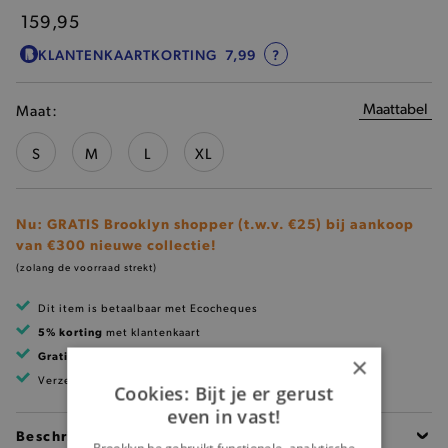
159,95
KLANTENKAARTKORTING
7,99
?
Maattabel
Maat:
S
M
L
XL
Nu: GRATIS Brooklyn shopper (t.w.v. €25) bij aankoop
van €300 nieuwe collectie!
(zolang de voorraad strekt)
Dit item is betaalbaar met Ecocheques
5% korting
met klantenkaart
Gratis verzending
vanaf 99 EUR
×
Verzending binnen 1 à 2 werkdagen
Cookies: Bijt je er gerust
even in vast!
Beschrijving
Brooklyn.be gebruikt functionele, analytische