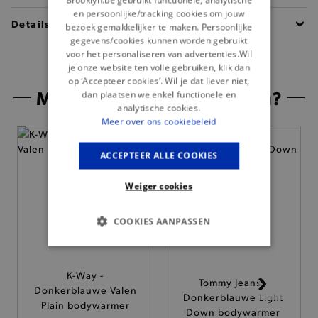
en persoonlijke/tracking cookies om jouw
Details
bezoek gemakkelijker te maken. Persoonlijke
gegevens/cookies kunnen worden gebruikt
voor het personaliseren van advertenties.Wil
je onze website ten volle gebruiken, klik dan
op ‘Accepteer cookies’. Wil je dat liever niet,
Misschien is dit iets voor jou?
dan plaatsen we enkel functionele en
analytische cookies.
Meer over ons cookiebeleid
ACCEPTEER ALLE COOKIES
Weiger cookies
COOKIES AANPASSEN
BASIS COOKIES
K-Way -
Tommy Jeans -
ANALYTISCHE
Donkerblauwe Valen
Donkerblauwe Light
Plain bodywarmer
Down bodywarmer