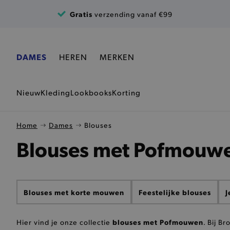
Ga naar de inhoud
Gratis
verzending vanaf €99
DAMES
HEREN
MERKEN
Nieuw
Kleding
Lookbooks
Korting
Home
Dames
Blouses
Blouses met Pofmouw
Blouses met korte mouwen
Feestelijke blouses
J
blouses met Pofmouwen
Hier vind je onze collectie
. Bij B