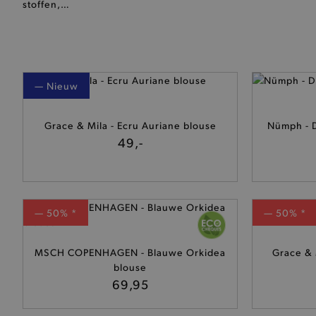
stoffen,…
— Nieuw
Grace & Mila - Ecru Auriane blouse
Nümph - D
49,-
— 50% *
— 50% *
MSCH COPENHAGEN - Blauwe Orkidea
Grace & 
blouse
69,95