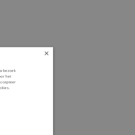
×
ge
uw bezoek
oor het
‘Accepteer
okies.
of