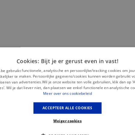
Cookies: Bijt je er gerust even in vast!
 draag je misschien liever een blouse met
lange mouwen
, de
o’n eeuwige twijfelaar? Dan komt voor jou een blouse met
halflan
.be gebruikt functionele, analytische en persoonlijke/tracking cookies om jo
elijker te maken. Persoonlijke gegevens/cookies kunnen worden gebruikt v
seren van advertenties.Wil je onze website ten volle gebruiken, klik dan op 
es’. Wil je dat liever niet, dan plaatsen we enkel functionele en analytische co
Meer over ons cookiebeleid
 zoek naar een eerder klassieker hemd, dan zijn de effen hemden 
t onze collectie
zakelijke blouses
. Zoek je eerder een frivoler,
ACCEPTEER ALLE COOKIES
 voor een
casual blouse
.
Weiger cookies
 kleerkast moet hebben. Streef je naar een stoere, stevige,