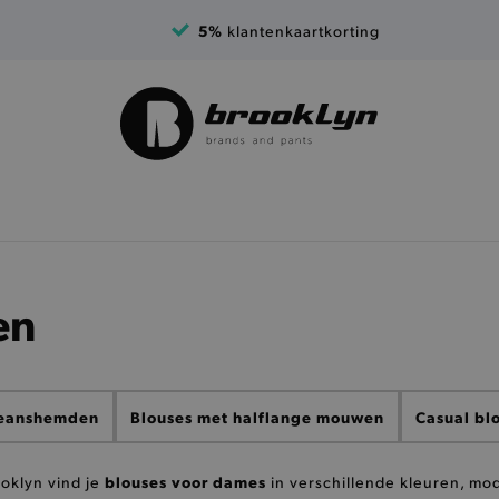
5%
klantenkaartkorting
en
eanshemden
Blouses met halflange mouwen
Casual bl
blouses voor dames
rooklyn vind je
in verschillende kleuren, mod