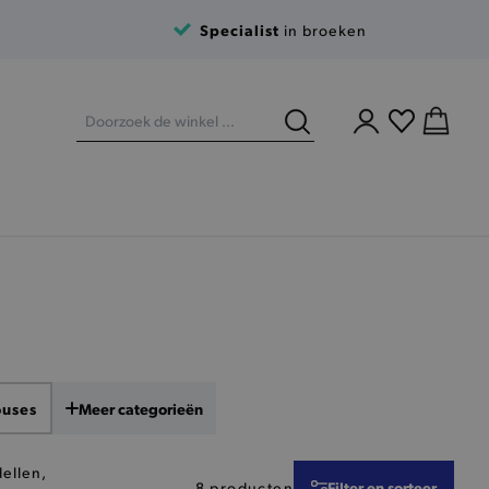
Specialist
in broeken
ouses
Meer categorieën
ellen,
Filter en sorteer
8 producten