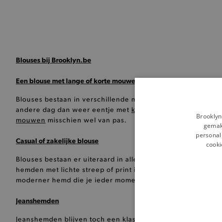
Blouses bij Brooklyn.be
Een blouse met lange of korte mouwen?
Blouses bestaan in verschillende mouwlengtes. De ene dag
andere dag dan weer eentje met
korte mouwen
. Ben jij z
Brooklyn
mouwen
misschien wel van pas.
gemakk
personali
Casual of zakelijke blouse
cooki
Blouses bestaan er uiteraard in allerlei smaken. Ben je op
hemden met lichte streep of print iets voor jou. Kies dan ui
moderner hemd die je ieder moment kunt dragen, kies dan
Jeanshemden
Jeanshemden blijven toch een klassieker die iedereen in z'n