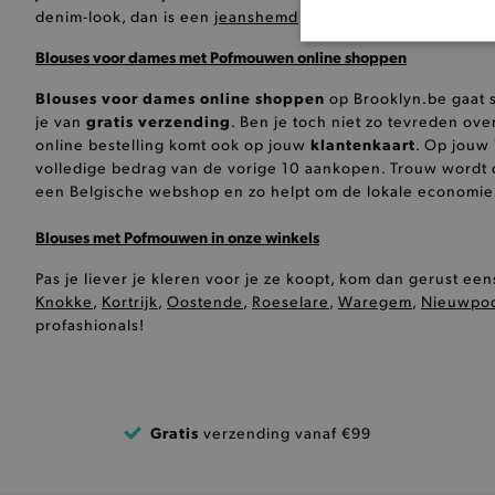
denim-look, dan is een
jeanshemd
toch iets voor jou.
BASI
Blouses voor dames met Pofmouwen online shoppen
Blouses voor dames online shoppen
op Brooklyn.be gaat 
gratis verzending
je van
. Ben je toch niet zo tevreden ov
klantenkaart
online bestelling komt ook op jouw
. Op jouw 
volledige bedrag van de vorige 10 aankopen. Trouw wordt d
een Belgische webshop en zo helpt om de lokale economie 
De strikt noodzakelijke coo
De analytische en functione
Blouses met Pofmouwen in onze winkels
Naam
Pas je liever je kleren voor je ze koopt, kom dan gerust e
product-added-modal
Knokke
,
Kortrijk
,
Oostende
,
Roeselare
,
Waregem
,
Nieuwpoo
profashionals!
selected-val
pickupStoreVal
pickupAddress
Gratis
verzending vanaf €99
product-out-of-stock-mod
Google Privacy Poli