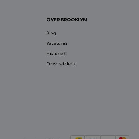
 onderscheid te maken
gunstig voor de website, om
aken over het gebruik van
OVER BROOKLYN
ervoor dat product
eüpdatet.
Blog
voudigt het opslaan van
ller worden gebakken.
Vacatures
kkelijkt het opslaan in de
Historiek
sneller laden en jouw
Onze winkels
n je jouw website serveren
okie ruikt welke server de
ie detecteert wanneer de
 bezocht.
ele cookies om het
 Chat ID op te slaan en de
sters te onderscheiden.
kkelijkt het opslaan in de
sneller laden en jouw
e recent vergeleken