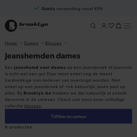
Ga naar de inhoud
Gratis
verzending vanaf €99
Home
Dames
Blouses
Jeanshemden dames
jeanshemd voor dames
Een
op een jeansbroek of jeansrok
is echt wel een go! Daar moet enkel nog de meest
hardnekkige non-believer van overtuigd worden. Niet
enkel op een jeansbroek of -rok natuurlijk, jeans past op
Brooklyn.be
alles. Bij
hebben we dat natuurlijk al enkele
decennia in de smiezen. Check ook eens onze volledige
collectie
blouses
.
Filter en sorteer
6 producten