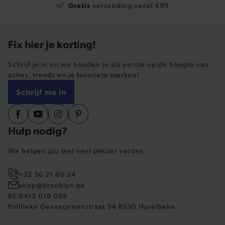
Gratis
verzending vanaf €99
Basis cookies
Analytische
Targeting
Functionaliteit
Fix hier je korting!
De strikt noodzakelijke cookies verbeteren jouw
smulervaring op de site en zorgen ervoor dat de
site op een correcte manier wordt verorberd. De
Schrijf je in en we houden je als eerste op de hoogte van
analytische en functionele cookies vullen hun
buikjes algemene bezoekersinformatie, maar
acties, trends en je favoriete merken!
niet jouw identiteit.
Schrijf me in
Naam
Provider
/
Domein
product-added-modal
.brooklyn.be
Hulp nodig?
We helpen jou met veel plezier verder.
selected-val
.brooklyn.be
+32 56 21 80 24
pickupStoreVal
.brooklyn.be
shop@brooklyn.be
BE 0412 018 089
Politieke Gevangenenstraat 34 8530 Harelbeke