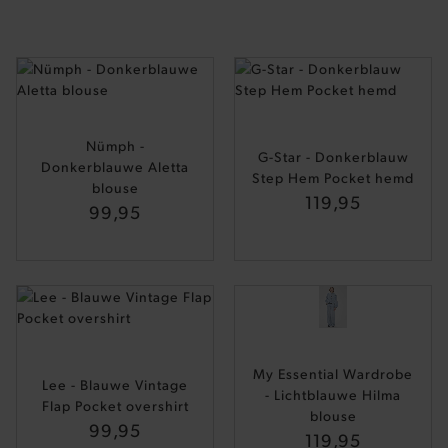
Nümph -
G-Star - Donkerblauw
Donkerblauwe Aletta
Step Hem Pocket hemd
blouse
119,95
99,95
— 50% *
My Essential Wardrobe
Lee - Blauwe Vintage
- Lichtblauwe Hilma
Flap Pocket overshirt
blouse
99,95
119,95