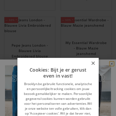
— 50% *
— 50% *
My Essential Wardrobe
Pepe Jeans London -
- Blauw Mazie
Blauwe Livia
jeanshemd
Embroidered blouse
169,95
×
89,95
Cookies: Bijt je er gerust
even in vast!
Brooklyn.be gebruikt functionele, analytische
en persoonlijke/tracking cookies om jouw
bezoek gemakkelijker te maken. Persoonlijke
gegevens/cookies kunnen worden gebruikt
voor het personaliseren van advertenties.Wil
je onze website ten volle gebruiken, klik dan
Jeanshemden voor dames online shoppen
op ‘Accepteer cookies’. Wil je dat liever niet,