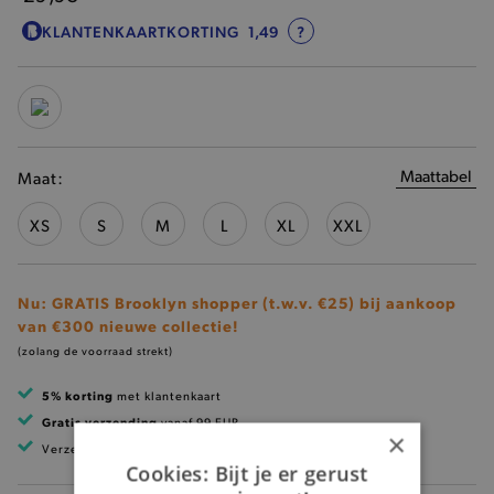
KLANTENKAARTKORTING
1,49
?
Maattabel
Maat:
XS
S
M
L
XL
XXL
Nu: GRATIS Brooklyn shopper (t.w.v. €25) bij aankoop
van €300 nieuwe collectie!
(zolang de voorraad strekt)
5% korting
met klantenkaart
Gratis verzending
vanaf 99 EUR
×
Verzending binnen 1 à 2 werkdagen
Cookies: Bijt je er gerust