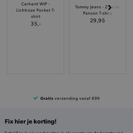
Carhartt WIP -
Tommy Jeans - Zwarte
Lichtroze Pocket T-
TARGETING
Panson T-shirt
shirt
29,95
35,-
FUNCTIONALITEIT
Basis cookies
Analytische
Targeting
Functionaliteit
De strikt noodzakelijke cookies verbeteren jouw
smulervaring op de site en zorgen ervoor dat de
site op een correcte manier wordt verorberd. De
analytische en functionele cookies vullen hun
buikjes algemene bezoekersinformatie, maar
niet jouw identiteit.
Gratis
verzending vanaf €99
Naam
Provider
/
Domein
product-added-modal
.brooklyn.be
Fix hier je korting!
Schrijf je in en we houden je als eerste op de hoogte van