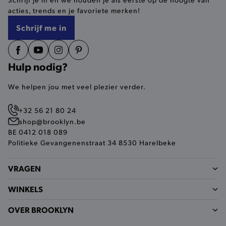
selected-val
.brooklyn.be
acties, trends en je favoriete merken!
Schrijf me in
pickupStoreVal
.brooklyn.be
Hulp nodig?
We helpen jou met veel plezier verder.
pickupAddress
.brooklyn.be
+32 56 21 80 24
Google Privacy Policy
shop@brooklyn.be
BE 0412 018 089
Politieke Gevangenenstraat 34 8530 Harelbeke
product-out-of-stock-modal
.brooklyn.be
VRAGEN
WINKELS
__cf_bm
Cloudflare Inc.
.calendly.com
OVER BROOKLYN