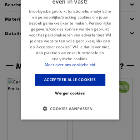
even in vast!
Beschrijving
Brooklyn.be gebruikt functionele, analytische
en persoonlijke/tracking cookies om jouw
Materiaal
bezoek gemakkelijker te maken. Persoonlijke
gegevens/cookies kunnen worden gebruikt
Details
voor het personaliseren van advertenties.Wil
je onze website ten volle gebruiken, klik dan
op ‘Accepteer cookies’. Wil je dat liever niet,
dan plaatsen we enkel functionele en
analytische cookies.
Misschien is dit iets voor jou?
Meer over ons cookiebeleid
ACCEPTEER ALLE COOKIES
Weiger cookies
COOKIES AANPASSEN
BASIS COOKIES
ANALYTISCHE