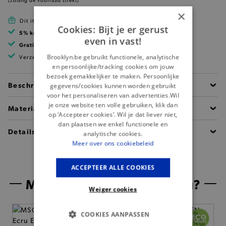
(zolang de voorraad strekt)
×
Dit item is betaalbaar met Cadeau Pass
Cookies: Bijt je er gerust
5% korting
met klantenkaart
even in vast!
Gratis verzending
vanaf 99 EUR
Brooklyn.be gebruikt functionele, analytische
Verzending binnen 1 à 2 werkdagen
en persoonlijke/tracking cookies om jouw
bezoek gemakkelijker te maken. Persoonlijke
Beschrijving
gegevens/cookies kunnen worden gebruikt
voor het personaliseren van advertenties.Wil
je onze website ten volle gebruiken, klik dan
Materiaal
op ‘Accepteer cookies’. Wil je dat liever niet,
dan plaatsen we enkel functionele en
Details
analytische cookies.
Meer over ons cookiebeleid
ACCEPTEER ALLE COOKIES
Misschien is dit iets voor jou?
Weiger cookies
— 50% *
COOKIES AANPASSEN