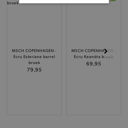
BASIS COOKIES
ANALYTISCHE
TARGETING
FUNCTIONALITEIT
MSCH COPENHAGEN -
MSCH COPENHAGEN -
Ecru Esteriane barrel
Ecru Keandra broek
broek
69,95
79,95
Basis cookies
Analytische
Targeting
Functionaliteit
De strikt noodzakelijke cookies verbeteren jouw
smulervaring op de site en zorgen ervoor dat de
site op een correcte manier wordt verorberd. De
analytische en functionele cookies vullen hun
buikjes algemene bezoekersinformatie, maar
niet jouw identiteit.
Naam
Provider
/
Domein