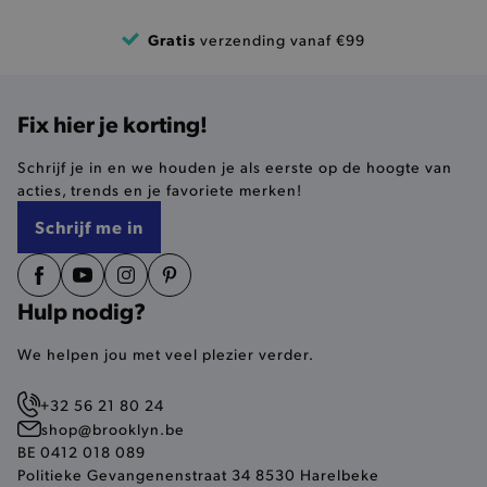
product-added-modal
.brooklyn.be
Gratis
verzending vanaf €99
selected-val
.brooklyn.be
Fix hier je korting!
pickupStoreVal
.brooklyn.be
Schrijf je in en we houden je als eerste op de hoogte van
acties, trends en je favoriete merken!
Schrijf me in
pickupAddress
.brooklyn.be
Hulp nodig?
Google Privacy Policy
We helpen jou met veel plezier verder.
+32 56 21 80 24
product-out-of-stock-modal
.brooklyn.be
shop@brooklyn.be
BE 0412 018 089
Politieke Gevangenenstraat 34 8530 Harelbeke