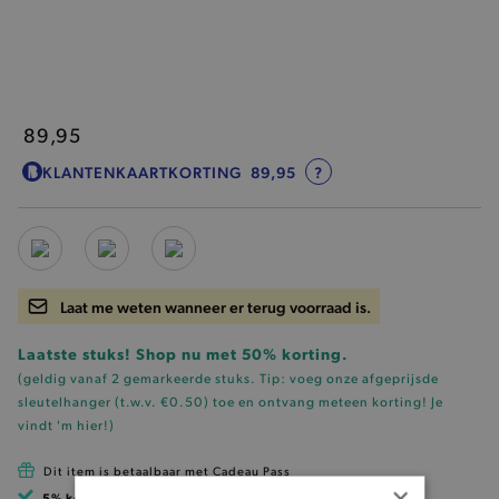
89,95
KLANTENKAARTKORTING
89,95
?
Laat me weten wanneer er terug voorraad is.
Laatste stuks! Shop nu met 50% korting.
(geldig vanaf 2 gemarkeerde stuks. Tip: voeg onze
afgeprijsde
sleutelhanger (t.w.v. €0.50)
toe en ontvang meteen korting!
Je
vindt 'm hier!
)
Dit item is betaalbaar met Cadeau Pass
×
5% korting
met klantenkaart