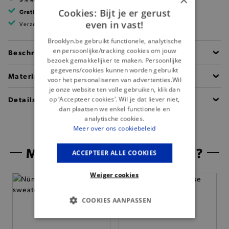
Cookies: Bijt je er gerust
Gratis verzending
vanaf 99 EUR
even in vast!
Verzending binnen 1 à 2 werkdagen
Brooklyn.be gebruikt functionele, analytische
en persoonlijke/tracking cookies om jouw
Beschrijving
bezoek gemakkelijker te maken. Persoonlijke
gegevens/cookies kunnen worden gebruikt
Materiaal
voor het personaliseren van advertenties.Wil
je onze website ten volle gebruiken, klik dan
Details
op ‘Accepteer cookies’. Wil je dat liever niet,
dan plaatsen we enkel functionele en
analytische cookies.
Meer over ons cookiebeleid
Misschien is dit iets voor jou?
ACCEPTEER ALLE COOKIES
Weiger cookies
COOKIES AANPASSEN
BASIS COOKIES