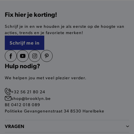
Fix hier je korting!
selected-val
.brooklyn.be
Schrijf je in en we houden je als eerste op de hoogte van
pickupStoreVal
.brooklyn.be
acties, trends en je favoriete merken!
Schrijf me in
Hulp nodig?
pickupAddress
.brooklyn.be
We helpen jou met veel plezier verder.
Google Privacy Policy
+32 56 21 80 24
shop@brooklyn.be
product-out-of-stock-modal
.brooklyn.be
BE 0412 018 089
Politieke Gevangenenstraat 34 8530 Harelbeke
VRAGEN
__cf_bm
Cloudflare Inc.
.calendly.com