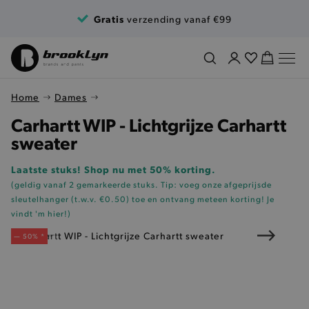
Ga naar de inhoud
Gratis
verzending vanaf €99
Home
Dames
Carhartt WIP - Lichtgrijze Carhartt
sweater
Laatste stuks! Shop nu met 50% korting.
(geldig vanaf 2 gemarkeerde stuks. Tip: voeg onze
afgeprijsde
sleutelhanger (t.w.v. €0.50)
toe en ontvang meteen korting!
Je
vindt 'm hier!
)
— 50% *