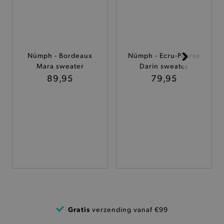
ANALYTISCHE
TARGETING
Nümph - Bordeaux
Nümph - Ecru-Paarse
FUNCTIONALITEIT
Mara sweater
Darin sweater
89,95
79,95
Basis cookies
Analytische
Targeting
Functionaliteit
De strikt noodzakelijke cookies verbeteren jouw
smulervaring op de site en zorgen ervoor dat de
site op een correcte manier wordt verorberd. De
analytische en functionele cookies vullen hun
buikjes algemene bezoekersinformatie, maar
niet jouw identiteit.
Naam
Provider
/
Domein
Gratis
verzending vanaf €99
product-added-modal
.brooklyn.be