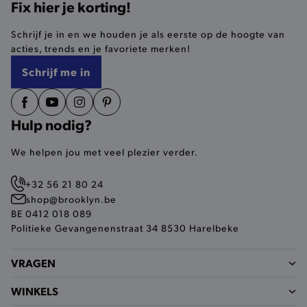
Fix hier je korting!
selected-val
.brooklyn.be
Schrijf je in en we houden je als eerste op de hoogte van
acties, trends en je favoriete merken!
pickupStoreVal
.brooklyn.be
Schrijf me in
Hulp nodig?
pickupAddress
.brooklyn.be
We helpen jou met veel plezier verder.
Google Privacy Policy
+32 56 21 80 24
shop@brooklyn.be
BE 0412 018 089
product-out-of-stock-modal
.brooklyn.be
Politieke Gevangenenstraat 34 8530 Harelbeke
VRAGEN
__cf_bm
Cloudflare Inc.
WINKELS
.calendly.com