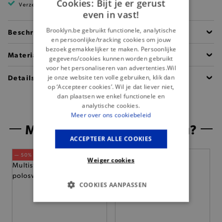
Cookies: Bijt je er gerust
Verzending binnen 1 à 2 werkdagen
even in vast!
Brooklyn.be gebruikt functionele, analytische
Beschrijving
en persoonlijke/tracking cookies om jouw
bezoek gemakkelijker te maken. Persoonlijke
Materiaal
gegevens/cookies kunnen worden gebruikt
voor het personaliseren van advertenties.Wil
Details
je onze website ten volle gebruiken, klik dan
op ‘Accepteer cookies’. Wil je dat liever niet,
dan plaatsen we enkel functionele en
analytische cookies.
Meer over ons cookiebeleid
Misschien is dit iets voor jou?
ACCEPTEER ALLE COOKIES
— 50% *
— 50% *
Weiger cookies
COOKIES AANPASSEN
BASIS COOKIES