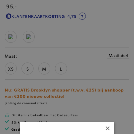
95,-
KLANTENKAARTKORTING
4,75
?
Maattabel
Maat:
XS
S
M
L
Nu: GRATIS Brooklyn shopper (t.w.v. €25) bij aankoop
van €300 nieuwe collectie!
(zolang de voorraad strekt)
Dit item is betaalbaar met Cadeau Pass
5% korting
met klantenkaart
×
Gratis verzending
vanaf 99 EUR