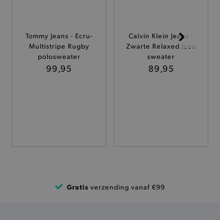
ANALYTISCHE
TARGETING
Tommy Jeans - Ecru-
Calvin Klein Jeans -
Multistripe Rugby
Zwarte Relaxed Icon
FUNCTIONALITEIT
polosweater
sweater
99,95
89,95
Basis cookies
Analytische
Targeting
Functionaliteit
De strikt noodzakelijke cookies verbeteren jouw
smulervaring op de site en zorgen ervoor dat de
site op een correcte manier wordt verorberd. De
analytische en functionele cookies vullen hun
buikjes algemene bezoekersinformatie, maar
niet jouw identiteit.
Naam
Gratis
Provider
/
Domein
verzending vanaf €99
product-added-modal
.brooklyn.be