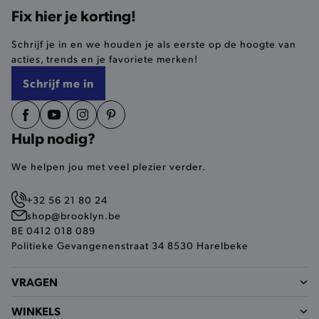
Fix hier je korting!
selected-val
.brooklyn.be
Schrijf je in en we houden je als eerste op de hoogte van
acties, trends en je favoriete merken!
pickupStoreVal
.brooklyn.be
Schrijf me in
Hulp nodig?
pickupAddress
.brooklyn.be
We helpen jou met veel plezier verder.
Google Privacy Policy
+32 56 21 80 24
shop@brooklyn.be
BE 0412 018 089
product-out-of-stock-modal
.brooklyn.be
Politieke Gevangenenstraat 34 8530 Harelbeke
VRAGEN
__cf_bm
Cloudflare Inc.
.calendly.com
WINKELS