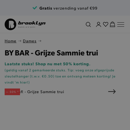
Ga naar de inhoud
Gratis
verzending vanaf €99
Home
Dames
BY BAR - Grijze Sammie trui
Laatste stuks! Shop nu met 50% korting.
(geldig vanaf 2 gemarkeerde stuks. Tip: voeg onze
afgeprijsde
sleutelhanger (t.w.v. €0.50)
toe en ontvang meteen korting!
Je
vindt 'm hier!
)
— 50% *