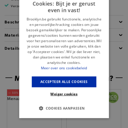
Cookies: Bijt je er gerust
Verzending binnen 1 à 2 werkdagen
even in vast!
Brooklyn.be gebruikt functionele, analytische
Beschrijving
en persoonlijke/tracking cookies om jouw
bezoek gemakkelijker te maken. Persoonlijke
Materiaal
gegevens/cookies kunnen worden gebruikt
voor het personaliseren van advertenties.Wil
je onze website ten volle gebruiken, klik dan
Details
op ‘Accepteer cookies’. Wil je dat liever niet,
dan plaatsen we enkel functionele en
analytische cookies.
Meer over ons cookiebeleid
Misschien is dit iets voor jou?
ACCEPTEER ALLE COOKIES
— 50% *
— 50% *
Weiger cookies
COOKIES AANPASSEN
BASIS COOKIES