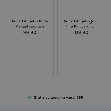
ANALYTISCHE
TARGETING
Armed Angels - Rode
Armed Angels - Ecru
Menaal cardigan
Fine Knit cardigan
FUNCTIONALITEIT
99,90
119,90
Basis cookies
Analytische
Targeting
Functionaliteit
De strikt noodzakelijke cookies verbeteren jouw
smulervaring op de site en zorgen ervoor dat de
site op een correcte manier wordt verorberd. De
analytische en functionele cookies vullen hun
buikjes algemene bezoekersinformatie, maar
niet jouw identiteit.
Naam
Provider
/
Domein
Gratis
verzending vanaf €99
product-added-modal
.brooklyn.be