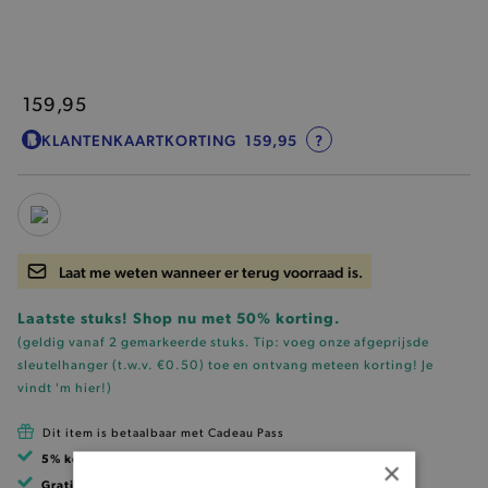
159,95
KLANTENKAARTKORTING
159,95
?
Laat me weten wanneer er terug voorraad is.
Laatste stuks! Shop nu met 50% korting.
(geldig vanaf 2 gemarkeerde stuks. Tip: voeg onze
afgeprijsde
sleutelhanger (t.w.v. €0.50)
toe en ontvang meteen korting!
Je
vindt 'm hier!
)
Dit item is betaalbaar met Cadeau Pass
5% korting
met klantenkaart
×
Gratis verzending
vanaf 99 EUR