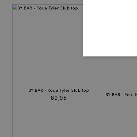
— 50% *
BASI
BY BAR - Rode Tyler Slub top
BY BAR - Ecru 
89,95
De strikt noodzakelijke coo
De analytische en functione
Naam
product-added-modal
selected-val