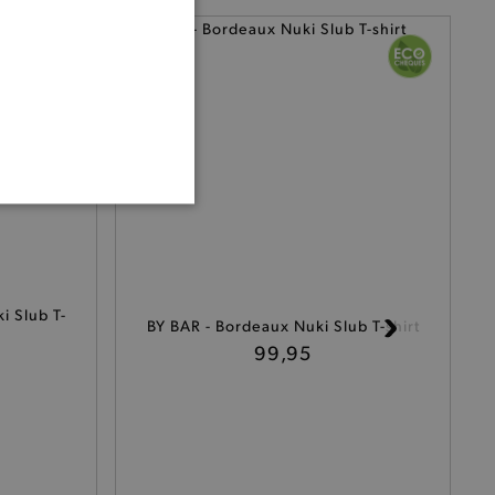
ONALITEIT
i Slub T-
BY BAR - Bordeaux Nuki Slub T-shirt
99,95
cte manier wordt verorberd.
 een product te kunnen