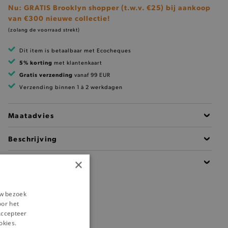
Nu: GRATIS Brooklyn shopper (t.w.v. €25) bij aankoop
van €300 nieuwe collectie!
(zolang de voorraad strekt)
Dit item is betaalbaar met Ecocheques
5% korting
met klantenkaart
Gratis verzending
vanaf 99 EUR
Verzending binnen 1 à 2 werkdagen
Maatadvies
Beschrijving
×
Details
uw bezoek
oor het
‘Accepteer
okies.