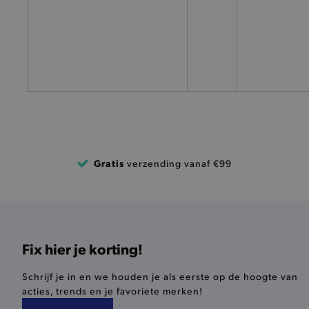
pickupStoreVal
pickupAddress
product-out-of-stock-mod
Google Privacy Poli
__cf_bm
product_data_storage
Gratis
verzending vanaf €99
mage-cache-sessid
mage-cache-storage-secti
invalidation
Fix hier je korting!
AWSALBCORS
Schrijf je in en we houden je als eerste op de hoogte van
acties, trends en je favoriete merken!
last_visited_store