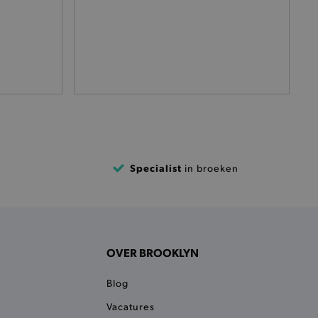
het je winkel van afhaling
t afrekenproces.
het je afhaaladres te
frekenproces.
 een product te kunnen
 onderscheid te maken
gunstig voor de website, om
aken over het gebruik van
ervoor dat product
Specialist
in broeken
eüpdatet.
voudigt het opslaan van
ller worden gebakken.
kkelijkt het opslaan in de
sneller laden en jouw
OVER BROOKLYN
n je jouw website serveren
okie ruikt welke server de
Blog
ie detecteert wanneer de
Vacatures
 bezocht.