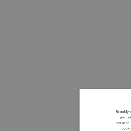
Brooklyn
gemakk
personali
cooki