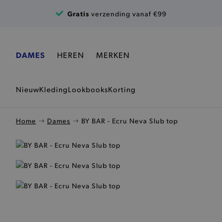
Ga naar de inhoud
Gratis
verzending vanaf €99
DAMES
HEREN
MERKEN
Nieuw
Kleding
Lookbooks
Korting
Home
Dames
BY BAR - Ecru Neva Slub top