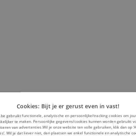
Cookies: Bijt je er gerust even in vast!
.be gebruikt functionele, analytische en persoonlijke/tracking cookies om jo
elijker te maken. Persoonlijke gegevens/cookies kunnen worden gebruikt v
Misschien is dit iets voor jou?
seren van advertenties.Wil je onze website ten volle gebruiken, klik dan op 
es’. Wil je dat liever niet, dan plaatsen we enkel functionele en analytische co