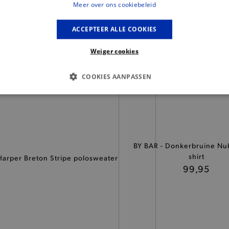
Meer over ons cookiebeleid
ACCEPTEER ALLE COOKIES
Weiger cookies
COOKIES AANPASSEN
S COOKIES
ANALYTISCHE
TARGETING
FUNCTI
BY BAR - Donkerbruine Nuk
Basis cookies
Analytische
Targeting
Functionaliteit
shirt
Harper Breton Stripe polosweater
kies verbeteren jouw smulervaring op de site en zorgen ervoor dat de site op een corre
99,95
le cookies vullen hun buikjes algemene bezoekersinformatie, maar niet jouw identiteit.
Provider
/
Domein
Vervaldatum
Omschrijving
.brooklyn.be
1 uur
Deze cookie is noodzakelijk om
selecteren.
.brooklyn.be
7 dagen
Selected shipping store