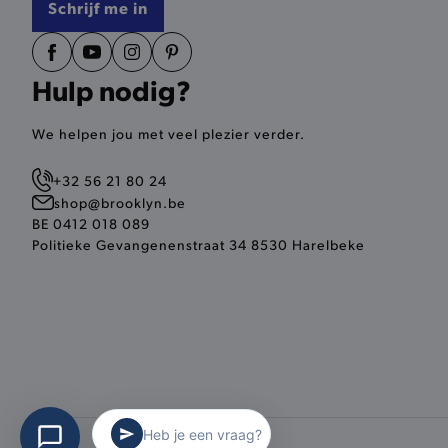
Schrijf me in
__zlcmid
mage-cache-storage
Hulp nodig?
We helpen jou met veel plezier verder.
recently_compared_produ
mage-messages
+32 56 21 80 24
shop@brooklyn.be
BE 0412 018 089
CookieScriptConsent
Politieke Gevangenenstraat 34 8530 Harelbeke
recently_compared_produ
form_key
recently_viewed_product
Heb je een vraag?
recently_viewed_product_