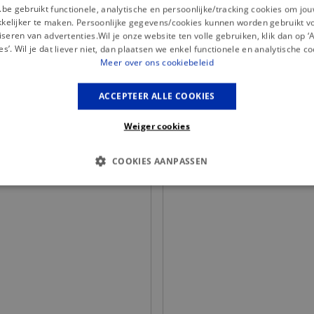
.be gebruikt functionele, analytische en persoonlijke/tracking cookies om jo
elijker te maken. Persoonlijke gegevens/cookies kunnen worden gebruikt v
seren van advertenties.Wil je onze website ten volle gebruiken, klik dan op 
es’. Wil je dat liever niet, dan plaatsen we enkel functionele en analytische co
Meer over ons cookiebeleid
Misschien is dit iets voor jou?
ACCEPTEER ALLE COOKIES
Weiger cookies
COOKIES AANPASSEN
S COOKIES
ANALYTISCHE
TARGETING
FUNCTI
Basis cookies
Analytische
Targeting
Functionaliteit
kies verbeteren jouw smulervaring op de site en zorgen ervoor dat de site op een corre
le cookies vullen hun buikjes algemene bezoekersinformatie, maar niet jouw identiteit.