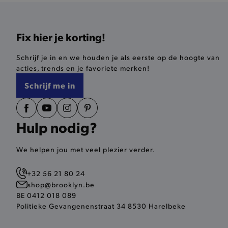
last_visited_store
Fix hier je korting!
__zlcmid
Schrijf je in en we houden je als eerste op de hoogte van
acties, trends en je favoriete merken!
mage-cache-storage
Schrijf me in
recently_compared_produ
Hulp nodig?
mage-messages
We helpen jou met veel plezier verder.
CookieScriptConsent
+32 56 21 80 24
shop@brooklyn.be
recently_compared_produ
BE 0412 018 089
Politieke Gevangenenstraat 34 8530 Harelbeke
form_key