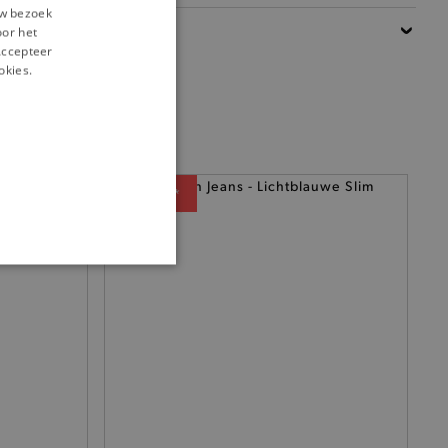
uw bezoek
Details
oor het
‘Accepteer
okies.
— 50% *
ONALITEIT
cte manier wordt verorberd.