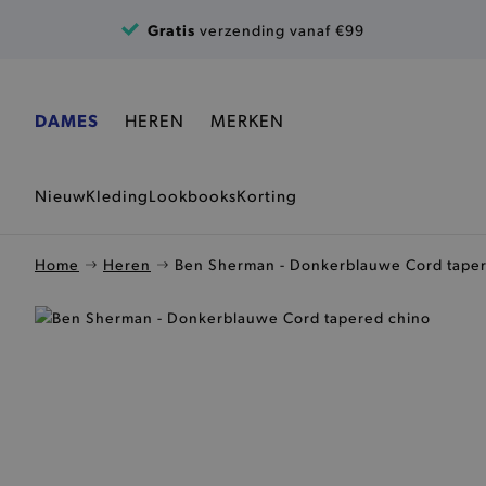
Ga naar de inhoud
Gratis
verzending vanaf €99
DAMES
HEREN
MERKEN
Nieuw
Kleding
Lookbooks
Korting
Home
Heren
Ben Sherman - Donkerblauwe Cord taper