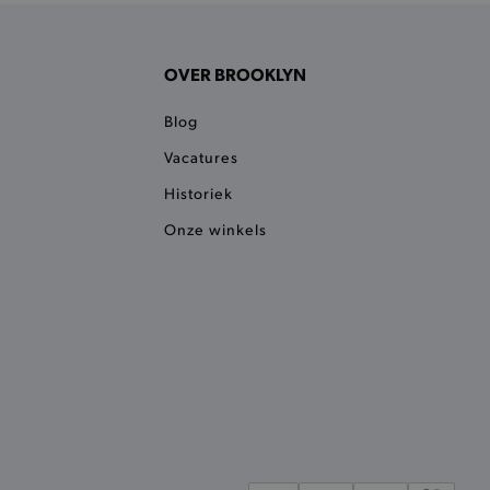
okie ruikt welke server de
ie detecteert wanneer de
OVER BROOKLYN
 bezocht.
ele cookies om het
Blog
 Chat ID op te slaan en de
sters te onderscheiden.
Vacatures
kkelijkt het opslaan in de
sneller laden en jouw
Historiek
Onze winkels
e recent vergeleken
ekendoos.
ror berichten en meldingen
r de Cookie-Script.com-
n van bezoekers te
an Cookie-Script.com is
ken.
et vorige geproefde
t opslaan in de
sneller laden en jouw