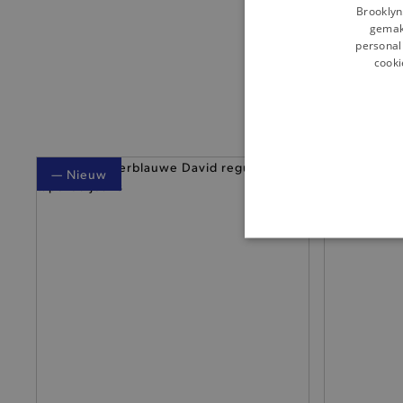
Brooklyn
gemakk
personali
cooki
— Nieuw
BASI
De strikt noodzakelijke coo
De analytische en functione