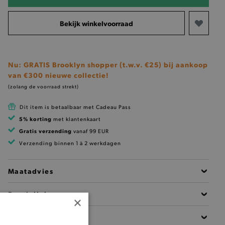
Bekijk winkelvoorraad
Nu: GRATIS Brooklyn shopper (t.w.v. €25) bij aankoop
van €300 nieuwe collectie!
(zolang de voorraad strekt)
Dit item is betaalbaar met Cadeau Pass
5% korting
met klantenkaart
Gratis verzending
vanaf 99 EUR
Verzending binnen 1 à 2 werkdagen
Maatadvies
Beschrijving
×
Materiaal