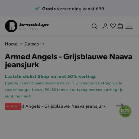
Ga naar de inhoud
Gratis
verzending vanaf €99
Home
Dames
Armed Angels - Grijsblauwe Naava
jeansjurk
Laatste stuks! Shop nu met 50% korting.
(geldig vanaf 2 gemarkeerde stuks. Tip: voeg onze
afgeprijsde
sleutelhanger (t.w.v. €0.50)
toe en ontvang meteen korting!
Je
vindt 'm hier!
)
— 50% *