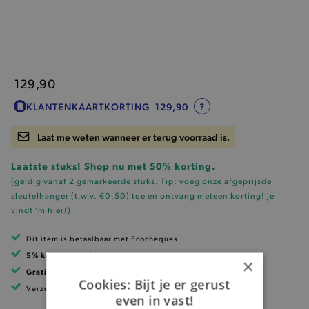
129,90
KLANTENKAARTKORTING
129,90
?
Laat me weten wanneer er terug voorraad is.
Laatste stuks! Shop nu met 50% korting.
(geldig vanaf 2 gemarkeerde stuks. Tip: voeg onze
afgeprijsde
sleutelhanger (t.w.v. €0.50)
toe en ontvang meteen korting!
Je
vindt 'm hier!
)
Dit item is betaalbaar met Ecocheques
5% korting
met klantenkaart
×
Gratis verzending
vanaf 99 EUR
Cookies: Bijt je er gerust
Verzending binnen 1 à 2 werkdagen
even in vast!