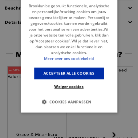
Brooklyn.be gebruikt functionele, analytische
Beschrijving
en persoonlijke/tracking cookies om jouw
bezoek gemakkelijker te maken. Persoonlijke
Details
gegevens/cookies kunnen worden gebruikt
voor het personaliseren van advertenties.Wil
je onze website ten volle gebruiken, klik dan
op ‘Accepteer cookies’. Wil je dat liever niet,
dan plaatsen we enkel functionele en
Misschien is dit iets voor jou?
analytische cookies.
Meer over ons cookiebeleid
— 50% *
ACCEPTEER ALLE COOKIES
Weiger cookies
COOKIES AANPASSEN
BASIS COOKIES
ANALYTISCHE
Grace & Mila - Ecru