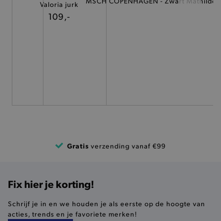
MSCH COPENHAGEN - Zwart Mathilde 
Valoria jurk
TARGETING
109,-
FUNCTIONALITEIT
Basis cookies
Analytische
Targeting
Functionaliteit
De strikt noodzakelijke cookies verbeteren jouw
smulervaring op de site en zorgen ervoor dat de
site op een correcte manier wordt verorberd. De
analytische en functionele cookies vullen hun
buikjes algemene bezoekersinformatie, maar
Gratis
verzending vanaf €99
niet jouw identiteit.
Naam
Provider
/
Domein
product-added-modal
.brooklyn.be
Fix hier je korting!
Schrijf je in en we houden je als eerste op de hoogte van
acties, trends en je favoriete merken!